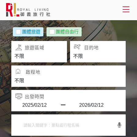
會員登入
團體旅遊
團體自由行
國外旅遊
旅遊區域
目的地
國內旅遊
啟程地
客製服務
旅遊資訊
出發時間
關於御義
客服專線(02) 2515-1218