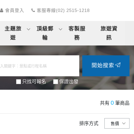
會員登入
客服專線(02) 2515-1218
主題旅
頂級郵
客製服
旅遊資
遊
輪
務
訊
開始搜索
只找可報名
保證出發
0
共有
筆商品
排序方式