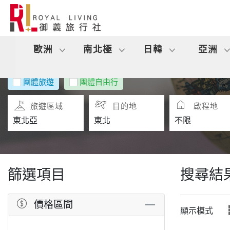
歐洲
南北極
日韓
亞洲
團體旅遊
團體自由行
旅遊區域
目的地
啟程地
篩選項目
搜尋結
價格區間
顯示模式