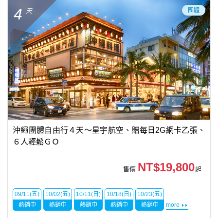
4
團體
天
沖繩團體自由行４天～星宇航空、贈每日2G網卡乙張、
６人輕鬆ＧＯ
NT$19,800
售價
起
09/11(五)
10/02(五)
10/11(日)
10/18(日)
10/23(五)
熱銷中
熱銷中
熱銷中
熱銷中
熱銷中
more