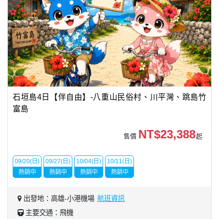
石垣島4日【伴自由】-八重山民俗村、川平灣、跳島竹
富島
NT$23,388
售價
起
09/20(日)
09/27(日)
10/04(日)
10/11(日)
熱銷中
熱銷中
熱銷中
熱銷中
出發地：高雄-小港機場
航班資訊
主要交通：飛機