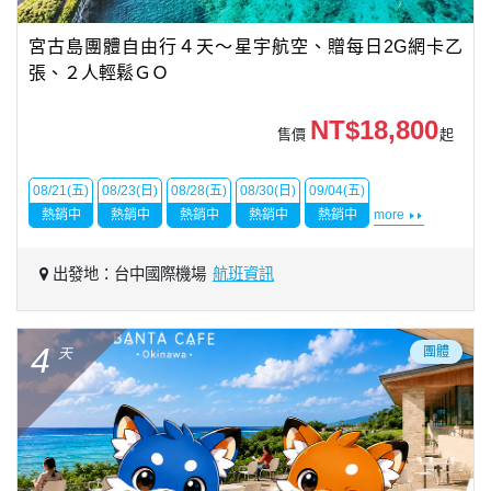
宮古島團體自由行４天～星宇航空、贈每日2G網卡乙
張、２人輕鬆ＧＯ
NT$18,800
售價
起
08/21(五)
08/23(日)
08/28(五)
08/30(日)
09/04(五)
熱銷中
熱銷中
熱銷中
熱銷中
熱銷中
more
出發地：台中國際機場
航班資訊
4
團體
天