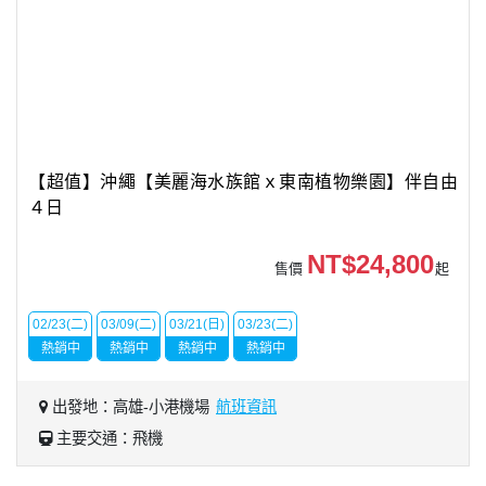
【超值】沖繩【美麗海水族館ｘ東南植物樂園】伴自由
４日
NT$24,800
售價
起
02/23(二)
03/09(二)
03/21(日)
03/23(二)
熱銷中
熱銷中
熱銷中
熱銷中
出發地：高雄-小港機場
航班資訊
主要交通：飛機