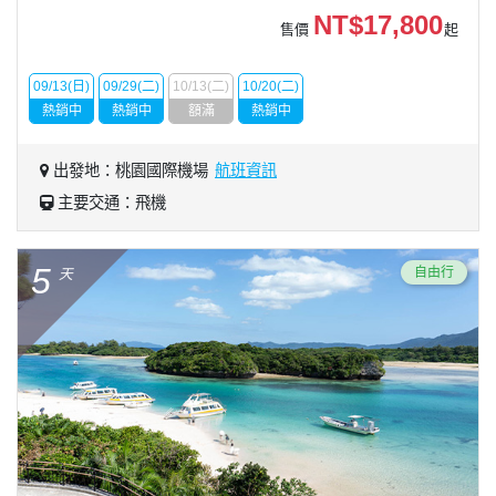
NT$17,800
售價
起
09/13(日)
09/29(二)
10/13(二)
10/20(二)
熱銷中
熱銷中
額滿
熱銷中
出發地：桃園國際機場
航班資訊
主要交通：飛機
5
自由行
天