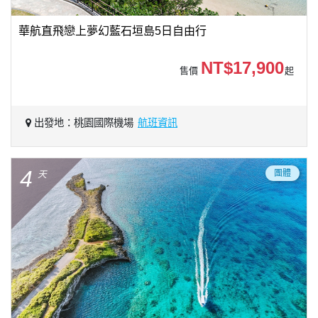
華航直飛戀上夢幻藍石垣島5日自由行
NT$17,900
售價
起
出發地：桃園國際機場
航班資訊
4
團體
天