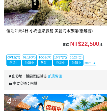
慢活沖繩4日-小希臘瀨長島.美麗海水族館(泰越捷)
NT$22,500
售價
起
09/12(六)
09/19(六)
10/03(六)
10/17(六)
10/27(二)
熱銷中
熱銷中
熱銷中
熱銷中
熱銷中
more
出發地：桃園國際機場
航班資訊
主要交通：飛機
4
團體
天