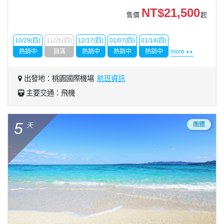
NT$21,500
售價
起
10/29(四)
11/26(四)
12/17(四)
01/07(四)
01/14(四)
熱銷中
額滿
熱銷中
熱銷中
熱銷中
more
出發地：桃園國際機場
航班資訊
主要交通：飛機
5
團體
天