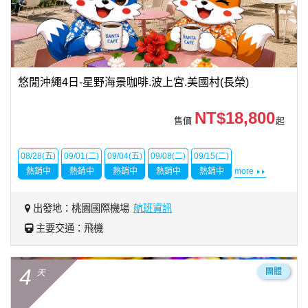
悠閒沖繩4日-星野海景咖啡.波上宮.美國村(長榮)
NT$18,800
售價
起
08/28(五)
09/01(二)
09/04(五)
09/08(二)
09/15(二)
熱銷中
熱銷中
熱銷中
熱銷中
熱銷中
more
出發地：桃園國際機場
航班資訊
主要交通：飛機
4
團體
天