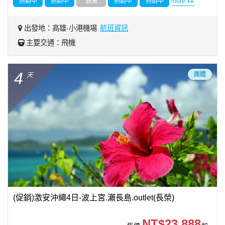
熱銷中
熱銷中
額滿
熱銷中
熱銷中
more
出發地：高雄-小港機場
航班資訊
主要交通：飛機
4
團體
天
(促銷)激安沖繩4日-波上宮.瀨長島.outlet(長榮)
NT$23,888