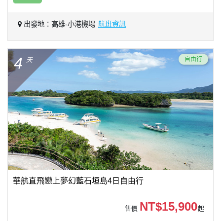
出發地：高雄-小港機場
航班資訊
4
自由行
天
華航直飛戀上夢幻藍石垣島4日自由行
NT$15,900
售價
起