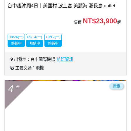
台中趣沖繩4日｜美國村.波上宮.美麗海.瀨長島.outlet
NT$23,900
售價
起
08/24(一)
09/14(一)
10/12(一)
熱銷中
熱銷中
熱銷中
出發地：台中國際機場
航班資訊
主要交通：飛機
4
團體
天