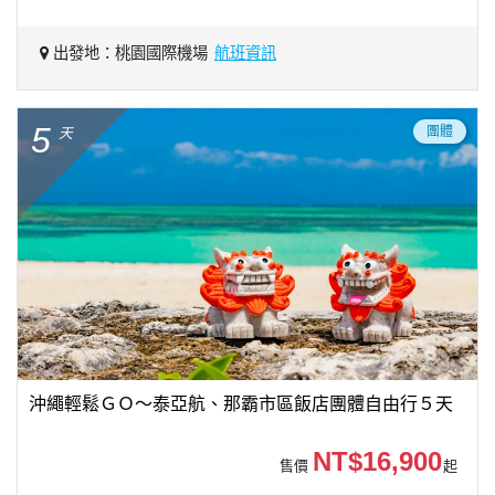
出發地：桃園國際機場
航班資訊
5
團體
天
沖繩輕鬆ＧＯ～泰亞航、那霸市區飯店團體自由行５天
NT$16,900
售價
起