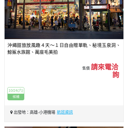
沖繩甜旅放風趣４天～１日自由贈單軌、秘境玉泉洞、
鯨鯊水族館、萬座毛美拍
請來電洽
售價
詢
10/24(六)
候補
出發地：高雄-小港機場
航班資訊