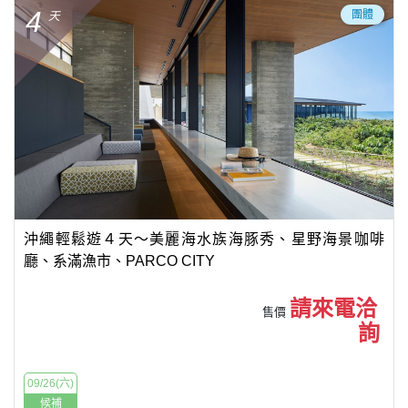
4
團體
天
沖繩輕鬆遊４天～美麗海水族海豚秀、星野海景咖啡
廳、系滿漁市、PARCO CITY
請來電洽
售價
詢
09/26(六)
候補