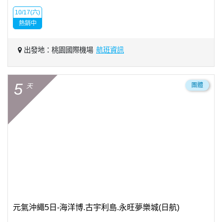
10/17(六)
熱銷中
出發地：桃園國際機場
航班資訊
5
團體
天
元氣沖繩5日-海洋博.古宇利島.永旺夢樂城(日航)