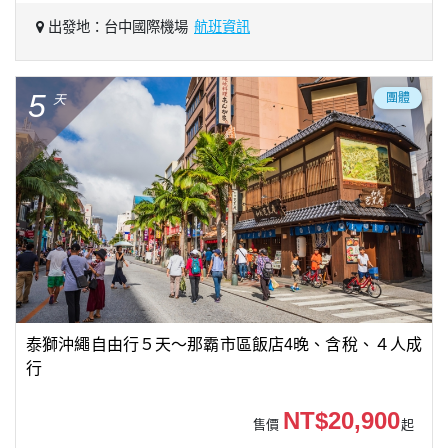
出發地：台中國際機場
航班資訊
5
團體
天
泰獅沖繩自由行５天～那霸市區飯店4晚、含稅、４人成
行
NT$20,900
售價
起