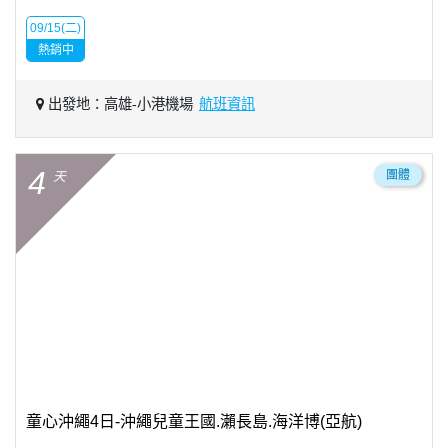
09/15(二)
熱銷中
出發地：高雄-小港機場
航班資訊
4
團體
天
童心沖繩4日-沖繩兒童王國.瀨長島.海洋博(亞航)