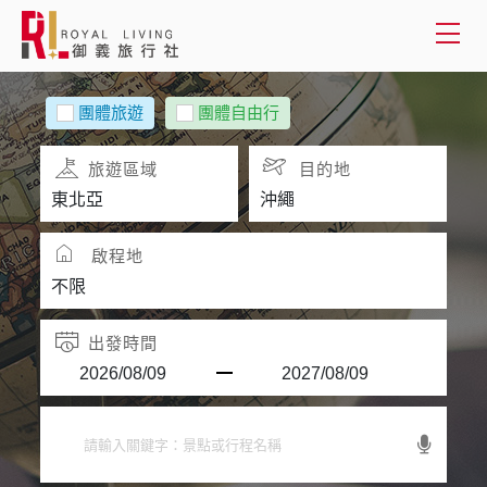
會員登入
團體旅遊
團體自由行
國外旅遊
旅遊區域
目的地
國內旅遊
啟程地
客製服務
旅遊資訊
出發時間
關於御義
客服專線(02) 2515-1218