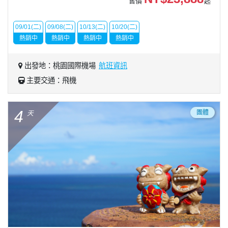
售價
起
09/01(二)
09/08(二)
10/13(二)
10/20(二)
熱銷中
熱銷中
熱銷中
熱銷中
出發地：桃園國際機場
航班資訊
主要交通：飛機
4
團體
天