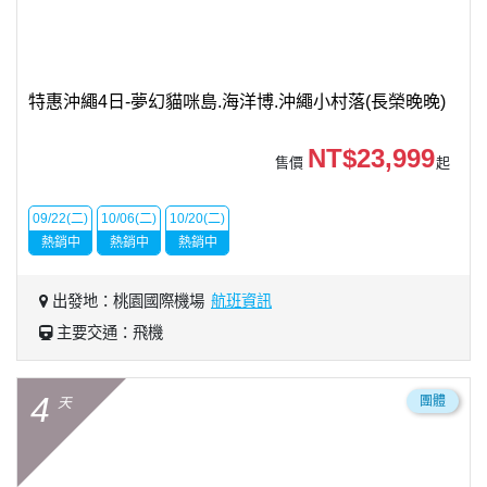
特惠沖繩4日-夢幻貓咪島.海洋博.沖繩小村落(長榮晚晚)
NT$23,999
售價
起
09/22(二)
10/06(二)
10/20(二)
熱銷中
熱銷中
熱銷中
出發地：桃園國際機場
航班資訊
主要交通：飛機
4
團體
天