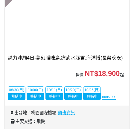
魅力沖繩4日-夢幻貓咪島.療癒水豚君.海洋博(長榮晚晚)
NT$18,900
售價
起
08/30(日)
10/06(二)
10/11(日)
10/20(二)
10/25(日)
熱銷中
熱銷中
熱銷中
熱銷中
熱銷中
more
出發地：桃園國際機場
航班資訊
主要交通：飛機