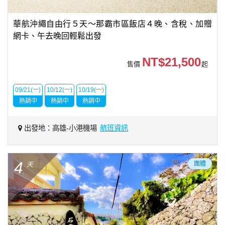
華航沖繩自由行５天～那霸市區飯店４晚、含稅、加贈
網卡、午去晚回輕鬆出發
NT$21,500
售價
起
09/21(一)
10/12(一)
10/19(一)
熱銷中
熱銷中
熱銷中
出發地：高雄-小港機場
航班資訊
4
團體
天