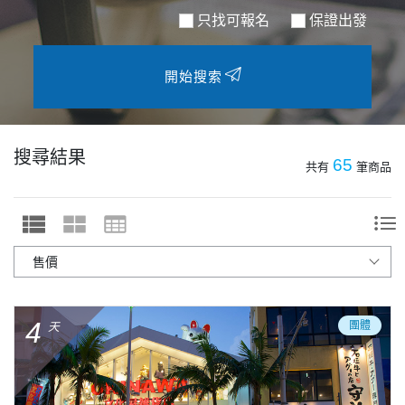
只找可報名
保證出發
開始搜索
搜尋結果
65
共有
筆商品
4
團體
天