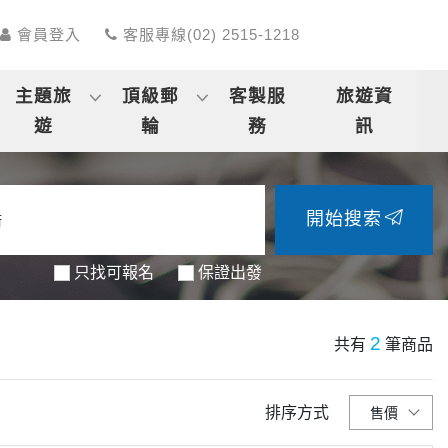
會員登入
客服專線(02) 2515-1218
主題旅
頂級郵
客製服
旅遊資
遊
輪
務
訊
開始搜索
只找可報名
保證出發
2
共有
筆商品
排序方式