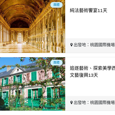
團體
純法藝術饗宴11天
出發地：桃園國際機
團體
追逐藝術、探索美學
文藝復興13天
出發地：桃園國際機