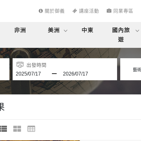
關於御義
講座活動
同業專區
非洲
美洲
中東
國內旅
遊
出發時間
果