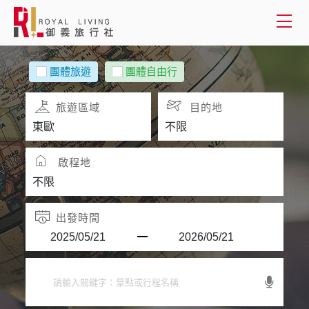
會員登入
團體旅遊
團體自由行
國外旅遊
旅遊區域
目的地
國內旅遊
啟程地
客製服務
旅遊資訊
出發時間
關於御義
客服專線(02) 2515-1218