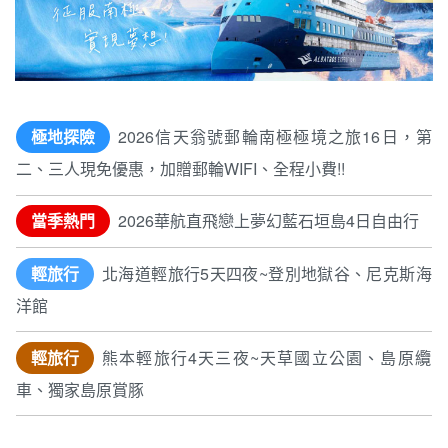
極地探險
2026信天翁號郵輪南極極境之旅16日，第
二、三人現免優惠，加贈郵輪WIFI、全程小費!!
當季熱門
2026華航直飛戀上夢幻藍石垣島4日自由行
輕旅行
北海道輕旅行5天四夜~登別地獄谷、尼克斯海
洋館
輕旅行
熊本輕旅行4天三夜~天草國立公園、島原纜
車、獨家島原賞豚