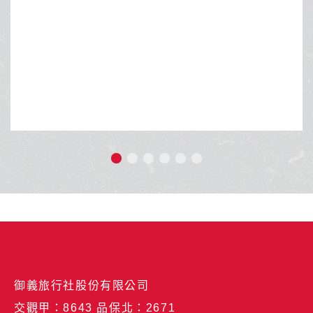
典雙遊船．雙峽灣全覽
古宇利大橋.那霸市
陽光。從設計之都到夢幻聖誕村，
沖繩擁有蔚藍透明海
段跨越次元的奇幻旅程。現在就出
活動與獨特南國文化
世獨立的純淨與壯美！
御義旅行社股份有限公司
交觀甲：8643 品保北：2671