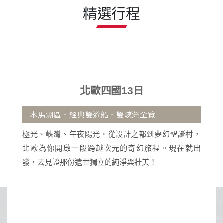
精選行程
北歐四國13日
沖繩