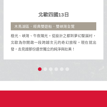
沖繩輕旅行 19900起
北歐四國13日
區．經典雙遊船．雙峽灣全覽
古宇利大橋.
灣、午夜陽光。從設計之都到夢幻聖誕村，
沖繩擁有蔚藍
開啟一段跨越次元的奇幻旅程。現在就出
活動與獨特南
那份遺世獨立的純淨與壯美！