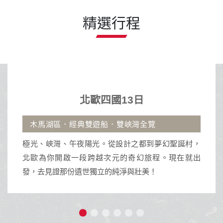
北歐四國13日
木馬湖區．經典雙遊船．雙峽灣全覽
極光、峽灣、午夜陽光。從設計之都到夢幻聖誕村，
北歐為你開啟一段跨越次元的奇幻旅程。現在就出
發，去見證那份遺世獨立的純淨與壯美！