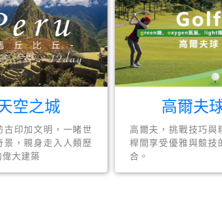
之城
高爾夫球
加文明，一睹世
高爾夫，挑戰技巧與精準，
親身走入人類歷
桿間享受優雅與競技的完美
築
合。