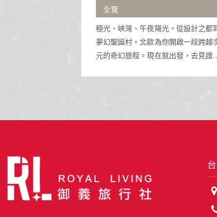
沖繩擁有蔚藍透明海景與琉球王朝
光。從設計之都到
址，是體驗水上活動與獨特南國文化
你開啟一段跨越次
渡假天堂。
就出發，去見證那
壯美！
台