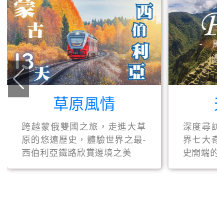
草原風情
天空
跨越蒙俄雙國之旅，走進大草
深度尋訪古印
原的悠遠歷史，體驗世界之最-
界七大奇景，
西伯利亞鐵路欣賞邊境之美
史開端的偉大建