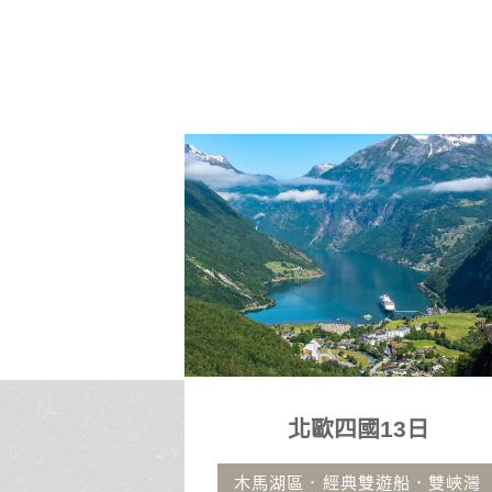
13日
沖繩自由行4日
遊船．雙峽灣
古宇利大橋.那霸市區飯店.