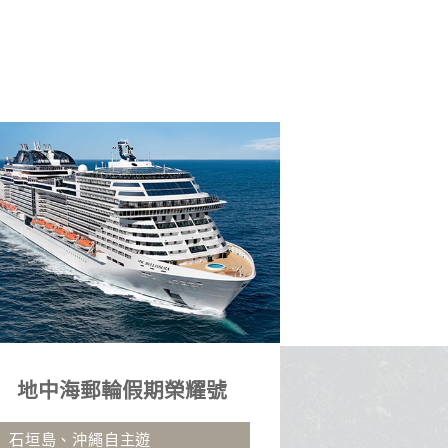
峴港５日
九
無購物站、印象會安秀、巴拿山
御船山.湯布