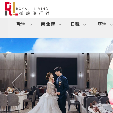
歐洲
南北極
日韓
亞洲
往前