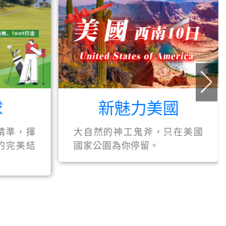
新魅力美國
大自然的神工鬼斧，只在美國
逃
揮
國家公園為你停留。
遇
結
走