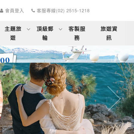
會員登入
客服專線(02) 2515-1218
主題旅
頂級郵
客製服
旅遊資
遊
輪
務
訊
往後