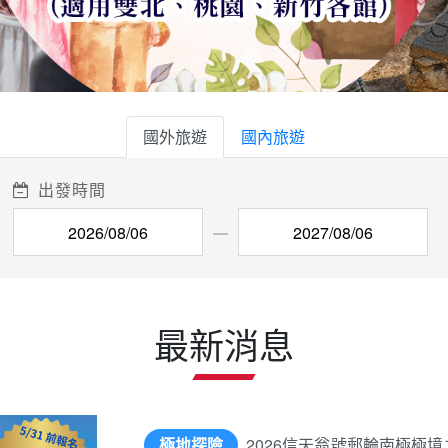
國外旅遊
國內旅遊
出發時間
最新消息
極地探險
2026信天翁號郵輪南極極