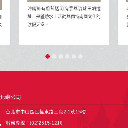
地中海榮耀號是地中海郵輪公司的一艘
遺
豪華遊輪，擁有多樣化的設施與活動，
的
包括精緻餐飲、娛樂表演、SPA和泳池
等，為旅客提供豪華舒適的海上旅行體
驗。
北總公司
台北市中山區民權東路三段2-1號15樓
服務專線：(02)2515-1218