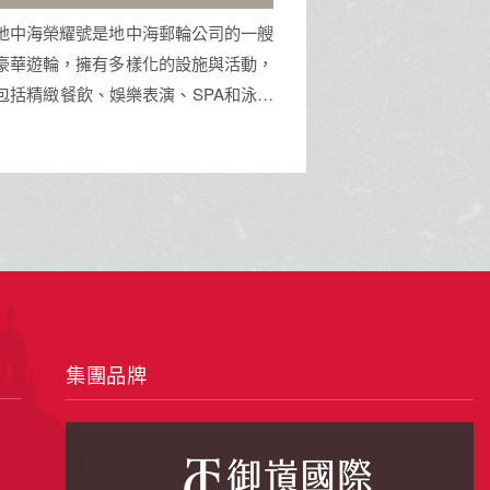
佛手
車
峴港是越南中部的港口城市，以美溪沙
一半是火山的
灘、巴拿山佛手大橋及古老的神聖五行
柔。坐看由布院
山聞名。這裡融合了現代都市魅力與深
食堂的煙火氣。
厚文化底蘊，鄰近會安古鎮，是集休閒
來的地方。
海景、地標建築與道地美食於一身的旅
遊勝地。
集團品牌