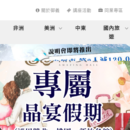
關於御義
講座活動
同業專區
非洲
美洲
中東
國內旅
遊