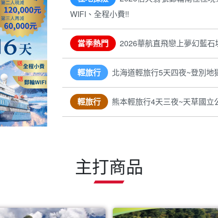
WIFI、全程小費!!
當季熱門
2026華航直飛戀上夢幻藍石
輕旅行
北海道輕旅行5天四夜~登別地
輕旅行
熊本輕旅行4天三夜~天草國立
主打商品