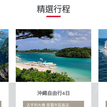
精選行程
地中海郵輪假期榮耀號
石垣島、沖繩自主遊