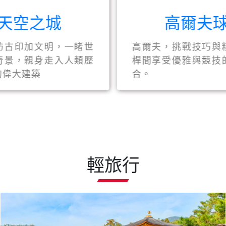
天空之城
高爾夫
訪古印加文明，一睹世
高爾夫，挑戰技巧與
奇景，親身走入人類歷
桿間享受優雅與競技
的偉大建築
合。
輕旅行