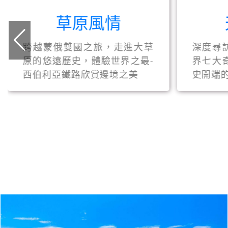
草原風情
跨越蒙俄雙國之旅，走進大草
深度尋
原的悠遠歷史，體驗世界之最-
界七大
西伯利亞鐵路欣賞邊境之美
史開端