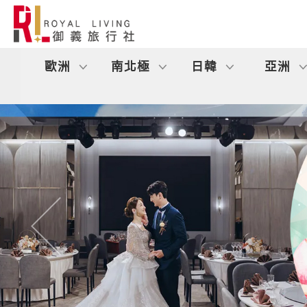
歐洲
南北極
日韓
亞洲
往前