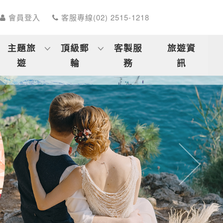
會員登入
客服專線(02) 2515-1218
主題旅
頂級郵
客製服
旅遊資
遊
輪
務
訊
往後