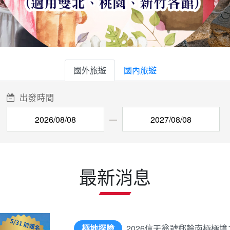
國外旅遊
國內旅遊
出發時間
最新消息
極地探險
2026信天翁號郵輪南極極