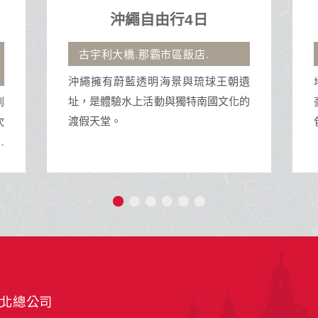
地中海郵輪假期榮耀號
石垣島、沖繩自主遊
地中海榮耀號是地中海郵輪公司的一艘
朝遺
豪華遊輪，擁有多樣化的設施與活動，
化的
包括精緻餐飲、娛樂表演、SPA和泳池
等，為旅客提供豪華舒適的海上旅行體
驗。
北總公司