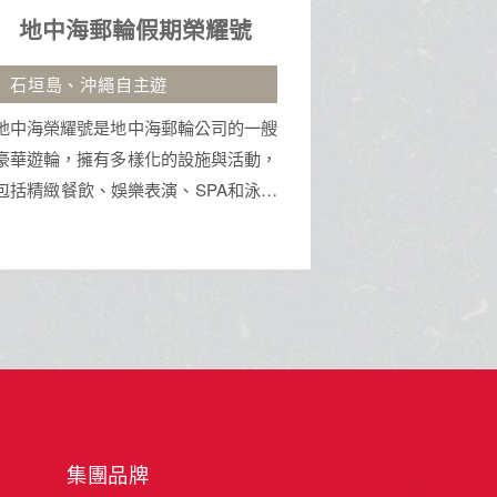
峴港５日
無購物站、印象會安秀、巴拿山
御船山.湯
佛手
車
峴港是越南中部的港口城市，以美溪沙
一半是火山
灘、巴拿山佛手大橋及古老的神聖五行
柔。坐看由
山聞名。這裡融合了現代都市魅力與深
食堂的煙火
厚文化底蘊，鄰近會安古鎮，是集休閒
來的地方。
海景、地標建築與道地美食於一身的旅
遊勝地。
集團品牌