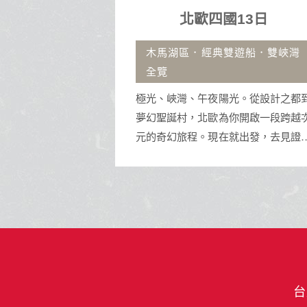
國13日
沖繩自由行4日
典雙遊船．雙峽灣
古宇利大橋.那霸市區飯店.
沖繩擁有蔚藍透明海景與琉球王
陽光。從設計之都到
址，是體驗水上活動與獨特南國文
為你開啟一段跨越次
渡假天堂。
在就出發，去見證那
與壯美！
台