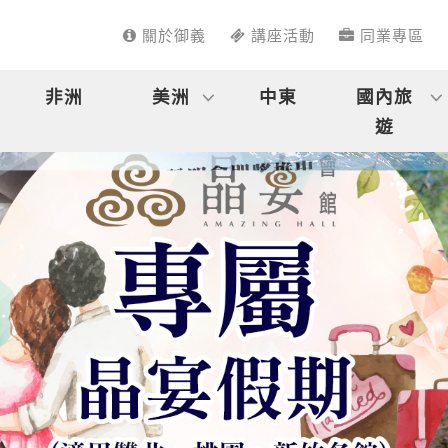
關於御義
講座活動
同業專區
非洲
美洲
中東
國內旅
遊