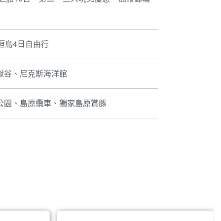
垣島4日自由行
獄谷、尼克斯海洋館
公園、島原纜車、獨家島原賞豚