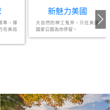
球
新魅力美國
精準，揮
大自然的神工鬼斧，只在美國
的完美結
國家公園為你停留。