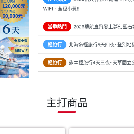
WIFI、全程小費!!
當季熱門
2026華航直飛戀上夢幻藍石
輕旅行
北海道輕旅行5天四夜~登別地
輕旅行
熊本輕旅行4天三夜~天草國立
主打商品