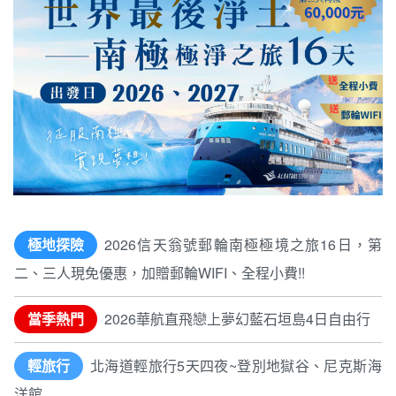
極地探險
2026信天翁號郵輪南極極境之旅16日，第
二、三人現免優惠，加贈郵輪WIFI、全程小費!!
當季熱門
2026華航直飛戀上夢幻藍石垣島4日自由行
輕旅行
北海道輕旅行5天四夜~登別地獄谷、尼克斯海
洋館