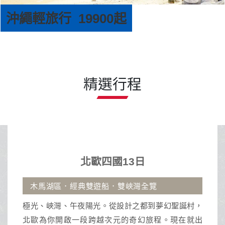
沖繩輕旅行 19900起
精選行程
北歐四國13日
沖繩
典雙遊船．雙峽灣全覽
古宇利大橋.那霸市
陽光。從設計之都到夢幻聖誕村，
沖繩擁有蔚藍透明海
段跨越次元的奇幻旅程。現在就出
活動與獨特南國文化