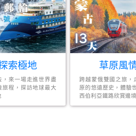
探索極地
草原風
去，來一場走進世界盡
跨越蒙俄雙國之旅，
險旅程，探訪地球最大
原的悠遠歷史，體驗世
地
西伯利亞鐵路欣賞邊