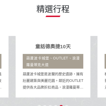
精選行程
童話德奧捷10天
葫蘆波卡城堡、OUTLET、浪漫
羅曼蒂克大道
溫
葫蘆波卡城堡是波蘭的歷史遺跡，擁有
夜
壯麗建築與美麗花園。鄰近的OUTLET
下
提供各大品牌折扣商品，浪漫羅曼蒂克
大道則是散步與拍照的理想場所，充滿
浪漫氛圍。