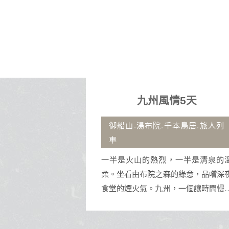
５日
九州風情5天
安秀、巴拿山
御船山.湯布院.千本鳥居.旅人列
車
口城市，以美溪沙
一半是火山的熱烈，一半是清泉的
及古老的神聖五行
柔。坐看由布院之森的綠意，品嚐深
現代都市魅力與深
食堂的煙火氣。九州，一個讓時間慢
安古鎮，是集休閒
來的地方。
地美食於一身的旅