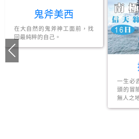
鬼斧美西
在大自然的鬼斧神工面前，找
回最純粹的自己。
一生必
頭的冒
無人之