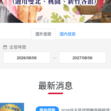
國外旅遊
國內旅遊
出發時間
最新消息
極地探險
2026信天翁號郵輪南極極