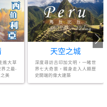
情
天空之城
走進大草
深度尋訪古印加文明，一睹世
界之最-
界七大奇景，親身走入人類歷
境之美
史開端的偉大建築