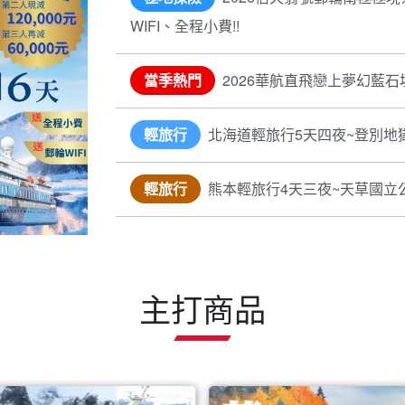
WIFI、全程小費!!
當季熱門
2026華航直飛戀上夢幻藍石
輕旅行
北海道輕旅行5天四夜~登別地
輕旅行
熊本輕旅行4天三夜~天草國立
主打商品