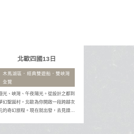
北歐四國13日
沖繩
木馬湖區．經典雙遊船．雙峽灣
古宇利大橋.
全覽
沖繩擁有蔚藍
極光、峽灣、午夜陽光。從設計之都到
址，是體驗水上
夢幻聖誕村，北歐為你開啟一段跨越次
渡假天堂。
元的奇幻旅程。現在就出發，去見證那
份遺世獨立的純淨與壯美！