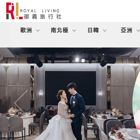
歐洲
南北極
日韓
亞洲
往前