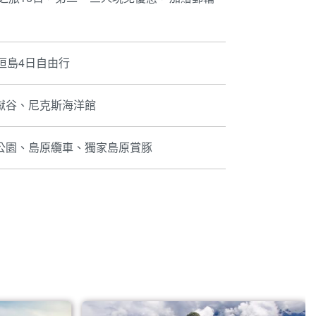
垣島4日自由行
獄谷、尼克斯海洋館
公園、島原纜車、獨家島原賞豚