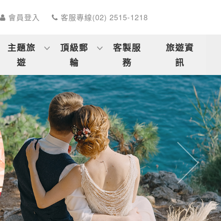
會員登入
客服專線(02) 2515-1218
主題旅
頂級郵
客製服
旅遊資
遊
輪
務
訊
往後