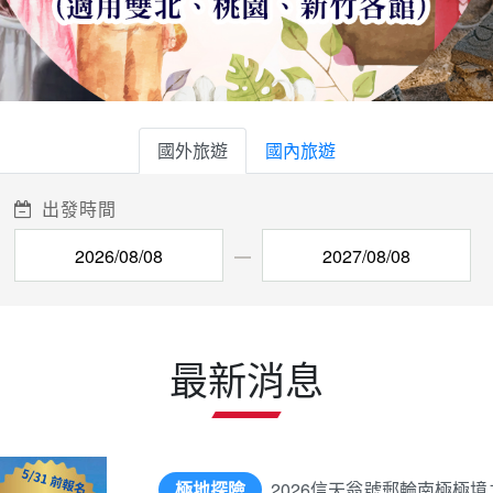
國外旅遊
國內旅遊
出發時間
最新消息
極地探險
2026信天翁號郵輪南極極