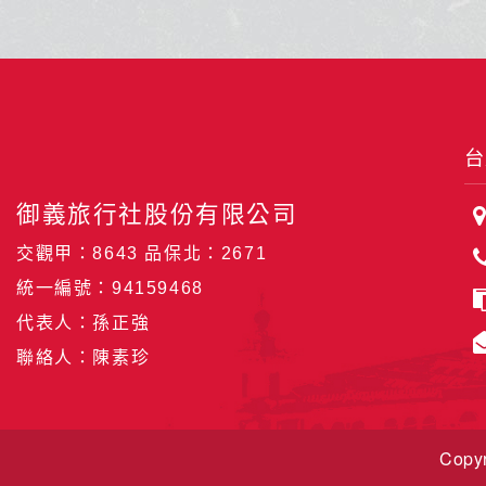
台
御義旅行社股份有限公司
交觀甲：8643 品保北：2671
統一編號：94159468
代表人：孫正強
聯絡人：陳素珍
Copyr