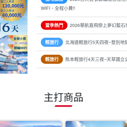
WIFI、全程小費!!
當季熱門
2026華航直飛戀上夢幻藍石
輕旅行
北海道輕旅行5天四夜~登別地
輕旅行
熊本輕旅行4天三夜~天草國立
主打商品