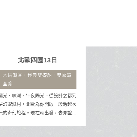
北歐四國13日
沖繩自
木馬湖區．經典雙遊船．雙峽灣
古宇利大橋.那
全覽
沖繩擁有蔚藍透
光、峽灣、午夜陽光。從設計之都到
址，是體驗水上活
幻聖誕村，北歐為你開啟一段跨越次
渡假天堂。
的奇幻旅程。現在就出發，去見證那
遺世獨立的純淨與壯美！