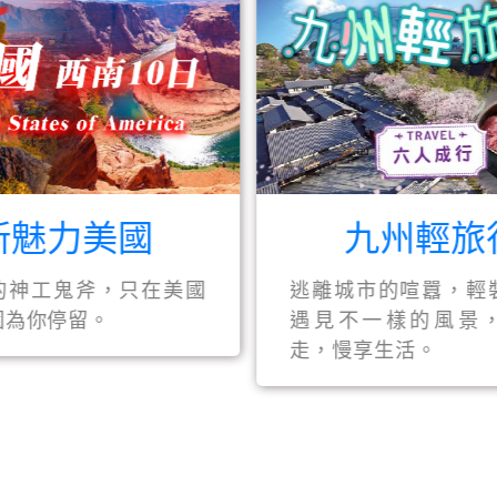
低
九州輕旅行
以生態旅遊的
逃離城市的喧囂，輕裝上路，
實現永續
遇見不一樣的風景，說走就
走，慢享生活。