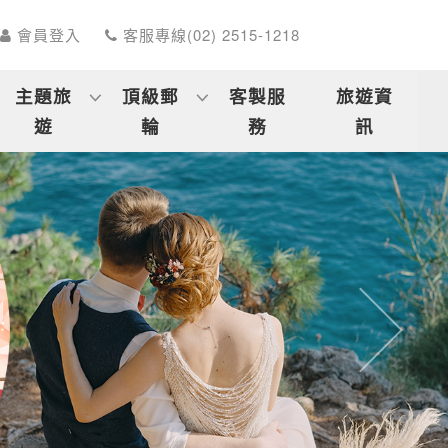
會員登入
客服專線(02) 2515-1218
主題旅
頂級郵
客製服
旅遊資
遊
輪
務
訊
往後