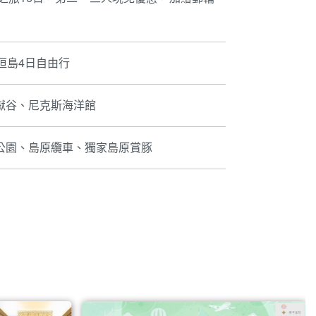
垣島4日自由行
獄谷、尼克斯海洋館
公園、島原纜車、獨家島原賞豚