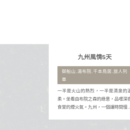
日
九州風情5天
秀、巴拿山
御船山.湯布院.千本鳥居.旅人列
車
市，以美溪沙
一半是火山的熱烈，一半是清泉的溫
老的神聖五行
柔。坐看由布院之森的綠意，品嚐深夜
都市魅力與深
食堂的煙火氣。九州，一個讓時間慢下
鎮，是集休閒
來的地方。
食於一身的旅