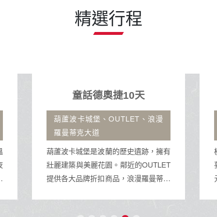
精選行程
童話德奧捷10天
葫蘆波卡城堡、OUTLET、浪漫
羅曼蒂克大道
葫蘆波卡城堡是波蘭的歷史遺跡，擁有
極
壯麗建築與美麗花園。鄰近的OUTLET
夢
提供各大品牌折扣商品，浪漫羅曼蒂克
元
大道則是散步與拍照的理想場所，充滿
份
浪漫氛圍。