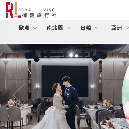
歐洲
南北極
日韓
亞洲
往前