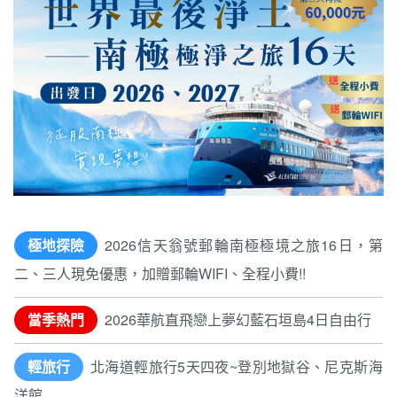
極地探險
2026信天翁號郵輪南極極境之旅16日，第
二、三人現免優惠，加贈郵輪WIFI、全程小費!!
當季熱門
2026華航直飛戀上夢幻藍石垣島4日自由行
輕旅行
北海道輕旅行5天四夜~登別地獄谷、尼克斯海
洋館