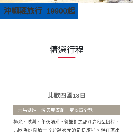
沖繩輕旅行 19900起
精選行程
歐四國13日
沖繩
遊船．雙峽灣全覽
古宇利大橋.那霸市區
光。從設計之都到夢幻聖誕村，
沖繩擁有蔚藍透明海景
跨越次元的奇幻旅程。現在就出
活動與獨特南國文化的渡