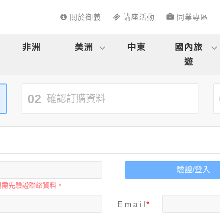
關於御義
講座活動
同業專區
非洲
美洲
中東
國內旅
遊
02
確認訂購資料
驗證/登入
購需先驗證聯絡資料。
E m a i l