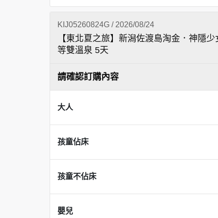
KIJ05260824G / 2026/08/24
【東北夏之旅】新潟佐渡島淘金．神隱少
等雙溫泉 5天
請確認訂購內容
大人
孩童佔床
孩童不佔床
嬰兒