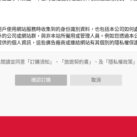
用戶使用網站服務時收集到的身份識別資料，也包括本公司如何
外的公司或網站群，與非本站所僱用或管理人員。例如您透過本
提供的個人資訊，這些廣告廠商或連結網站有其個別的隱私權保
開個人資料的行為，在非經加密的保護下，亦不適用於本公司隱
已閱讀並同意「訂購須知」、「旅遊契約書」、及「隱私權政策
確認訂購
取消
會請您提供相關個人的資料，其範圍如下：
功能時，會保留您所提供的姓名、電子郵件地址、聯絡方式及使
括您使用連線設備的 IP 位址、使用時間、使用的瀏覽器、瀏
。
內容進行統計與分析，分析結果之統計數據或說明文字呈現，除