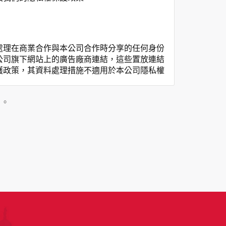
處理在商業合作與本公司合作時分享的任何身份
公司旗下網站上的廣告廠商連結，這些置放連結
護政策，其資料處理措施不適用於本公司隱私權
私權保護政策。
」。
用時間等。
覽及點選資料記錄等，做為我們增進網站服務的
供內部研究外，我們會視需要公佈統計數據及說