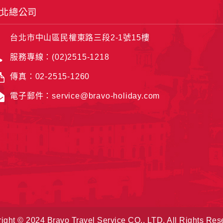
北總公司
網站絕不會將您的個人資料揭露予第三人或使用於蒐集目的以外
台北市中山區民權東路三段2-1號15樓
、服務、活動或贈獎時，本網站會收集您的個人識別資料，本網
服務專線：(02)2515-1218
、電話、住址、身份證字號、電子郵件、出生日期、性別、行業
站取得您的姓名、電話、住址、身份證字號、電子郵件、出生日
傳真：02-2515-1260
料。
電子郵件：service@bravo-holiday.com
伺服器自行產生的相關記錄，包括您使用連線設備的 IP 位址
示，歸納使用者瀏覽器在本網站內部所瀏覽的網頁，除非您願意
廣告之廠商，或與連結本網站，也可能蒐集您個人的資料。對於
施不適用本網站隱私權保護政策，本公司不負任何連帶責任。
傳送商業性資料或電子郵件給您。本公司除了在該資料或電子郵
郵件的方法及說明。
資料。
ight © 2024 Bravo Travel Service CO., LTD. All Rights Res