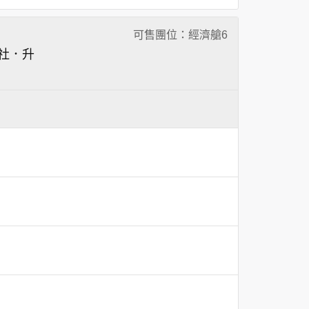
可售團位：經濟艙
6
社．升