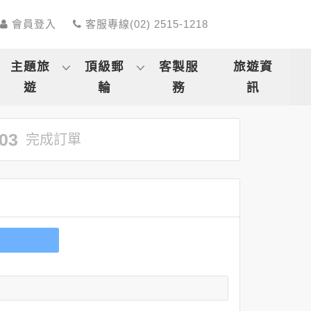
會員登入
客服專線(02) 2515-1218
主題旅
頂級郵
客製服
旅遊資
遊
輪
務
訊
03
完成訂單