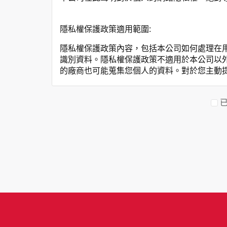
隱私權保護政策適用範圍:
隱私權保護政策內容，包括本公司如何處理在
識別資料。隱私權保護政策不適用於本公司以
的廠商也可能蒐集您個人的資料。對於您主動
保護政策。
您個人在本網站上的聊天室或討論區中任意公
資料的蒐集與使用方式:
為了在本網站提供您最佳的互動性服務，可能
本網站在您使用服務信箱、問卷調查等互動性
於一般瀏覽時，伺服器會自行記錄相關行徑，包
參考依據，此記錄為內部應用，決不對外公布
為提供精確的服務，我們會將收集的問卷調查