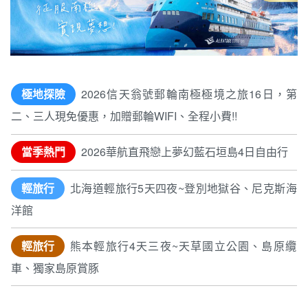
極地探險
2026信天翁號郵輪南極極境之旅16日，第
二、三人現免優惠，加贈郵輪WIFI、全程小費!!
當季熱門
2026華航直飛戀上夢幻藍石垣島4日自由行
輕旅行
北海道輕旅行5天四夜~登別地獄谷、尼克斯海
洋館
輕旅行
熊本輕旅行4天三夜~天草國立公園、島原纜
車、獨家島原賞豚