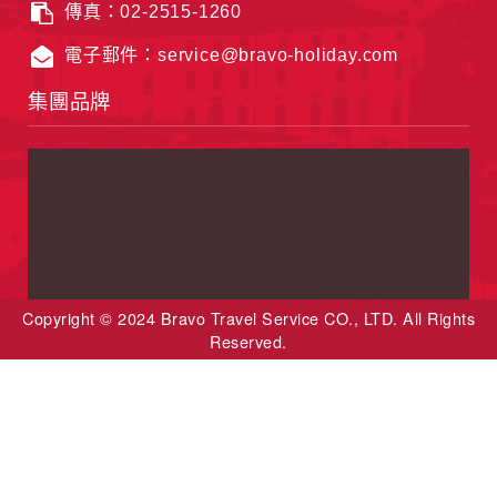
傳真：02-2515-1260
電子郵件：service@bravo-holiday.com
集團品牌
Copyright © 2024 Bravo Travel Service CO., LTD. All Rights
Reserved.