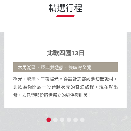
精選行程
歐四國13日
沖繩
雙遊船．雙峽灣全覽
古宇利大橋.那霸市區
陽光。從設計之都到夢幻聖誕村，
沖繩擁有蔚藍透明海景
跨越次元的奇幻旅程。現在就出
活動與獨特南國文化的
世獨立的純淨與壯美！