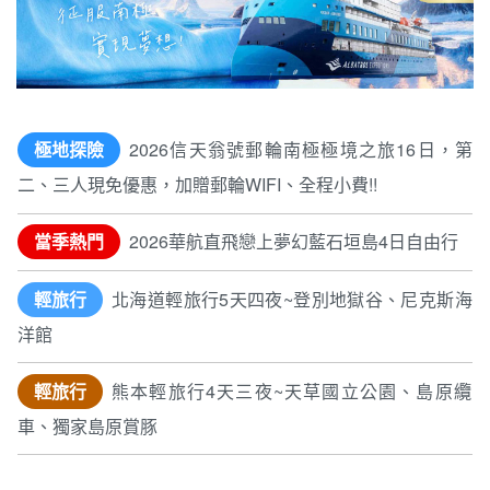
極地探險
2026信天翁號郵輪南極極境之旅16日，第
二、三人現免優惠，加贈郵輪WIFI、全程小費!!
當季熱門
2026華航直飛戀上夢幻藍石垣島4日自由行
輕旅行
北海道輕旅行5天四夜~登別地獄谷、尼克斯海
洋館
輕旅行
熊本輕旅行4天三夜~天草國立公園、島原纜
車、獨家島原賞豚