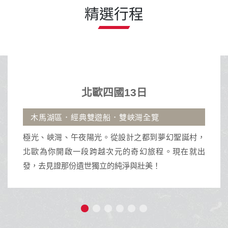
精選行程
北歐四國13日
區．經典雙遊船．雙峽灣全覽
古宇利大橋
灣、午夜陽光。從設計之都到夢幻聖誕村，
沖繩擁有蔚
開啟一段跨越次元的奇幻旅程。現在就出
活動與獨特南
證那份遺世獨立的純淨與壯美！