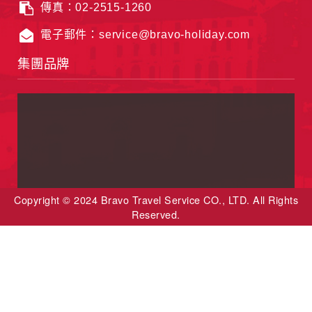
傳真：02-2515-1260
電子郵件：service@bravo-holiday.com
集團品牌
Copyright © 2024 Bravo Travel Service CO., LTD. All Rights
Reserved.