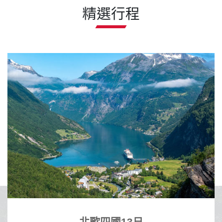
精選行程
沖繩自
古宇利大橋.那霸市區飯店
沖繩擁有蔚藍透明海景與
活動與獨特南國文化的渡假
四國13日