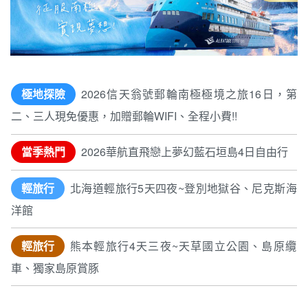
極地探險
2026信天翁號郵輪南極極境之旅16日，第
二、三人現免優惠，加贈郵輪WIFI、全程小費!!
當季熱門
2026華航直飛戀上夢幻藍石垣島4日自由行
輕旅行
北海道輕旅行5天四夜~登別地獄谷、尼克斯海
洋館
輕旅行
熊本輕旅行4天三夜~天草國立公園、島原纜
車、獨家島原賞豚