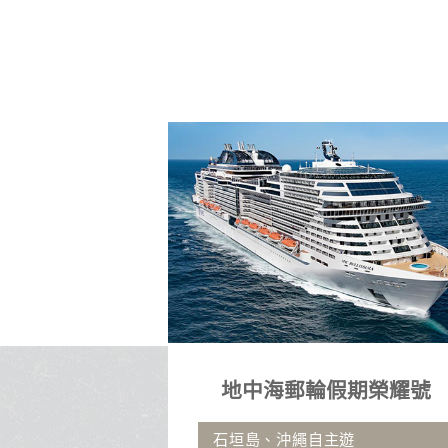
地中海郵輪假期榮耀號
石垣島、沖繩自主遊
無購