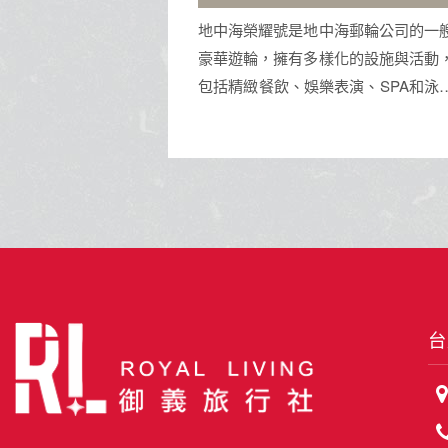
佛手
地中海榮耀號是地中海郵輪公司的一艘
豪華遊輪，擁有多樣化的設施與活動，
峴港是
包括精緻餐飲、娛樂表演、SPA和泳池
灘、巴
等，為旅客提供豪華舒適的海上旅行體
山聞名
驗。
厚文化
海景、
遊勝地
台