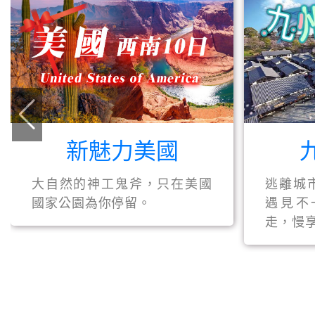
新魅力美國
大自然的神工鬼斧，只在美國
逃離城
國家公園為你停留。
遇見不
走，慢