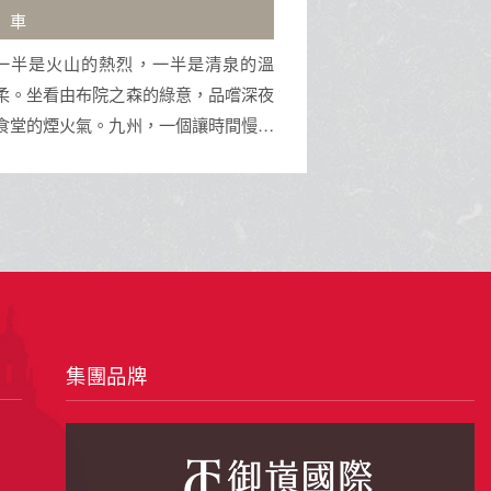
羅曼蒂克大道
一半是清泉的溫
葫蘆波卡城堡是波蘭的歷史遺跡，擁
綠意，品嚐深夜
壯麗建築與美麗花園。鄰近的OUTLE
一個讓時間慢下
提供各大品牌折扣商品，浪漫羅曼蒂
大道則是散步與拍照的理想場所，充
浪漫氛圍。
集團品牌