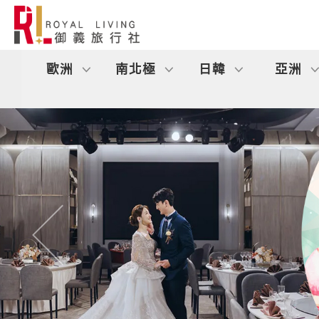
歐洲
南北極
日韓
亞洲
往前