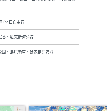
垣島4日自由行
獄谷、尼克斯海洋館
公園、島原纜車、獨家島原賞豚