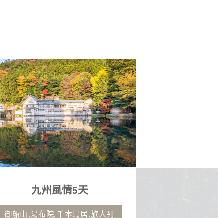
5天
童話德奧捷10天
本鳥居.旅人列
葫蘆波卡城堡、OUTLET、浪漫