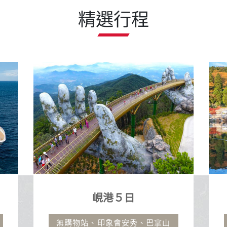
精選行程
峴港５日
九州風情
物站、印象會安秀、巴拿山
御船山.湯布院.千