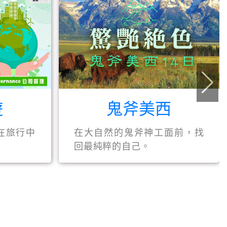
遊
鬼斧美西
在旅行中
在大自然的鬼斧神工面前，找
回最純粹的自己。