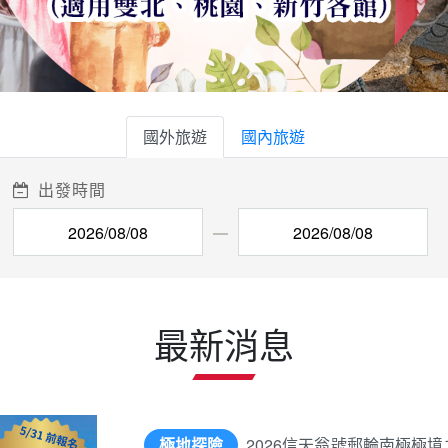
國外旅遊
國內旅遊
出發時間
最新消息
極地探險
2026信天翁號郵輪南極極