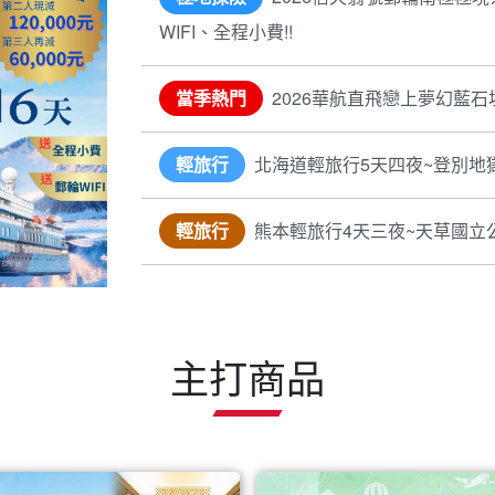
WIFI、全程小費!!
當季熱門
2026華航直飛戀上夢幻藍石
輕旅行
北海道輕旅行5天四夜~登別地
輕旅行
熊本輕旅行4天三夜~天草國立
主打商品