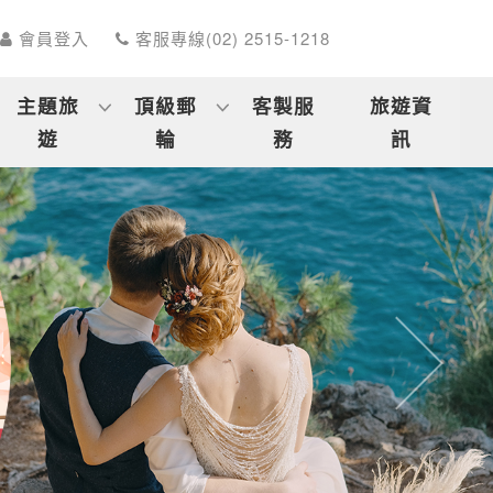
會員登入
客服專線(02) 2515-1218
主題旅
頂級郵
客製服
旅遊資
遊
輪
務
訊
往後