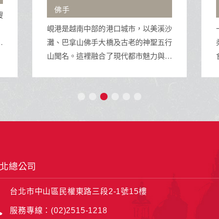
車
越南中部的港口城市，以美溪沙
一半是火山的熱烈，
拿山佛手大橋及古老的神聖五行
柔。坐看由布院之森的
。這裡融合了現代都市魅力與深
食堂的煙火氣。九州，
底蘊，鄰近會安古鎮，是集休閒
來的地方。
地標建築與道地美食於一身的旅
。
北總公司
台北市中山區民權東路三段2-1號15樓
服務專線：(02)2515-1218