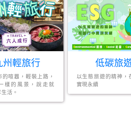
低碳旅
九州輕旅行
以生態旅遊的精神，
市的喧囂，輕裝上路，
實現永續
一樣的風景，說走就
享生活。