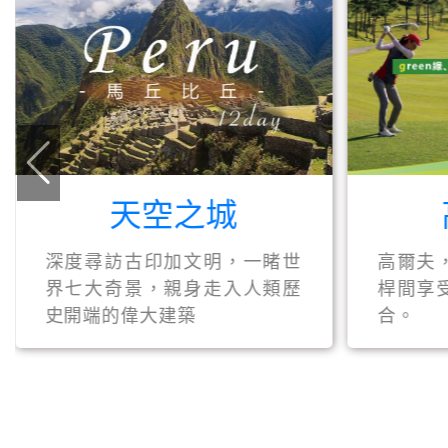
天空之城
深度尋訪古印加文明，一睹世
高爾夫
界七大奇景，親身走入人類歷
桿間享
史開端的偉大建築
合。