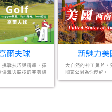
新魅力美
高爾夫球
大自然的神工鬼斧，
，挑戰技巧與精準，揮
國家公園為你停留。
受優雅與競技的完美結