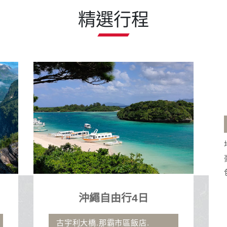
精選行程
地中海郵輪假期榮耀號
石垣島、沖繩自主遊