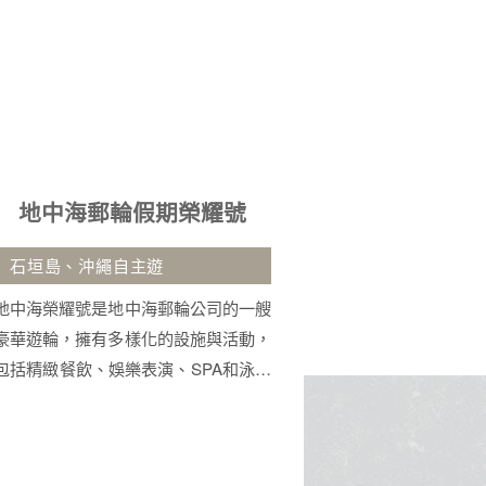
峴港５日
九
無購物站、印象會安秀、巴拿山
御船山.湯布
佛手
車
峴港是越南中部的港口城市，以美溪沙
一半是火山的
灘、巴拿山佛手大橋及古老的神聖五行
柔。坐看由布院
山聞名。這裡融合了現代都市魅力與深
食堂的煙火氣。
厚文化底蘊，鄰近會安古鎮，是集休閒
來的地方。
海景、地標建築與道地美食於一身的旅