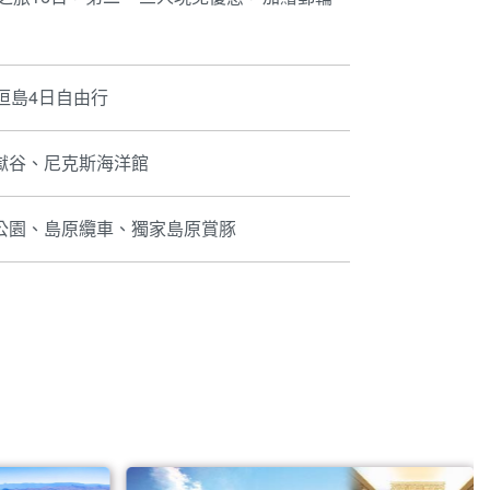
垣島4日自由行
獄谷、尼克斯海洋館
公園、島原纜車、獨家島原賞豚