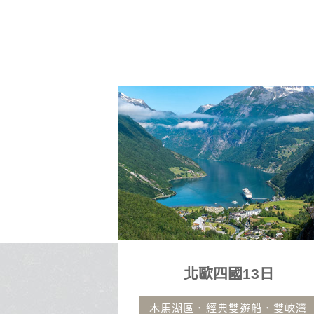
13日
沖繩自由行4日
遊船．雙峽灣
古宇利大橋.那霸市區飯店.