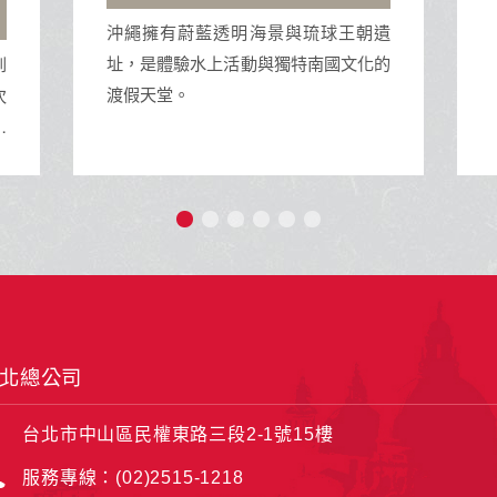
地中海榮耀號是地中海郵輪公司的一艘
遺
豪華遊輪，擁有多樣化的設施與活動，
的
包括精緻餐飲、娛樂表演、SPA和泳池
等，為旅客提供豪華舒適的海上旅行體
驗。
北總公司
台北市中山區民權東路三段2-1號15樓
服務專線：(02)2515-1218