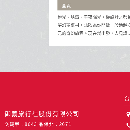
沖繩擁有蔚藍透明海景與琉球王朝
光。從設計之都到
址，是體驗水上活動與獨特南國文化
你開啟一段跨越次
渡假天堂。
就出發，去見證那
壯美！
台
御義旅行社股份有限公司
交觀甲：8643 品保北：2671