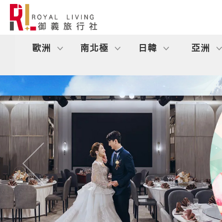
歐洲
南北極
日韓
亞洲
往前