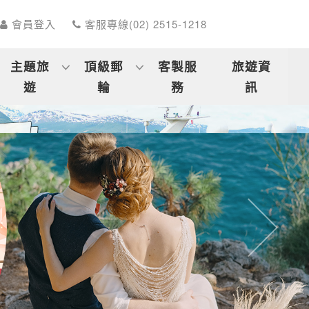
會員登入
客服專線(02) 2515-1218
主題旅
頂級郵
客製服
旅遊資
遊
輪
務
訊
往後