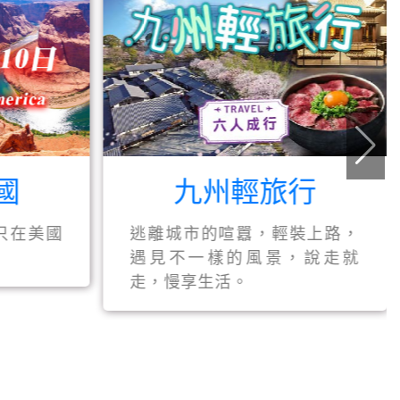
國
九州輕旅行
只在美國
逃離城市的喧囂，輕裝上路，
遇見不一樣的風景，說走就
走，慢享生活。