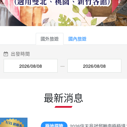
國外旅遊
國內旅遊
出發時間
最新消息
極地探險
2026信天翁號郵輪南極極