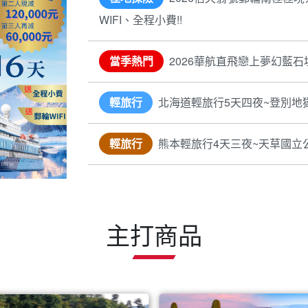
WIFI、全程小費!!
當季熱門
2026華航直飛戀上夢幻藍石
輕旅行
北海道輕旅行5天四夜~登別地
輕旅行
熊本輕旅行4天三夜~天草國立
主打商品