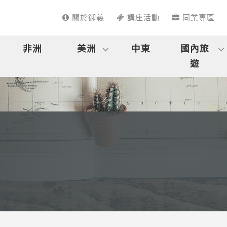
關於御義
講座活動
同業專區
非洲
美洲
中東
國內旅
遊