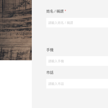
姓名 / 稱謂
*
手機
市話