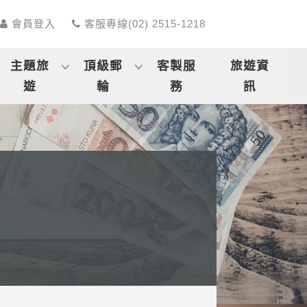
會員登入
客服專線(02) 2515-1218
主題旅
頂級郵
客製服
旅遊資
遊
輪
務
訊