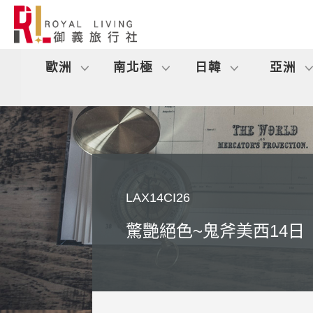
歐洲
南北極
日韓
亞洲
LAX14CI26
驚艷絕色~鬼斧美西14日