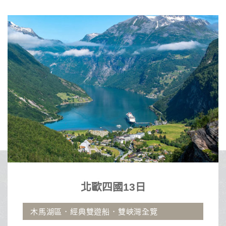
3日
沖繩自由行4
灣全覽
古宇利大橋.那霸市區飯店.