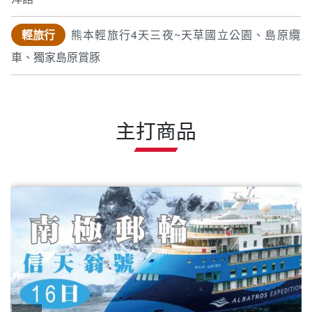
輕旅行
熊本輕旅行4天三夜~天草國立公園、島原纜
車、獨家島原賞豚
主打商品