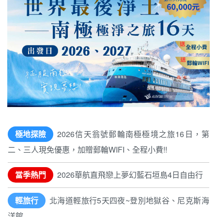
極地探險
2026信天翁號郵輪南極極境之旅16日，第
二、三人現免優惠，加贈郵輪WIFI、全程小費!!
當季熱門
2026華航直飛戀上夢幻藍石垣島4日自由行
輕旅行
北海道輕旅行5天四夜~登別地獄谷、尼克斯海
洋館