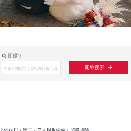
境之旅16日，第二、三人現免優惠，加贈郵輪
垣島4日自由行
獄谷、尼克斯海洋館
公園、島原纜車、獨家島原賞豚