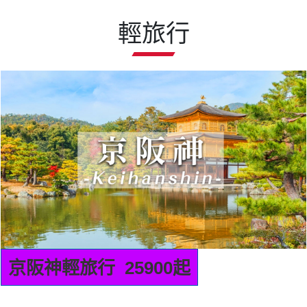
精選行程
地中海郵輪假期榮耀號
石垣島、沖繩自主遊
地中海榮耀號是地中海郵輪公司的一艘
遺
豪華遊輪，擁有多樣化的設施與活動，
的
包括精緻餐飲、娛樂表演、SPA和泳池
等，為旅客提供豪華舒適的海上旅行體
驗。