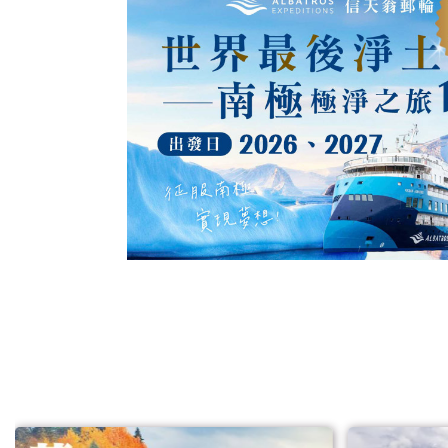
草原風情
跨越蒙俄雙國之旅，走進大草
深度尋
原的悠遠歷史，體驗世界之最-
界七大
西伯利亞鐵路欣賞邊境之美
史開端