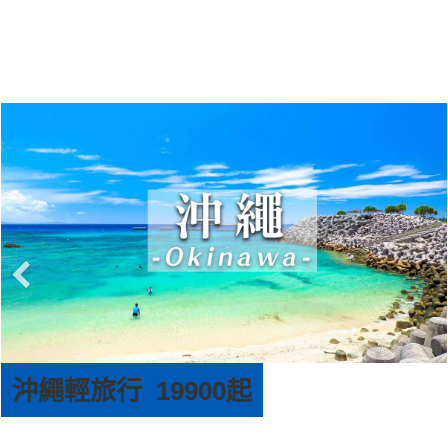
13日
沖繩自由行4日
遊船．雙峽灣
古宇利大橋.那霸市區飯店.
沖繩擁有蔚藍透明海景與琉球王朝
光。從設計之都到
址，是體驗水上活動與獨特南國文化
你開啟一段跨越次
渡假天堂。
就出發，去見證那
壯美！