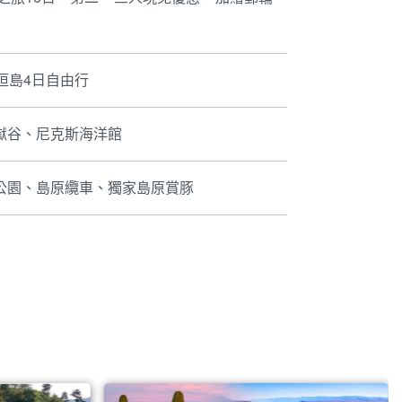
新魅力美國
球
大自然的神工鬼斧，只在美國
精準，揮
國家公園為你停留。
的完美結