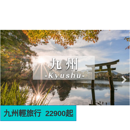
峴港５日
九
無購物站、印象會安秀、巴拿山
御船山.湯布
佛手
車
峴港是越南中部的港口城市，以美溪沙
一半是火山的
灘、巴拿山佛手大橋及古老的神聖五行
柔。坐看由布院
山聞名。這裡融合了現代都市魅力與深
食堂的煙火氣。
厚文化底蘊，鄰近會安古鎮，是集休閒
來的地方。