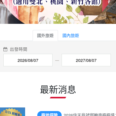
極地探險
2026信天翁號郵輪南極極
WIFI、全程小費!!
當季熱門
2026華航直飛戀上夢幻藍石
輕旅行
北海道輕旅行5天四夜~登別地
輕旅行
熊本輕旅行4天三夜~天草國立
主打商品