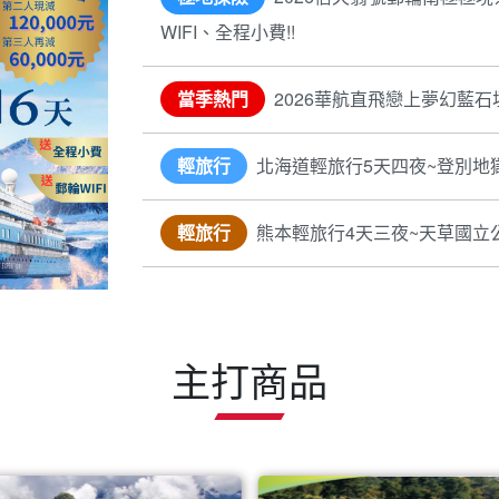
天空之城
高爾夫
訪古印加文明，一睹世
高爾夫，挑戰技巧與
奇景，親身走入人類歷
桿間享受優雅與競技
的偉大建築
合。