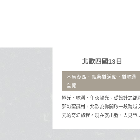
台
御義旅行社股份有限公司
交觀甲：8643 品保北：2671
統一編號：94159468
代表人：孫正強
聯絡人：陳素珍