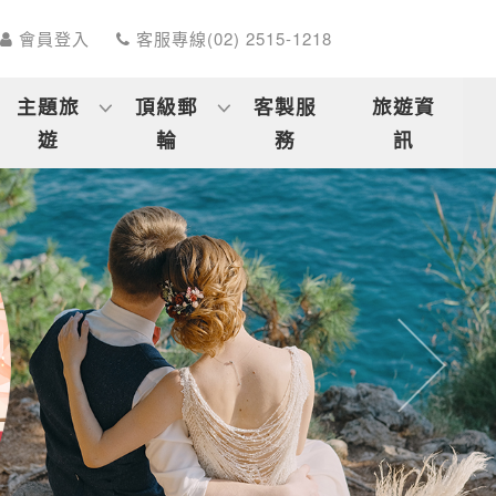
會員登入
客服專線(02) 2515-1218
主題旅
頂級郵
客製服
旅遊資
遊
輪
務
訊
往後
關鍵字
開始搜索