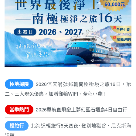
極地探險
2026信天翁號郵輪南極極境之旅16日，第
二、三人現免優惠，加贈郵輪WIFI、全程小費!!
當季熱門
2026華航直飛戀上夢幻藍石垣島4日自由行
輕旅行
北海道輕旅行5天四夜~登別地獄谷、尼克斯海
洋館