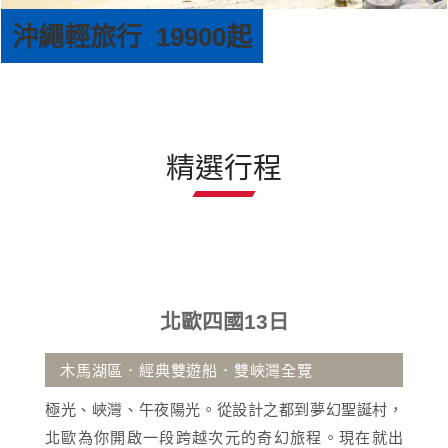
沖繩輕旅行 19900起
精選行程
四國13日
沖繩自
遊船．雙峽灣全覽
古宇利大橋.那霸市區飯
光。從設計之都到夢幻聖誕村，
沖繩擁有蔚藍透明海景與
越次元的奇幻旅程。現在就出
活動與獨特南國文化的渡