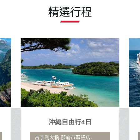
精選行程
地中海郵輪假期榮耀號
石垣島、沖繩自主遊