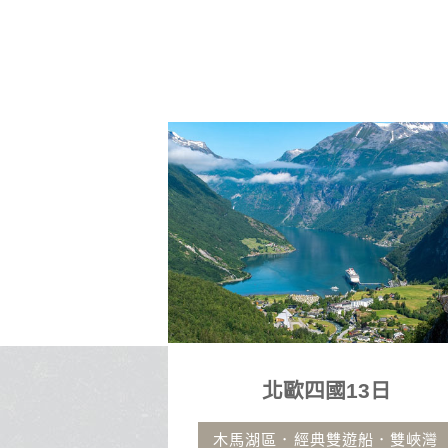
13日
沖繩自由行4日
遊船．雙峽灣
古宇利大橋.那霸市區飯店.