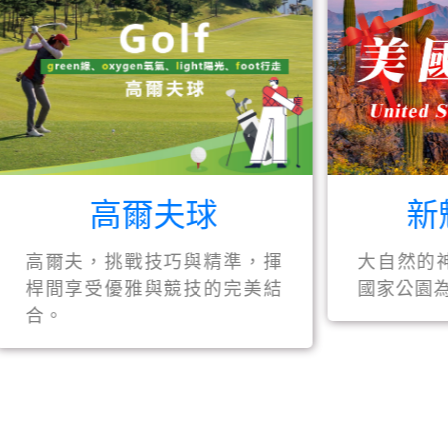
新魅力美
高爾夫球
大自然的神工鬼斧，
，挑戰技巧與精準，揮
國家公園為你停留。
受優雅與競技的完美結