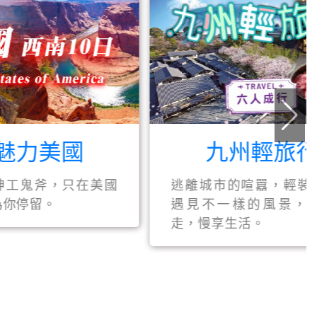
國
九州輕旅行
只在美國
逃離城市的喧囂，輕裝上路，
遇見不一樣的風景，說走就
走，慢享生活。