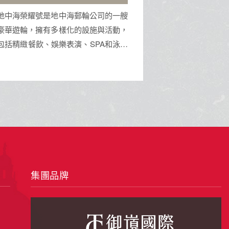
佛手
車
峴港是越南中部的港口城市，以美溪沙
一半是火山的
灘、巴拿山佛手大橋及古老的神聖五行
柔。坐看由布院
山聞名。這裡融合了現代都市魅力與深
食堂的煙火氣。
厚文化底蘊，鄰近會安古鎮，是集休閒
來的地方。
海景、地標建築與道地美食於一身的旅
遊勝地。
集團品牌