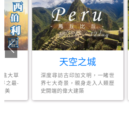
天空之城
深度尋訪古印加文明，一睹世
高爾夫
界七大奇景，親身走入人類歷
桿間享
史開端的偉大建築
合。