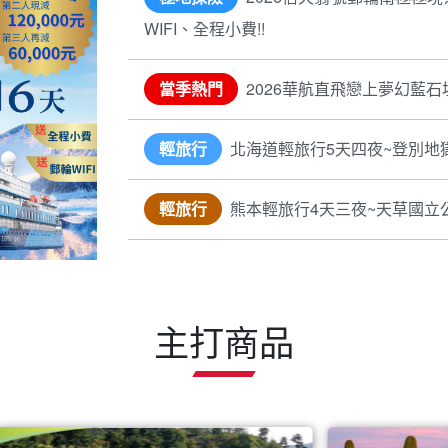
WIFI、全程小費!!
當季熱門
2026華航直飛戀上夢幻藍石
輕旅行
北海道輕旅行5天四夜~登別地
輕旅行
熊本輕旅行4天三夜~天草國立
主打商品