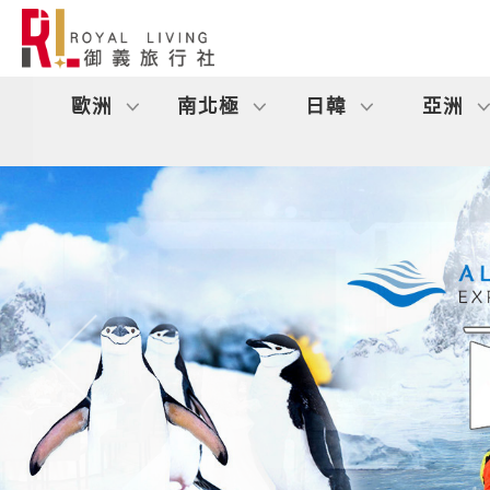
歐洲
南北極
日韓
亞洲
往前