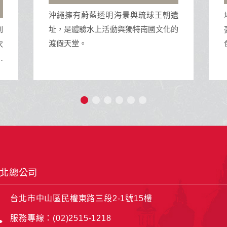
地中海榮耀號是地中海郵輪公司的一艘
遺
豪華遊輪，擁有多樣化的設施與活動，
的
包括精緻餐飲、娛樂表演、SPA和泳池
等，為旅客提供豪華舒適的海上旅行體
驗。
北總公司
台北市中山區民權東路三段2-1號15樓
服務專線：(02)2515-1218