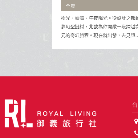
沖繩擁有蔚藍透明海景與琉球王朝
光。從設計之都到
址，是體驗水上活動與獨特南國文化
你開啟一段跨越次
渡假天堂。
就出發，去見證那
壯美！
台