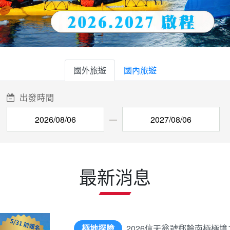
國外旅遊
國內旅遊
出發時間
最新消息
極地探險
2026信天翁號郵輪南極極