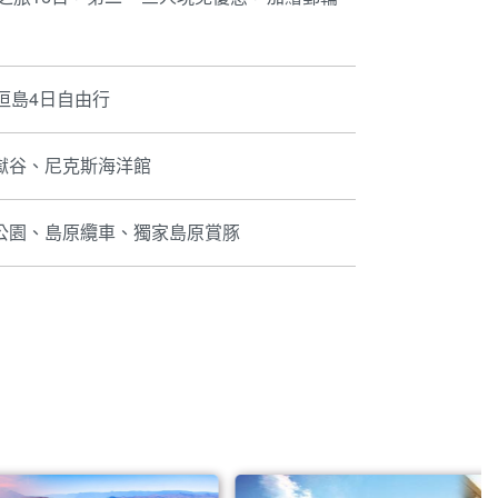
垣島4日自由行
獄谷、尼克斯海洋館
公園、島原纜車、獨家島原賞豚