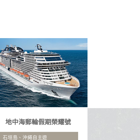
峴港５日
九
無購物站、印象會安秀、巴拿山
御船山.湯布