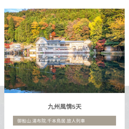
九州風情5天
御船山.湯布院.千本鳥居.旅人列車