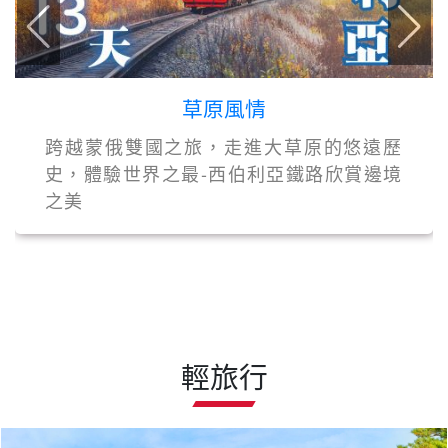
草原風情
跨越蒙俄雙國之旅，走進大草原的悠遠歷
史，體驗世界之最-西伯利亞鐵路欣賞邊境
之美
輕旅行