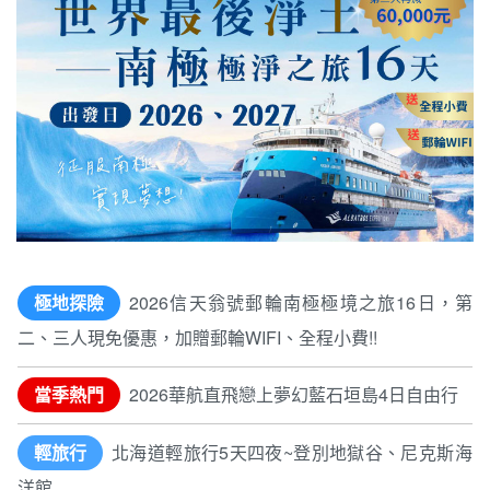
極地探險
2026信天翁號郵輪南極極境之旅16日，第
二、三人現免優惠，加贈郵輪WIFI、全程小費!!
當季熱門
2026華航直飛戀上夢幻藍石垣島4日自由行
輕旅行
北海道輕旅行5天四夜~登別地獄谷、尼克斯海
洋館