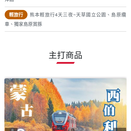
輕旅行
熊本輕旅行4天三夜~天草國立公園、島原纜
車、獨家島原賞豚
主打商品