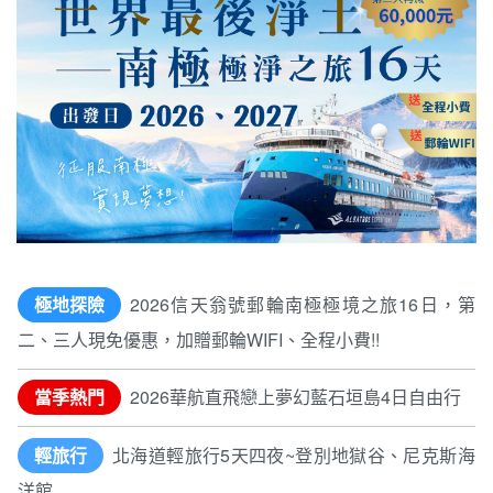
極地探險
2026信天翁號郵輪南極極境之旅16日，第
二、三人現免優惠，加贈郵輪WIFI、全程小費!!
當季熱門
2026華航直飛戀上夢幻藍石垣島4日自由行
輕旅行
北海道輕旅行5天四夜~登別地獄谷、尼克斯海
洋館