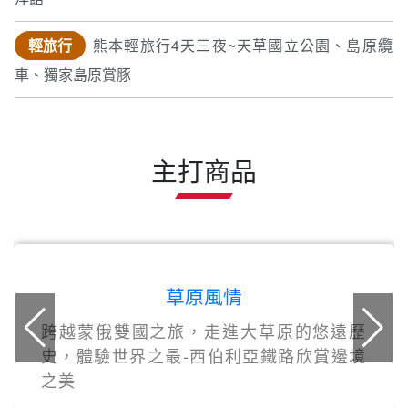
輕旅行
熊本輕旅行4天三夜~天草國立公園、島原纜
車、獨家島原賞豚
主打商品
草原風情
跨越蒙俄雙國之旅，走進大草原的悠遠歷
史，體驗世界之最-西伯利亞鐵路欣賞邊境
之美