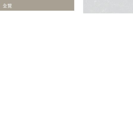
全覽
沖繩擁有蔚藍
極光、峽灣、午夜陽光。從設計之都到
址，是體驗水上
夢幻聖誕村，北歐為你開啟一段跨越次
渡假天堂。
元的奇幻旅程。現在就出發，去見證那
份遺世獨立的純淨與壯美！
集團品牌