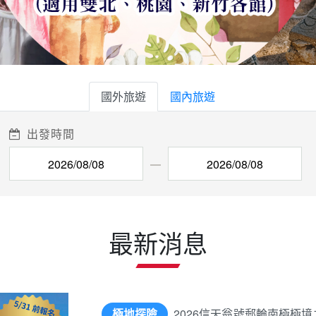
國外旅遊
國內旅遊
出發時間
最新消息
極地探險
2026信天翁號郵輪南極極