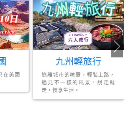
國
九州輕旅行
只在美國
逃離城市的喧囂，輕裝上路，
遇見不一樣的風景，說走就
走，慢享生活。