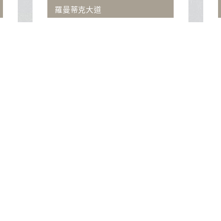
羅曼蒂克大道
溫
葫蘆波卡城堡是波蘭的歷史遺跡，擁有
夜
壯麗建築與美麗花園。鄰近的OUTLET
下
提供各大品牌折扣商品，浪漫羅曼蒂克
大道則是散步與拍照的理想場所，充滿
浪漫氛圍。
北總公司
台北市中山區民權東路三段2-1號15樓
服務專線：(02)2515-1218