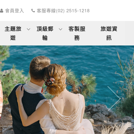
會員登入
客服專線(02) 2515-1218
主題旅
頂級郵
客製服
旅遊資
遊
輪
務
訊
往後