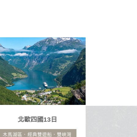
北歐四國13日
沖繩
木馬湖區．經典雙遊船．雙峽灣
古宇利大橋.