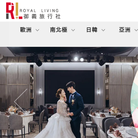
歐洲
南北極
日韓
亞洲
往前