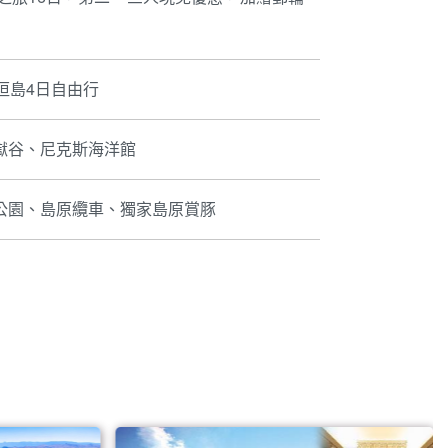
垣島4日自由行
獄谷、尼克斯海洋館
公園、島原纜車、獨家島原賞豚