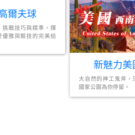
新魅力美
高爾夫球
大自然的神工鬼斧，
，挑戰技巧與精準，揮
國家公園為你停留。
受優雅與競技的完美結