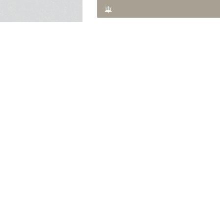
車
口城市，以美溪沙
一半是火山的熱烈，一半是清泉的
及古老的神聖五行
柔。坐看由布院之森的綠意，品嚐深
現代都市魅力與深
食堂的煙火氣。九州，一個讓時間慢
安古鎮，是集休閒
來的地方。
地美食於一身的旅
台