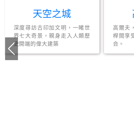
天空之城
深度尋訪古印加文明，一睹世
高爾夫
界七大奇景，親身走入人類歷
桿間享
史開端的偉大建築
合。