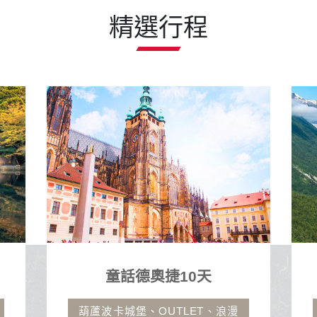
精選行程
童話德奧捷10天
葫蘆波卡城堡、OUTLET、浪漫