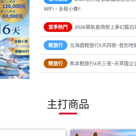
WIFI、全程小費!!
當季熱門
2026華航直飛戀上夢幻藍石
輕旅行
北海道輕旅行5天四夜~登別地
輕旅行
熊本輕旅行4天三夜~天草國立
主打商品