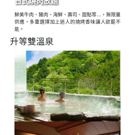
日式燒肉放題
鮮美牛肉、豬肉、海鮮、壽司、甜點等…，無限量
供應，多重選擇加上迷人的燒烤香味讓人欲罷不
能。
升等雙溫泉