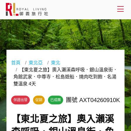
會員登入
國外旅遊
國內旅遊
首頁
東北亞
東北
【東北夏之旅】奧入瀨溪森呼吸．銀山溫泉街．
客製服務
角館武家．中尊寺．松島遊船．燒肉吃到飽．名湯
雙溫泉 4天
旅遊資訊
團號 AXT04260910K
保證出發
促銷
已成團
關於御義
【東北夏之旅】奧入瀨溪
客服專線(02) 2515-1218