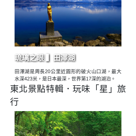
琉璃之眼 ▍田澤湖
田澤湖是周長20公里近圓形的破火山口湖，最大
水深423米，是日本最深，世界第17深的湖泊。
東北景點特輯．玩味「星」旅
行