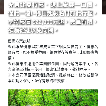
★東北夏特惠．線上旅展一口價．
僅此一檔!~即日起報名付訂此行程，
享特惠價 $22,900元起，數量有限，
欲購從速以免向隅。
優惠方案說明:
※此限量優惠以訂單成立當下網頁售價為主，優惠名
額有限，恕不接受截圖、網頁暫存等資訊...比照優惠售
價。
※此優惠不適用企業團體包團，因行銷方案不同，各
方案優惠請擇一使用，優惠無法併用，敬請見諒。
※本公司保留優惠活動取消、提前終止、修改或暫停
本活動之權利，並保有最終釋義權。