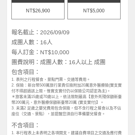
NT$26,900
NT$5,000
報名截止：2026/09/09
成團人數：16人
每人訂金：NT$10,000
團費說明：成團人數：16人以上 成團
包含項目：
1. 表列之行程餐食、景點門票、交通等費用。
2. 保險：新台幣500萬旅行業責任險附加20萬意外醫療險(實支實
付不得超過該上限，惟實支實付仍以保險公司認定為主)。
＊旅客未滿15歲或70歲以上，依法限制最高【意外死殘保額新臺
幣200萬元、意外醫療保額新臺幣20萬 (實支實付)】。
3. 未滿2 足歲之嬰兒費用包含保險，但不含行程之餐食以及不佔
座位（交通、景點），並提醒您須自行準備嬰兒餐食。
不含項目：
1. 本行程表上未表明之各項開支，建議自費項目之交通及應付費