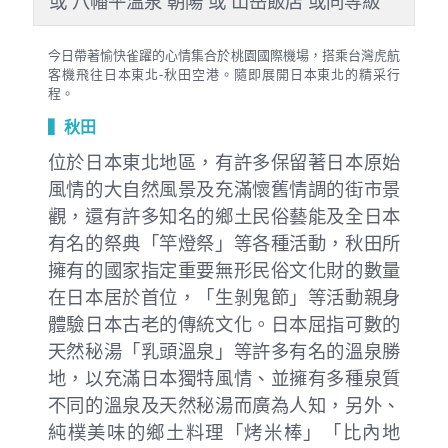
或 八幡平溫泉 朝陽 或 山岳飯店 或同等級
今日帶著愉快雀躍的心情集合於桃園國際機場，搭乘台灣虎航
客機飛往日本東北-秋田空港。隨即展開日本東北的精采行
程。
▍秋田
位於日本東北地區，有許多保留著日本原始
風情的大自然風景及充滿懷舊情調的街市景
觀，還有許多知名的鄉土民俗藝能及全日本
有名的祭典「竿燈祭」等各種活動，秋田所
擁有的國家指定重要無形民俗文化財的數量
在日本居於首位，「生剝鬼節」等活動親身
體驗日本古老的傳統文化。日本屈指可數的
天然秘湯「乳頭溫泉」等許多有名的溫泉勝
地，以充滿日本獨特風情、並擁有多種泉質
不同的溫泉及天然秘湯而廣為人知，另外、
純樸美味的鄉土料理「烤米棒」「比內地