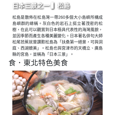
日本三景之一 ▍松島
松島是散佈在松島灣一帶260多個大小島嶼所構成
島嶼群的總稱。灰白色的岩石上挺立著茂密的松
樹，在此可以觀賞到日本極具代表性的海灣風貌，
並因季節而產生各種美麗變化。日本著名俳句大師
松尾芭蕉就曾讚歎松島為「扶桑第一絕景，可與洞
庭、西湖媲美」。松島也與宮津市的天橋立、廣島
縣的宮島，並稱為「日本三景」。
食．東北特色美食