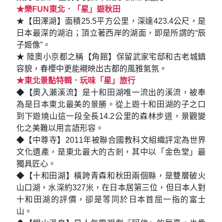
★樂FUN東北．「星」遊秋田
★【田澤湖】面積25.5平方公里，深達423.4公尺，是
日本最深的湖泊；頂立著西岸的湖面，即是所謂的“辰
子姬像”。
★ 陸奧小京都之稱【角館】保留武家宅邸和古老城鎮
容貌，春櫻中更能襯映出古都的風雅氣氛。
★東北景點特輯．玩味「星」旅行
◆【奧入瀨溪流】是十和田湖唯一流出的溪流，被奉
為是日本東北最美的景勝。從上遊十和田湖的子之口
到下遊燒山這一段全長14.2公里的森林步道，景觀變
化之美難以用言語形容。
◆【中尊寺】2011年被聯合國教科文組織評定為世界
文化遺產，是東北最大的古剎，其中以「金色堂」最
獨具匠心。
◆【十和田湖】橫跨青森和秋田兩個縣，是雙層破火
山口湖，水深約327米，在日本居第三位，但日本人對
十和田湖的評價，卻是等同於日本首屈一指的富士
山。