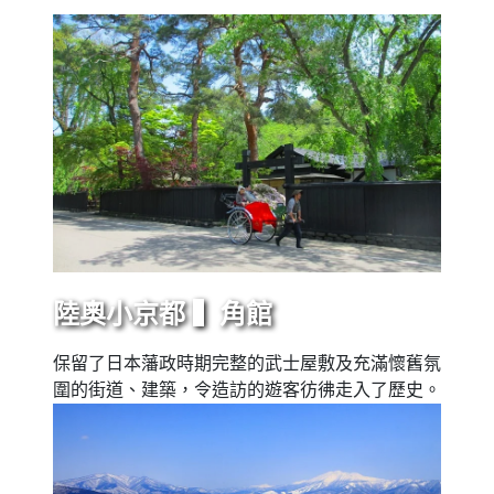
陸奧小京都 ▍角館
保留了日本藩政時期完整的武士屋敷及充滿懷舊氛
圍的街道、建築，令造訪的遊客彷彿走入了歷史。