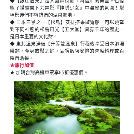
◆【銀山溫泉】是人氣電視劇『阿信』的舞臺。也像
極了描繪吉卜力電影『神隱少女』中湯屋的氛圍！堪
稱影迷們不容錯過的溫泉聖地。
◆ 日本三景之一【松島】安排搭乘遊覽船，可以眺望
到不同神態的松島風光【五大堂】具有千年的歷史，
是日本重要的文化財。
◆ 東北溫泉湯宿【升等雙溫泉】行程後享受日本泡湯
樂趣，全身放鬆之餘，品嚐飯店安排的會席料理或百
匯自助餐。
★旅行加值
★ 加購台灣高鐵車票享85折優惠價。