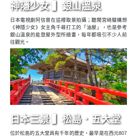
神隱少女 ▍銀山溫泉
日本電視劇阿信曾在這裡取景拍攝；聽聞宮崎駿構想
《神隱少女》女主角千尋打工的「油屋」，也是參考
銀山溫泉的能登屋外型所繪畫，每年都吸引不少人前
往觀光。
日本三景 ▍松島．五大堂
位於松島的五大堂具有千年的歷史，最早是在西元807