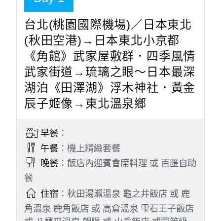
台北(桃園國際機場)／日本東北
(秋田空港)→日本東北小京都
《角館》武家屋敷群．四季風情
武家街道→琉璃之眼～日本最深
湖泊《田澤湖》浮木神社．黃金
辰子姬像→東北溫泉鄉
早餐
：
午餐
：機上精緻套餐
晚餐
：飯店內迎賓會席料理 或 百匯自助
餐
住宿
：秋田湯瀨溫泉 龜之井飯店 或 鹿
角溫泉 鹿角飯店 或 高倉溫泉 雫石王子飯店