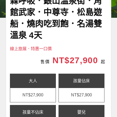
森呼吸．銀山溫泉街．角
館武家．中尊寺．松島遊
船．燒肉吃到飽．名湯雙
溫泉 4天
線上旅展．特惠一口價
NT$27,900
售價
起
大人
孩童佔床
NT$27,900
NT$27,900
孩童不佔床
嬰兒