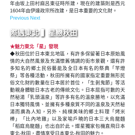
年由坂上田村麻呂東征時所建，現在的建築則是西元
1604年由伊達政宗所改建，是日本重要的文化財。
Previous
Next
Previous
Next
際遇東北 ▍星戀秋田
★魅力東北「星」發現
◆秋田位於日本東北地區，有許多保留著日本原始風
情的大自然風景及充滿懷舊情調的街市景觀，還有許
多知名的鄉土民俗藝能及全日本有名的祭典「竿燈
祭」等各種活動，秋田所擁有的國家指定重要無形民
俗文化財的數量在日本居於首位，「生剝鬼節」等活
動親身體驗日本古老的傳統文化。日本屈指可數的天
然秘湯「乳頭溫泉」等許多有名的溫泉勝地，以充滿
日本獨特風情、並擁有多種泉質不同的溫泉及天然秘
湯而廣為人知，另外、純樸美味的鄉土料理「烤米
棒」「比內地雞」以及家喻戶曉的日本三大烏龍麵
「稻庭烏龍麵」也出自於此。燦星獨家包機直飛日本
東北-秋田，盡情享受日本東北-秋田的魅力。