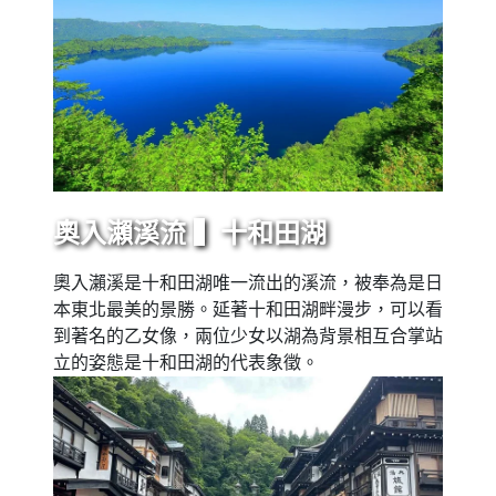
奧入瀨溪流 ▍十和田湖
奧入瀨溪是十和田湖唯一流出的溪流，被奉為是日
本東北最美的景勝。延著十和田湖畔漫步，可以看
到著名的乙女像，兩位少女以湖為背景相互合掌站
立的姿態是十和田湖的代表象徵。