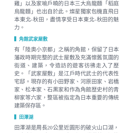
雞」以及家喻戶曉的日本三大烏龍麵「稻庭
烏龍麵」也出自於此。燦星獨家包機直飛日
本東北-秋田，盡情享受日本東北-秋田的魅
力。
▍角館武家屋敷
有「陸奧小京都」之稱的角館，保留了日本
藩政時期完整的武士屋敷及充滿懷舊氛圍的
街道、建築，令造訪的遊客彷彿走入了歷
史。「武家屋敷」是江戶時代武士的代表性
宅邸。現存的有小田野家、河原田家、岩橋
家、松本家、石黒家和作為角館歴史村的青
柳家等六家，整區被指定為日本重要的傳統
建築保存區。
▍田澤湖
田澤湖是周長20公里近圓形的破火山口湖，