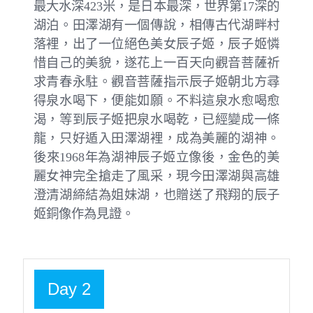
最大水深423米，是日本最深，世界第17深的
湖泊。田澤湖有一個傳說，相傳古代湖畔村
落裡，出了一位絕色美女辰子姬，辰子姬憐
惜自己的美貌，遂花上一百天向觀音菩薩祈
求青春永駐。觀音菩薩指示辰子姬朝北方尋
得泉水喝下，便能如願。不料這泉水愈喝愈
渴，等到辰子姬把泉水喝乾，已經變成一條
龍，只好遁入田澤湖裡，成為美麗的湖神。
後來1968年為湖神辰子姬立像後，金色的美
麗女神完全搶走了風采，現今田澤湖與高雄
澄清湖締結為姐妹湖，也贈送了飛翔的辰子
姬銅像作為見證。
Day 2