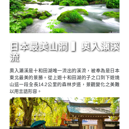
日本最美山澗 ▍奧入瀨溪
流
奧入瀨溪是十和田湖唯一流出的溪流，被奉為是日本
東北最美的景勝。從上遊十和田湖的子之口到下遊燒
山這一段全長14.2公里的森林步道，景觀變化之美難
以用言語形容。