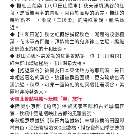
◆ 楓紅三段染【八甲田山纜車】秋天滿坑滿谷的紅
葉，是賞楓著名的景點，且由於高度的落差，楓紅的
時程點不一，形成「三段染」的特殊景觀，馳名遠
近。
◆【十和田湖】秋之紅楓好捕捉秋色，湖邊的茂密楓
葉、花木爭奇鬥豔，拜造物主的鬼斧神工之賜，編織
出錦綾玉緞般的十和田湖。
◆ 秋田追楓～最感動的紅葉景點第一位【玉川溫泉】
紅葉群山環繞秘境、玉川溫泉大橋。
◆【抱返溪谷】被譽為日本東北地方的耶馬溪，是日
本相當著名的溪谷。這裡被群巒圍繞，更有琉璃色清
溪流過，秋季，可見一面染紅的紅葉襯比著溪谷，美
麗地迎接著遊人。
★東北景點特輯～玩味「星」旅行
◆陸奧小京都【角館】保留武家宅邸和古老城鎮容
貌，秋楓中更能襯映出古都的風雅氣氛。
◆秋楓意境鐵道【秋田內陸鐵道】寧靜純樸的田園鄉
村景色，沿途會經過300座鐵橋，搭配窗外四季更迭的