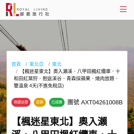
會員登入
國外旅遊
國內旅遊
首頁
東北亞
東北
【楓迷星東北】奧入瀨溪．八甲田楓紅纜車．十
客製服務
和田紅葉狩．抱返溪谷．青森採蘋果．燒肉放題．
雙溫泉 4天(不進免稅店)
旅遊資訊
團號 AXT04261008B
保證出發
促銷
已成團
關於御義
【楓迷星東北】奧入瀨
客服專線(02) 2515-1218