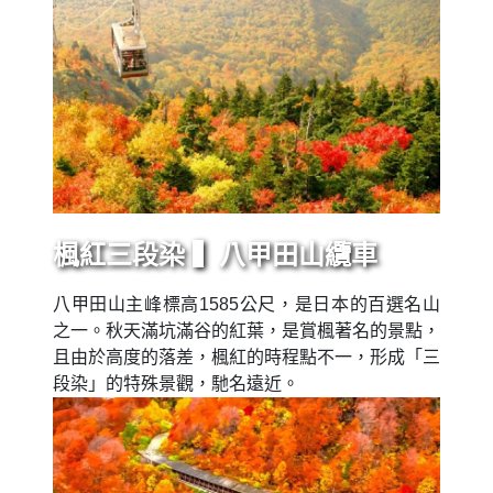
楓紅三段染 ▍八甲田山纜車
八甲田山主峰標高1585公尺，是日本的百選名山
之一。秋天滿坑滿谷的紅葉，是賞楓著名的景點，
且由於高度的落差，楓紅的時程點不一，形成「三
段染」的特殊景觀，馳名遠近。