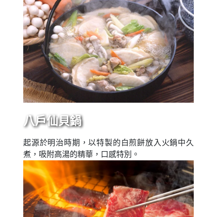
八戶仙貝鍋
起源於明治時期，以特製的白煎餅放入火鍋中久
煮，吸附高湯的精華，口感特別。