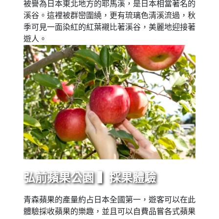
被譽為日本東北地方的耶馬溪，是日本相當著名的
溪谷。這裡被群巒圍繞，更有琉璃色清溪流過，秋
季可見一面染紅的紅葉襯比著溪谷，美麗地迎接著
遊人。
弘前蘋果公園 ▍採果體驗
青森蘋果的產量約占日本全國第一，遊客可以在此
體驗採收蘋果的樂趣，並且可以自費品嘗各式蘋果