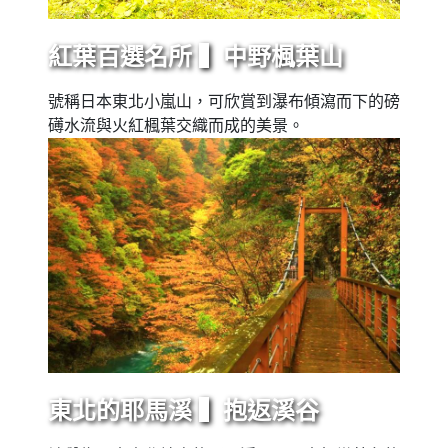
紅葉百選名所 ▍中野楓葉山
號稱日本東北小嵐山，可欣賞到瀑布傾瀉而下的磅
礡水流與火紅楓葉交織而成的美景。
東北的耶馬溪 ▍抱返溪谷