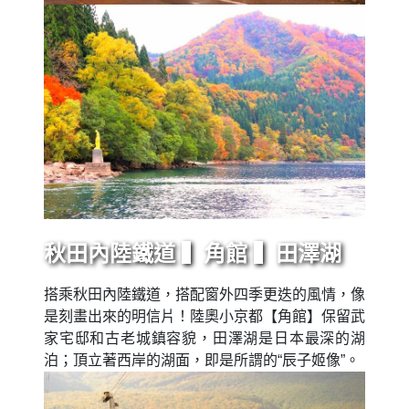
秋田內陸鐵道 ▍角館 ▍田澤湖
搭乘秋田內陸鐵道，搭配窗外四季更迭的風情，像
是刻畫出來的明信片！陸奧小京都【角館】保留武
家宅邸和古老城鎮容貌，田澤湖是日本最深的湖
泊；頂立著西岸的湖面，即是所謂的“辰子姬像”。