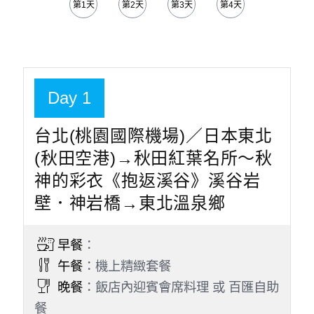
第1天
第2天
第3天
第4天
Day 1
台北(桃園國際機場)／日本東北
(秋田空港)→秋田紅葉名所～秋
神的彩衣《抱返溪谷》溪谷岩
壁．神岩橋→東北溫泉鄉
早餐
：
午餐
：機上精緻套餐
晚餐
：飯店內迎賓會席料理 或 百匯自助
餐