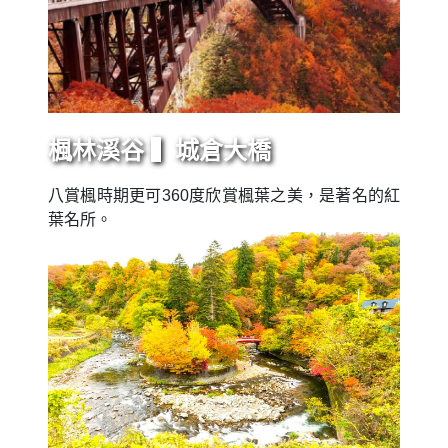
楓林溪谷 ▍城倉大橋
八賞楓時期更可360度欣賞楓葉之美，是著名的紅
葉名所。