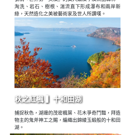
淘洗、岩石、樹根、湍流直下形成瀑布和兩岸新
綠，天然造化之美被藝術家及世人所讚嘆。
秋之紅楓 ▍十和田湖
捕捉秋色，湖邊的茂密楓葉、花木爭奇鬥豔，拜造
物主的鬼斧神工之賜，編織出錦綾玉緞般的十和田
湖。