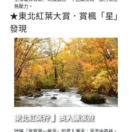
無壓力。
★東北紅葉大賞．賞楓「星」
發現
東北紅葉狩 ▍奧入瀨溪流
號稱『世界第一美溪』的奧入瀨溪；溪流由森林、