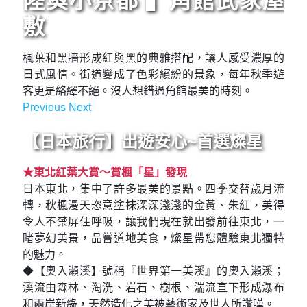
陸奧小京都 ▍角館武家屋
敷
楓葉和黑牆形成紅與黑的典雅搭配，讓人感受濃厚的
日式風情。街道變成了色彩繽紛的景象，每年秋季遊
客更是絡繹不絕。沒人想錯過角館最美的時刻。
Previous
Next
Previous
Next
【日本旅行】出遊安心~首選燦星
★東北紅葉大賞～賞楓「星」發現
日本東北，集中了許多最美的景點。四季交替歲月流
轉，秋楓漫天恣意塗抹深深淺淺的金黃、朱紅，美得
令人不禁屏住呼吸，讓我們現在就出發前往東北，一
睹夢幻美景，品嘗道地美食，燦星帶您體驗東北獨特
的魅力。
◆【奧入瀨溪】號稱『世界第一美溪』的奧入瀨溪；
溪流由森林、淘洗、岩石、樹根、湍流直下形成瀑布
和兩岸新綠，天然造化之美被藝術家及世人所讚嘆。