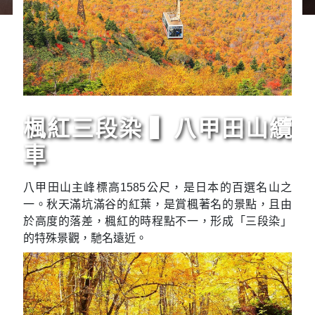
楓紅三段染 ▍八甲田山纜
車
八甲田山主峰標高1585公尺，是日本的百選名山之
一。秋天滿坑滿谷的紅葉，是賞楓著名的景點，且由
於高度的落差，楓紅的時程點不一，形成「三段染」
的特殊景觀，馳名遠近。