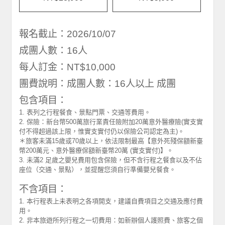
報名截止：2026/10/07
成團人數：16人
每人訂金：NT$10,000
團費說明：成團人數：16人以上 成團
包含項目：
1. 表列之行程餐食、景點門票、交通等費用。
2. 保險：新台幣500萬旅行業責任險附加20萬意外醫療險(實支實
付不得超過該上限，惟實支實付仍以保險公司認定為主)。
＊旅客未滿15歲或70歲以上，依法限制最高【意外死殘保額新臺
幣200萬元、意外醫療保額新臺幣20萬 (實支實付)】。
3. 未滿2 足歲之嬰兒費用包含保險，但不含行程之餐食以及不佔
座位（交通、景點），並提醒您須自行準備嬰兒餐食。
不含項目：
1. 本行程表上未表明之各項開支，建議自費項目之交通及應付費
用。
2. 非本旅遊所列行程之一切費用：如新辦個人護照費、旅客之個