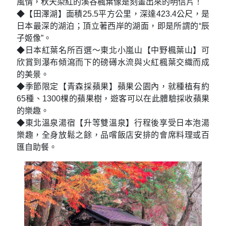
風情，秋天染紅的溪谷楓葉像是刻畫出來的明信片！
◆【田澤湖】面積25.5平方公里，深達423.4公尺，是
日本最深的湖泊；頂立著西岸的湖面，即是所謂的“辰
子姬像”。
◆日本紅葉名所百選～東北小嵐山【中野楓葉山】可
欣賞到瀑布傾瀉而下的磅礡水流與火紅楓葉交織而成
的美景。
◆季節限定【青森採蘋果】蘋果公園內，就種植有約
65種、1300棵的蘋果樹，遊客可以在此體驗採收蘋果
的樂趣。
◆東北溫泉湯宿【升等雙溫泉】行程後享受日本泡湯
樂趣，全身放鬆之餘，品嚐飯店安排的會席料理或百
匯自助餐。