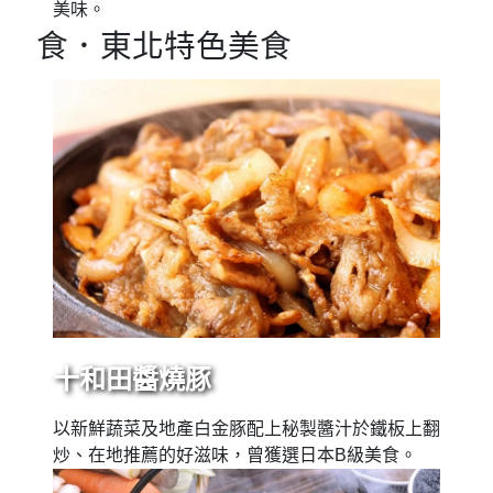
美味。
食．東北特色美食
十和田醬燒豚
以新鮮蔬菜及地產白金豚配上秘製醬汁於鐵板上翻
炒、在地推薦的好滋味，曾獲選日本B級美食。