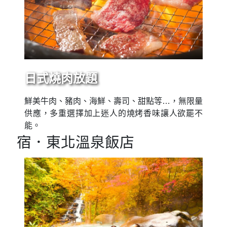
日式燒肉放題
鮮美牛肉、豬肉、海鮮、壽司、甜點等…，無限量
供應，多重選擇加上迷人的燒烤香味讓人欲罷不
能。
宿．東北溫泉飯店