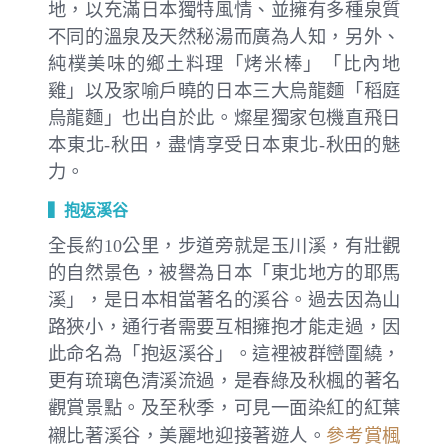
地，以充滿日本獨特風情、並擁有多種泉質
不同的溫泉及天然秘湯而廣為人知，另外、
純樸美味的鄉土料理「烤米棒」「比內地
雞」以及家喻戶曉的日本三大烏龍麵「稻庭
烏龍麵」也出自於此。燦星獨家包機直飛日
本東北-秋田，盡情享受日本東北-秋田的魅
力。
▍抱返溪谷
全長約10公里，步道旁就是玉川溪，有壯觀
的自然景色，被譽為日本「東北地方的耶馬
溪」，是日本相當著名的溪谷。過去因為山
路狹小，通行者需要互相擁抱才能走過，因
此命名為「抱返溪谷」。這裡被群巒圍繞，
更有琉璃色清溪流過，是春綠及秋楓的著名
觀賞景點。及至秋季，可見一面染紅的紅葉
參考賞楓
襯比著溪谷，美麗地迎接著遊人。