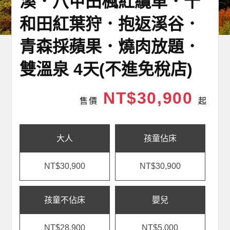
溪．八甲田楓紅纜車．十
和田紅葉狩．抱返溪谷．
青森採蘋果．燒肉放題．
雙溫泉 4天(不進免稅店)
NT$30,900
售價
起
大人
孩童佔床
NT$30,900
NT$30,900
孩童不佔床
嬰兒
NT$28,900
NT$5,000