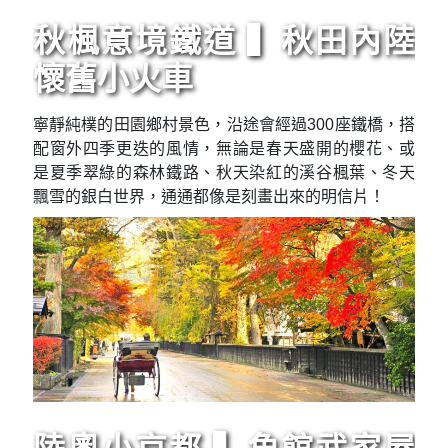
秋楓意境鐵道 ▍秋田內陸
懷舊小火車
寧靜純樸的田園鄉村景色，沿途會經過300座鐵橋，搭
配窗外四季更迭的風情，無論是春天盛開的櫻花、或
是夏季翠綠的森林鐵路、秋天染紅的溪谷楓葉、冬天
飄雪的銀白世界，通通都像是刻畫出來的明信片！