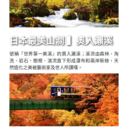
日本最美山澗 ▍奧入瀨溪
號稱『世界第一美溪』的奧入瀨溪；溪流由森林、淘
洗、岩石、樹根、湍流直下形成瀑布和兩岸新綠，天
然造化之美被藝術家及世人所讚嘆。