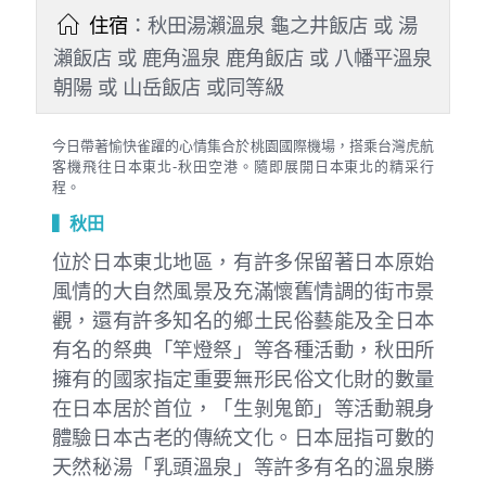
住宿
：秋田湯瀨溫泉 龜之井飯店 或 湯
瀨飯店 或 鹿角溫泉 鹿角飯店 或 八幡平溫泉
朝陽 或 山岳飯店 或同等級
今日帶著愉快雀躍的心情集合於桃園國際機場，搭乘台灣虎航
客機飛往日本東北-秋田空港。隨即展開日本東北的精采行
程。
▍秋田
位於日本東北地區，有許多保留著日本原始
風情的大自然風景及充滿懷舊情調的街市景
觀，還有許多知名的鄉土民俗藝能及全日本
有名的祭典「竿燈祭」等各種活動，秋田所
擁有的國家指定重要無形民俗文化財的數量
在日本居於首位，「生剝鬼節」等活動親身
體驗日本古老的傳統文化。日本屈指可數的
天然秘湯「乳頭溫泉」等許多有名的溫泉勝