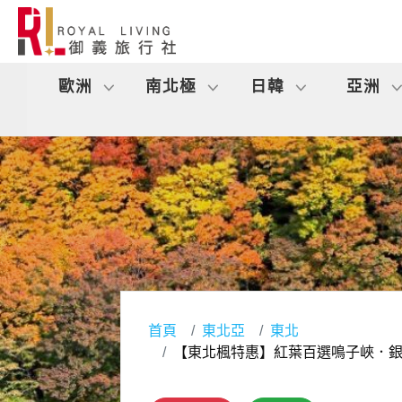
歐洲
南北極
日韓
亞洲
首頁
東北亞
東北
【東北楓特惠】紅葉百選鳴子峽．銀