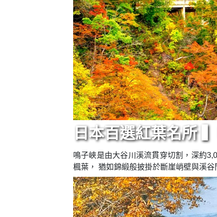
日本百選紅葉名所 
鳴子峽是由大谷川溪流貫穿切割，深約3,
楓葉， 猶如錦緞般披掛於斷崖峭壁與溪