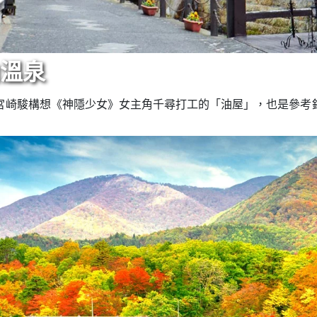
山溫泉
宮崎駿構想《神隱少女》女主角千尋打工的「油屋」，也是參考