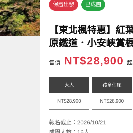
保證出發
已成團
【東北楓特惠】紅
原鐵道．小安峽賞楓
NT$28,900
售價
起
大人
孩童佔床
NT$28,900
NT$28,900
報名截止：2026/10/21
成團人數：16人