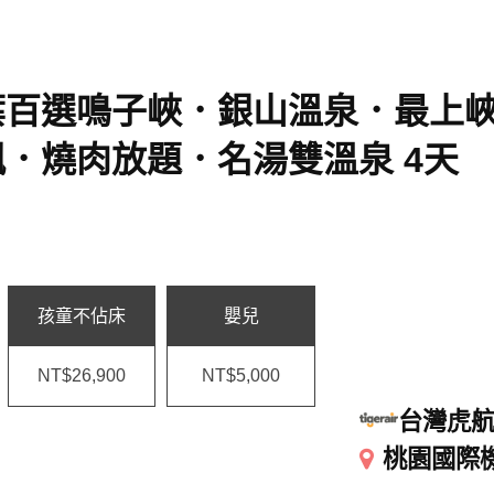
葉百選鳴子峽．銀山溫泉．最上
．燒肉放題．名湯雙溫泉 4天
孩童不佔床
嬰兒
NT$26,900
NT$5,000
台灣虎
桃園國際