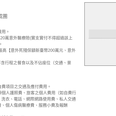
成團
費用。
加20萬意外醫療險(實支實付不得超過該上
。
最高【意外死殘保額新臺幣200萬元、意外
但不含行程之餐食以及不佔座位（交通、景
議自費項目之交通及應付費用。
新辦個人護照費、旅客之個人費用（如自費行
、洗衣、電話、網際網路使用費、私人交通
費、個人傷病醫療費、服務小費及報酬