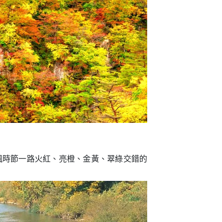
賞楓時節一路火紅、亮橙、金黃、翠綠交錯的