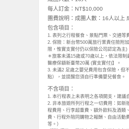
每人訂金：NT$10,000
團費說明：成團人數：16人以上 
包含項目：
1. 表列之行程餐食、景點門票、交通等
2. 保險：新台幣500萬旅行業責任險附
限，惟實支實付仍以保險公司認定為主)
＊旅客未滿15歲或70歲以上，依法限制
醫療保額新臺幣20萬 (實支實付)】。
3. 未滿2 足歲之嬰兒費用包含保險，
點），並提醒您須自行準備嬰兒餐食。
不含項目：
1. 本行程表上未表明之各項開支，建
2. 非本旅遊所列行程之一切費用：如
程費用、行李超重費、額外飲料及酒類
費、行程外陪同購物之報酬、自由活動
等。）