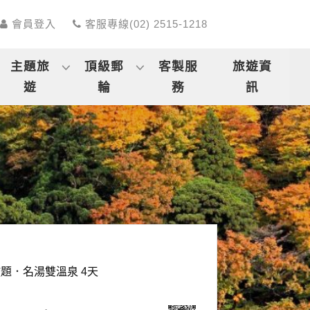
會員登入
客服專線(02) 2515-1218
主題旅
頂級郵
客製服
旅遊資
遊
輪
務
訊
題．名湯雙溫泉 4天