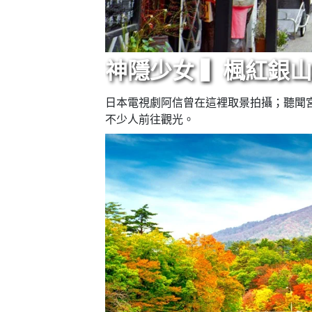
神隱少女 ▍楓紅銀
日本電視劇阿信曾在這裡取景拍攝；聽聞
不少人前往觀光。