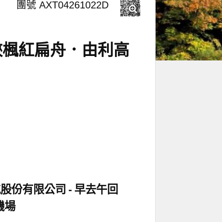
團號 AXT04261022D
峽楓紅扁舟．由利高
航股份有限公司
早去午回
機場