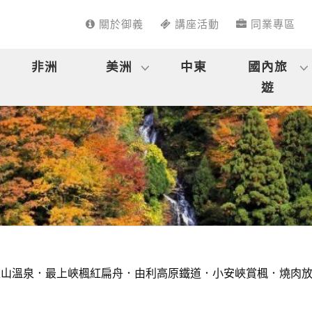
關於御義
講座活動
同業專區
非洲
美洲
中東
國內旅
遊
山溫泉．最上峽楓紅扁舟．由利高原鐵道．小安峽賞楓．燒肉放