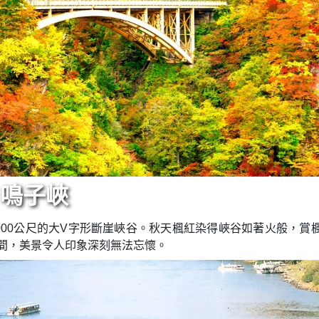
▍鳴子峽
000公尺的大V字形斷崖峽谷。秋天楓紅染得峽谷如著火般，
谷間，美景令人印象深刻無法忘懷。