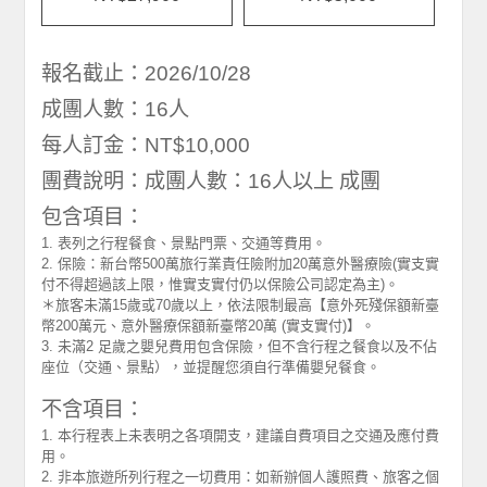
報名截止：2026/10/28
成團人數：16人
每人訂金：NT$10,000
團費說明：成團人數：16人以上 成團
包含項目：
1. 表列之行程餐食、景點門票、交通等費用。
2. 保險：新台幣500萬旅行業責任險附加20萬意外醫療險(實支實
付不得超過該上限，惟實支實付仍以保險公司認定為主)。
＊旅客未滿15歲或70歲以上，依法限制最高【意外死殘保額新臺
幣200萬元、意外醫療保額新臺幣20萬 (實支實付)】。
3. 未滿2 足歲之嬰兒費用包含保險，但不含行程之餐食以及不佔
座位（交通、景點），並提醒您須自行準備嬰兒餐食。
不含項目：
1. 本行程表上未表明之各項開支，建議自費項目之交通及應付費
用。
2. 非本旅遊所列行程之一切費用：如新辦個人護照費、旅客之個