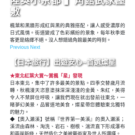
陸奧小京都 ▍角館武家屋
敷
楓葉和黑牆形成紅與黑的典雅搭配，讓人感受濃厚的
日式風情。街道變成了色彩繽紛的景象，每年秋季遊
客更是絡繹不絕。沒人想錯過角館最美的時刻。
Previous
Next
Previous
Next
【日本旅行】出遊安心~首選燦星
★東北紅葉大賞～賞楓「星」發現
日本東北，集中了許多最美的景點。四季交替歲月流
轉，秋楓漫天恣意塗抹深深淺淺的金黃、朱紅，美得
令人不禁屏住呼吸，讓我們現在就出發前往東北，一
睹夢幻美景，品嘗道地美食，燦星帶您體驗東北獨特
的魅力。
◆【奧入瀨溪】號稱『世界第一美溪』的奧入瀨溪；
溪流由森林、淘洗、岩石、樹根、湍流直下形成瀑布
和兩岸新綠，天然造化之美被藝術家及世人所讚嘆。