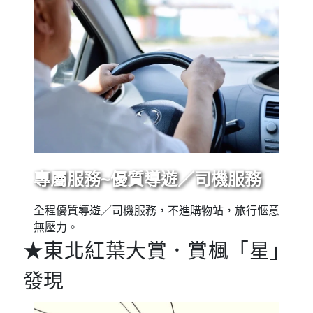
專屬服務~優質導遊／司機服務
全程優質導遊／司機服務，不進購物站，旅行愜意
無壓力。
★東北紅葉大賞．賞楓「星」
發現