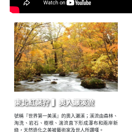
東北紅葉狩 ▍奧入瀨溪流
號稱『世界第一美溪』的奧入瀨溪；溪流由森林、
淘洗、岩石、樹根、湍流直下形成瀑布和兩岸新
綠，天然造化之美被藝術家及世人所讚嘆。