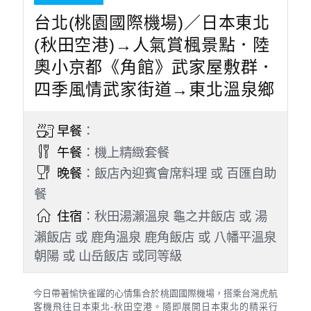
台北(桃園國際機場)／日本東北
(秋田空港)→人氣賞楓景點．陸
奧小京都《角館》武家屋敷群．
四季風情武家街道→東北溫泉鄉
早餐
：
午餐
：機上精緻套餐
晚餐
：飯店內迎賓會席料理 或 百匯自助
餐
住宿
：秋田湯瀨溫泉 龜之井飯店 或 湯
瀨飯店 或 鹿角溫泉 鹿角飯店 或 八幡平溫泉
朝陽 或 山岳飯店 或同等級
今日帶著愉快雀躍的心情集合於桃園國際機場，搭乘台灣虎航
客機飛往日本東北-秋田空港。隨即展開日本東北的精采行