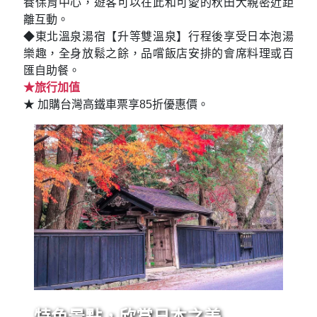
養保育中心，遊客可以在此和可愛的秋田犬親密近距
離互動。
◆東北溫泉湯宿【升等雙溫泉】行程後享受日本泡湯
樂趣，全身放鬆之餘，品嚐飯店安排的會席料理或百
匯自助餐。
★旅行加值
★ 加購台灣高鐵車票享85折優惠價。
特色景點，欣賞日本之美