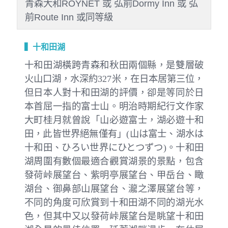
青森大和ROYNET 或 弘前Dormy Inn 或 弘
前Route Inn 或同等級
▍十和田湖
十和田湖橫跨青森和秋田兩個縣，是雙層破
火山口湖，水深約327米，在日本居第三位，
但日本人對十和田湖的評價，卻是等同於日
本首屈一指的富士山。明治時期紀行文作家
大町桂月就曾說「山必遊富士，湖必遊十和
田，此皆世界絕無僅有」(山は富士、湖水は
十和田、ひろい世界にひとつずつ)。十和田
湖周圍有數個最適合觀賞湖景的景點，包含
發荷峠展望台、紫明亭展望台、甲岳台、瞰
湖台、御鼻部山展望台、瀧之澤展望台等，
不同的角度可欣賞到十和田湖不同的湖光水
色，但其中又以發荷峠展望台是眺望十和田