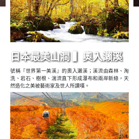
日本最美山澗 ▍奧入瀨溪
號稱『世界第一美溪』的奧入瀨溪；溪流由森林、淘
洗、岩石、樹根、湍流直下形成瀑布和兩岸新綠，天
然造化之美被藝術家及世人所讚嘆。