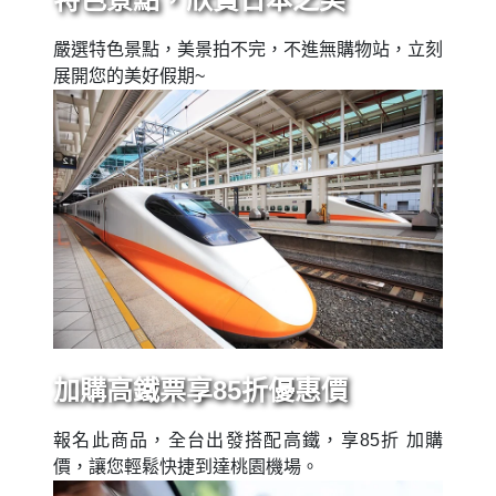
嚴選特色景點，美景拍不完，不進無購物站，立刻
展開您的美好假期~
加購高鐵票享85折優惠價
報名此商品，全台出發搭配高鐵，享85折 加購
價，讓您輕鬆快捷到達桃園機場。