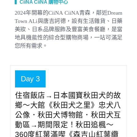
▍CiiNA CiiNA 購物中心
2024年開幕的CiiNA CiiNA青森，鄰近Dream
Town ALi與唐吉訶德，設有生活雜貨、日藥
美妝、日系品牌服飾及豐富美食餐廳，是當
地具機能性的綜合型購物商場，一站可滿足
您所有需求。
Day 3
住宿飯店→日本國寶秋田犬的故
鄉～大館《秋田犬之里》忠犬八
公像．秋田犬博物館．秋田犬互
動區→期間限定！秋田追楓～
360度紅葉滿喫《森吉山紅葉纜