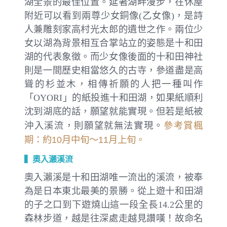
湖全景的最佳位置。延著湖畔漫步，在休屋
附近可以看到兩尊少女銅像(乙女像)，是詩
人兼雕刻家高村光太郎的遺世之作。兩位少
女以湖為背景相互合掌站立的姿態是十和田
湖的代表象徵。而少女像後面的十和田神社
則是一間歷史相當悠久的古寺，參道盡是高
聳的杉並木，相傳祈願的人把一種叫作
「OYORI」的紙投進十和田湖，如果紙順利
沈到湖底的話，願望就能實現。但若是紙被
參考賞楓
沖入溪流，則願望就無法實現。
期：約10月中旬～11月上旬。
▍奧入瀨溪流
奧入瀨溪是十和田湖唯一流出的溪流，被奉
為是日本東北最美的景勝。從上遊十和田湖
的子之口到下遊燒山這一段全長14.2公里的
森林步道，越是往深處走越見讚嘆！故命名