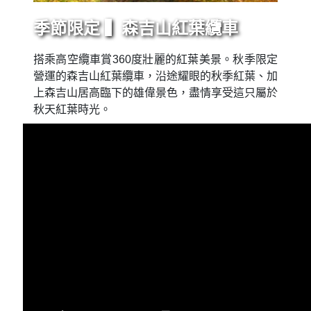
季節限定 ▍森吉山紅葉纜車
搭乘高空纜車賞360度壯麗的紅葉美景。秋季限定
營運的森吉山紅葉纜車，沿途耀眼的秋季紅葉、加
上森吉山居高臨下的雄偉景色，盡情享受這只屬於
秋天紅葉時光。