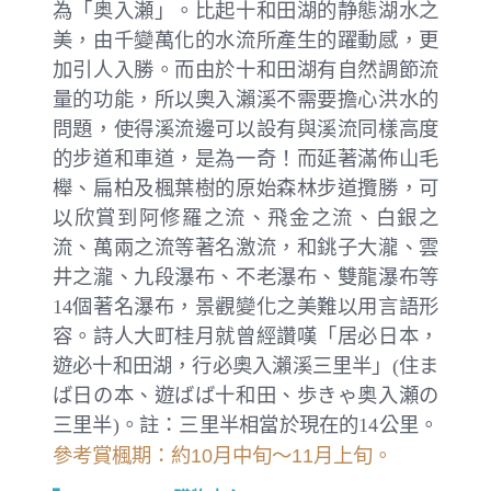
為「奥入瀬」。比起十和田湖的静態湖水之
美，由千變萬化的水流所產生的躍動感，更
加引人入勝。而由於十和田湖有自然調節流
量的功能，所以奧入瀨溪不需要擔心洪水的
問題，使得溪流邊可以設有與溪流同樣高度
的步道和車道，是為一奇！而延著滿佈山毛
櫸、扁柏及楓葉樹的原始森林步道攬勝，可
以欣賞到阿修羅之流、飛金之流、白銀之
流、萬兩之流等著名激流，和銚子大瀧、雲
井之瀧、九段瀑布、不老瀑布、雙龍瀑布等
14個著名瀑布，景觀變化之美難以用言語形
容。詩人大町桂月就曾經讚嘆「居必日本，
遊必十和田湖，行必奧入瀨溪三里半」(住ま
ば日の本、遊ばば十和田、歩きゃ奥入瀬の
三里半)。註：三里半相當於現在的14公里。
參考賞楓期：約10月中旬～11月上旬。