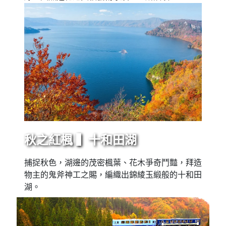
秋之紅楓 ▍十和田湖
捕捉秋色，湖邊的茂密楓葉、花木爭奇鬥豔，拜造
物主的鬼斧神工之賜，編織出錦綾玉緞般的十和田
湖。