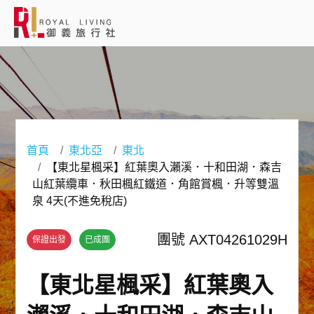
會員登入
國外旅遊
國內旅遊
首頁
東北亞
東北
【東北星楓采】紅葉奧入瀨溪．十和田湖．森吉
客製服務
山紅葉纜車．秋田楓紅鐵道．角館賞楓．升等雙溫
泉 4天(不進免稅店)
旅遊資訊
團號 AXT04261029H
保證出發
已成團
關於御義
【東北星楓采】紅葉奧入
客服專線(02) 2515-1218