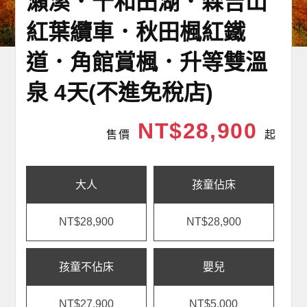
瀨溪．十和田湖．森吉山
紅葉纜車．秋田楓紅鐵
道．角館賞楓．升等雙溫
泉 4天(不進免稅店)
NT$28,900
售價
起
大人
孩童佔床
NT$28,900
NT$28,900
孩童不佔床
嬰兒
NT$27,900
NT$5,000