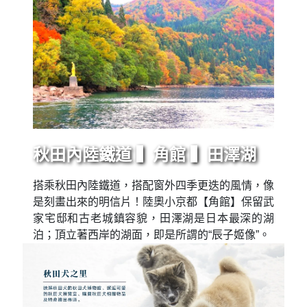
秋田內陸鐵道 ▍角館 ▍田澤湖
搭乘秋田內陸鐵道，搭配窗外四季更迭的風情，像
是刻畫出來的明信片！陸奧小京都【角館】保留武
家宅邸和古老城鎮容貌，田澤湖是日本最深的湖
泊；頂立著西岸的湖面，即是所謂的“辰子姬像”。