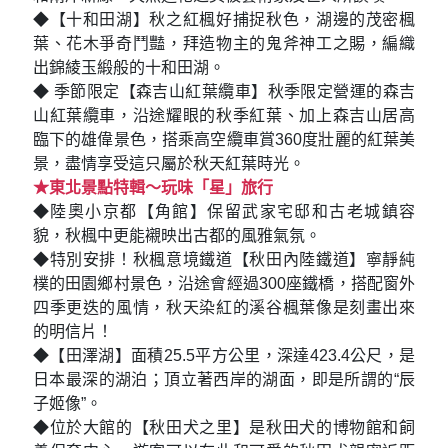
◆【十和田湖】秋之紅楓好捕捉秋色，湖邊的茂密楓
葉、花木爭奇鬥豔，拜造物主的鬼斧神工之賜，編織
出錦綾玉緞般的十和田湖。
◆ 季節限定【森吉山紅葉纜車】秋季限定營運的森吉
山紅葉纜車，沿途耀眼的秋季紅葉、加上森吉山居高
臨下的雄偉景色，搭乘高空纜車賞360度壯麗的紅葉美
景，盡情享受這只屬於秋天紅葉時光。
★東北景點特輯～玩味「星」旅行
◆陸奧小京都【角館】保留武家宅邸和古老城鎮容
貌，秋楓中更能襯映出古都的風雅氣氛。
◆特別安排！秋楓意境鐵道【秋田內陸鐵道】寧靜純
樸的田園鄉村景色，沿途會經過300座鐵橋，搭配窗外
四季更迭的風情，秋天染紅的溪谷楓葉像是刻畫出來
的明信片！
◆【田澤湖】面積25.5平方公里，深達423.4公尺，是
日本最深的湖泊；頂立著西岸的湖面，即是所謂的“辰
子姬像”。
◆位於大館的【秋田犬之里】是秋田犬的博物館和飼