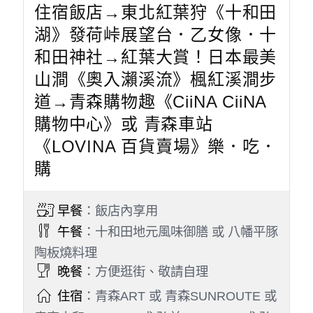
住宿飯店→東北紅葉狩《十和田
湖》發荷峠展望台．乙女像．十
和田神社→紅葉大賞！日本最美
山澗《奧入瀨溪流》楓紅溪澗步
道→青森購物趣《CiiNA CiiNA
購物中心》或 青森車站
《LOVINA 百貨賣場》樂．吃．
購
早餐
：飯店內享用
午餐
：十和田地元風味御膳 或 八幡平豚
陶板燒料理
晚餐
：方便逛街、敬請自理
住宿
：青森ART 或 青森SUNROUTE 或