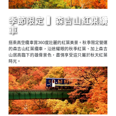
季節限定 ▍森吉山紅葉纜
車
搭乘高空纜車賞360度壯麗的紅葉美景。秋季限定營運
的森吉山紅葉纜車，沿途耀眼的秋季紅葉、加上森吉
山居高臨下的雄偉景色，盡情享受這只屬於秋天紅葉
時光。