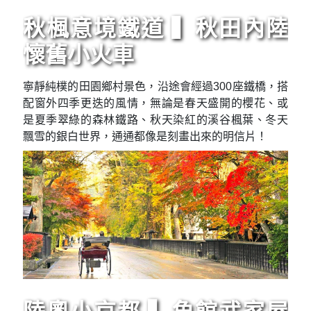
秋楓意境鐵道 ▍秋田內陸
懷舊小火車
寧靜純樸的田園鄉村景色，沿途會經過300座鐵橋，搭
配窗外四季更迭的風情，無論是春天盛開的櫻花、或
是夏季翠綠的森林鐵路、秋天染紅的溪谷楓葉、冬天
飄雪的銀白世界，通通都像是刻畫出來的明信片！