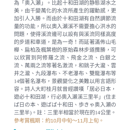
為「奥入瀬」。比起十和田湖的静態湖水之
美，由千變萬化的水流所產生的躍動感，更
加引人入勝。而由於十和田湖有自然調節流
量的功能，所以奧入瀨溪不需要擔心洪水的
問題，使得溪流邊可以設有與溪流同樣高度
的步道和車道，是為一奇！而延著滿佈山毛
櫸、扁柏及楓葉樹的原始森林步道攬勝，可
以欣賞到阿修羅之流、飛金之流、白銀之
流、萬兩之流等著名激流，和銚子大瀧、雲
井之瀧、九段瀑布、不老瀑布、雙龍瀑布等
14個著名瀑布，景觀變化之美難以用言語形
容。詩人大町桂月就曾經讚嘆「居必日本，
遊必十和田湖，行必奧入瀨溪三里半」(住ま
ば日の本、遊ばば十和田、歩きゃ奥入瀬の
三里半)。註：三里半相當於現在的14公里。
參考賞楓期：約10月中旬～11月上旬。