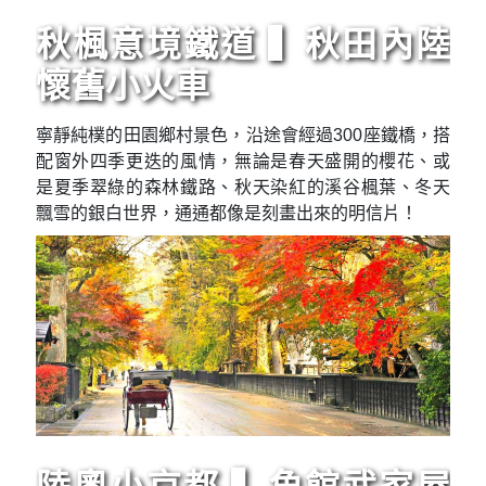
秋楓意境鐵道 ▍秋田內陸
懷舊小火車
寧靜純樸的田園鄉村景色，沿途會經過300座鐵橋，搭
配窗外四季更迭的風情，無論是春天盛開的櫻花、或
是夏季翠綠的森林鐵路、秋天染紅的溪谷楓葉、冬天
飄雪的銀白世界，通通都像是刻畫出來的明信片！