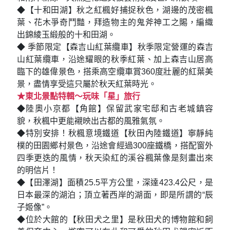
◆【十和田湖】秋之紅楓好捕捉秋色，湖邊的茂密楓
葉、花木爭奇鬥豔，拜造物主的鬼斧神工之賜，編織
出錦綾玉緞般的十和田湖。
◆ 季節限定【森吉山紅葉纜車】秋季限定營運的森吉
山紅葉纜車，沿途耀眼的秋季紅葉、加上森吉山居高
臨下的雄偉景色，搭乘高空纜車賞360度壯麗的紅葉美
景，盡情享受這只屬於秋天紅葉時光。
★東北景點特輯～玩味「星」旅行
◆陸奧小京都【角館】保留武家宅邸和古老城鎮容
貌，秋楓中更能襯映出古都的風雅氣氛。
◆特別安排！秋楓意境鐵道【秋田內陸鐵道】寧靜純
樸的田園鄉村景色，沿途會經過300座鐵橋，搭配窗外
四季更迭的風情，秋天染紅的溪谷楓葉像是刻畫出來
的明信片！
◆【田澤湖】面積25.5平方公里，深達423.4公尺，是
日本最深的湖泊；頂立著西岸的湖面，即是所謂的“辰
子姬像”。
◆位於大館的【秋田犬之里】是秋田犬的博物館和飼