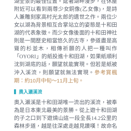
湖全景的最佳位置。延著湖畔漫步，在休屋
附近可以看到兩尊少女銅像(乙女像)，是詩
人兼雕刻家高村光太郎的遺世之作。兩位少
女以湖為背景相互合掌站立的姿態是十和田
湖的代表象徵。而少女像後面的十和田神社
則是一間歷史相當悠久的古寺，參道盡是高
聳的杉並木，相傳祈願的人把一種叫作
「OYORI」的紙投進十和田湖，如果紙順利
沈到湖底的話，願望就能實現。但若是紙被
參考賞楓
沖入溪流，則願望就無法實現。
期：約10月中旬～11月上旬。
▍奧入瀨溪流
奧入瀨溪是十和田湖唯一流出的溪流，被奉
為是日本東北最美的景勝。從上遊十和田湖
的子之口到下遊燒山這一段全長14.2公里的
森林步道，越是往深處走越見讚嘆！故命名