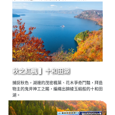
秋之紅楓 ▍十和田湖
捕捉秋色，湖邊的茂密楓葉、花木爭奇鬥豔，拜造
物主的鬼斧神工之賜，編織出錦綾玉緞般的十和田
湖。