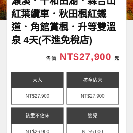
瀨溪．十和田湖．森吉山
紅葉纜車．秋田楓紅鐵
道．角館賞楓．升等雙溫
泉 4天(不進免稅店)
NT$27,900
售價
起
大人
孩童佔床
NT$27,900
NT$27,900
孩童不佔床
嬰兒
NT$26,900
NT$5,000