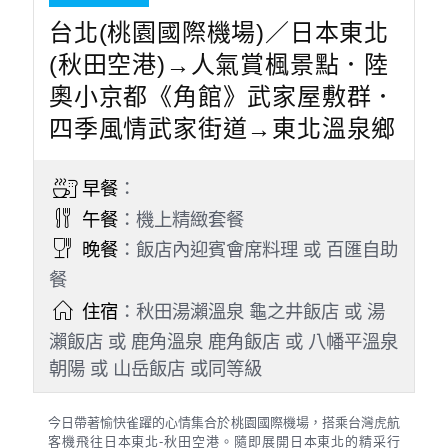
台北(桃園國際機場)／日本東北
(秋田空港)→人氣賞楓景點．陸
奧小京都《角館》武家屋敷群．
四季風情武家街道→東北溫泉鄉
早餐
：
午餐
：機上精緻套餐
晚餐
：飯店內迎賓會席料理 或 百匯自助
餐
住宿
：秋田湯瀨溫泉 龜之井飯店 或 湯
瀨飯店 或 鹿角溫泉 鹿角飯店 或 八幡平溫泉
朝陽 或 山岳飯店 或同等級
今日帶著愉快雀躍的心情集合於桃園國際機場，搭乘台灣虎航
客機飛往日本東北-秋田空港。隨即展開日本東北的精采行