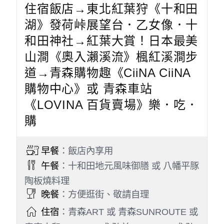
住宿飯店→東北紅葉狩《十和田
湖》發荷峠展望台．乙女像．十
和田神社→紅葉大賞！日本最美
山澗《奧入瀨溪流》楓紅溪澗步
道→青森購物趣《CiiNA CiiNA
購物中心》或 青森車站
《LOVINA 百貨賣場》樂．吃．
購
早餐
：飯店內享用
午餐
：十和田地元風味御膳 或 八幡平豚
陶板燒料理
晚餐
：方便逛街、敬請自理
住宿
：青森ART 或 青森SUNROUTE 或