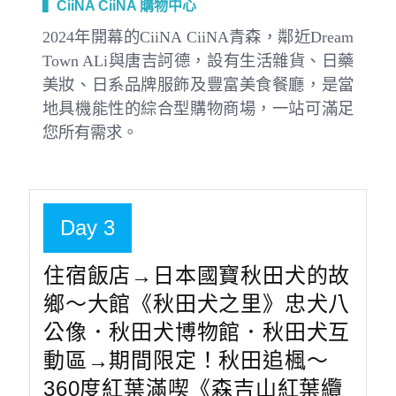
▍CiiNA CiiNA 購物中心
2024年開幕的CiiNA CiiNA青森，鄰近Dream
Town ALi與唐吉訶德，設有生活雜貨、日藥
美妝、日系品牌服飾及豐富美食餐廳，是當
地具機能性的綜合型購物商場，一站可滿足
您所有需求。
Day 3
住宿飯店→日本國寶秋田犬的故
鄉～大館《秋田犬之里》忠犬八
公像．秋田犬博物館．秋田犬互
動區→期間限定！秋田追楓～
360度紅葉滿喫《森吉山紅葉纜