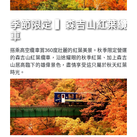
季節限定 ▍森吉山紅葉纜
車
搭乘高空纜車賞360度壯麗的紅葉美景。秋季限定營運
的森吉山紅葉纜車，沿途耀眼的秋季紅葉、加上森吉
山居高臨下的雄偉景色，盡情享受這只屬於秋天紅葉
時光。