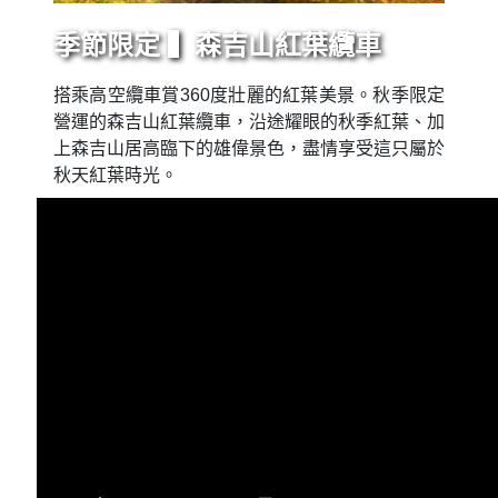
季節限定 ▍森吉山紅葉纜車
搭乘高空纜車賞360度壯麗的紅葉美景。秋季限定
營運的森吉山紅葉纜車，沿途耀眼的秋季紅葉、加
上森吉山居高臨下的雄偉景色，盡情享受這只屬於
秋天紅葉時光。