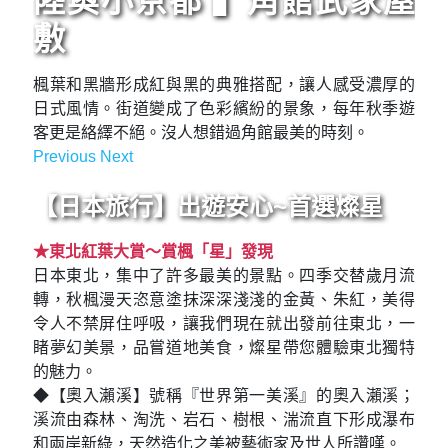
陸奧小京都 ▍角館武家屋
敷
楓葉和黑牆形成紅與黑的典雅搭配，讓人感受濃厚的
日式風情。街道變成了色彩繽紛的景象，每年秋季遊
客更是絡繹不絕。沒人想錯過角館最美的時刻。
Previous
Next
Previous
Next
【日本旅行】出遊安心~首選燦星
★東北紅葉大賞～賞楓「星」發現
日本東北，集中了許多最美的景點。四季交替歲月流
轉，秋楓漫天恣意塗抹深深淺淺的金黃、朱紅，美得
令人不禁屏住呼吸，讓我們現在就出發前往東北，一
睹夢幻美景，品嘗道地美食，燦星帶您體驗東北獨特
的魅力。
◆【奧入瀨溪】號稱『世界第一美溪』的奧入瀨溪；
溪流由森林、淘洗、岩石、樹根、湍流直下形成瀑布
和兩岸新綠，天然造化之美被藝術家及世人所讚嘆。