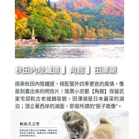
秋田內陸鐵道 ▍角館 ▍田澤湖
搭乘秋田內陸鐵道，搭配窗外四季更迭的風情，像
是刻畫出來的明信片！陸奧小京都【角館】保留武
家宅邸和古老城鎮容貌，田澤湖是日本最深的湖
泊；頂立著西岸的湖面，即是所謂的“辰子姬像”。