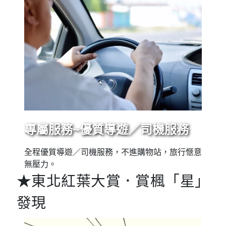
專屬服務~優質導遊／司機服務
全程優質導遊／司機服務，不進購物站，旅行愜意
無壓力。
★東北紅葉大賞．賞楓「星」
發現