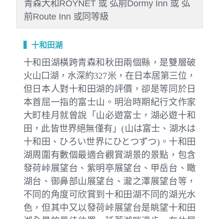
青森大和ROYNET 或 弘前Dormy Inn 或 弘
前Route Inn 或同等級
▍十和田湖
十和田湖橫跨青森和秋田兩個縣，是雙層破
火山口湖，水深約327米，在日本居第三位，
但日本人對十和田湖的評價，卻是等同於日
本首屈一指的富士山。明治時期紀行文作家
大町桂月就曾說「山必遊富士，湖必遊十和
田，此皆世界絕無僅有」(山は富士、湖水は
十和田、ひろい世界にひとつずつ)。十和田
湖周圍有數個最適合觀賞湖景的景點，包含
發荷峠展望台、紫明亭展望台、甲岳台、瞰
湖台、御鼻部山展望台、瀧之澤展望台等，
不同的角度可欣賞到十和田湖不同的湖光水
色，但其中又以發荷峠展望台是眺望十和田