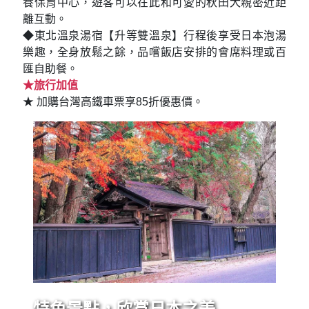
養保育中心，遊客可以在此和可愛的秋田犬親密近距
離互動。
◆東北溫泉湯宿【升等雙溫泉】行程後享受日本泡湯
樂趣，全身放鬆之餘，品嚐飯店安排的會席料理或百
匯自助餐。
★旅行加值
★ 加購台灣高鐵車票享85折優惠價。
特色景點，欣賞日本之美