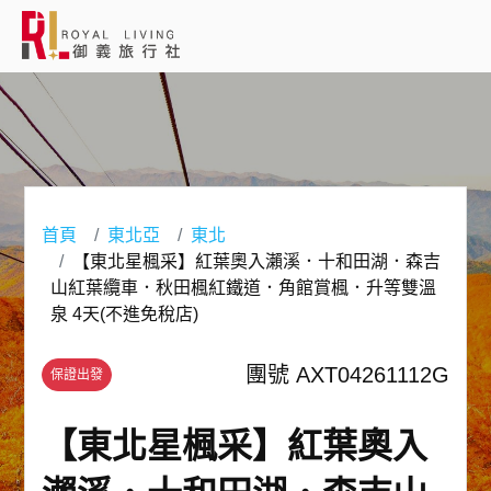
會員登入
國外旅遊
國內旅遊
首頁
東北亞
東北
【東北星楓采】紅葉奧入瀨溪．十和田湖．森吉
客製服務
山紅葉纜車．秋田楓紅鐵道．角館賞楓．升等雙溫
泉 4天(不進免稅店)
旅遊資訊
團號 AXT04261112G
保證出發
關於御義
【東北星楓采】紅葉奧入
客服專線(02) 2515-1218