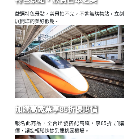
嚴選特色景點，美景拍不完，不進無購物站，立刻
展開您的美好假期~
加購高鐵票享85折優惠價
報名此商品，全台出發搭配高鐵，享85折 加購
價，讓您輕鬆快捷到達桃園機場。