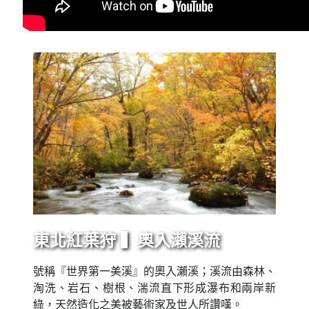
東北紅葉狩 ▍奧入瀨溪流
號稱『世界第一美溪』的奧入瀨溪；溪流由森林、
淘洗、岩石、樹根、湍流直下形成瀑布和兩岸新
綠，天然造化之美被藝術家及世人所讚嘆。