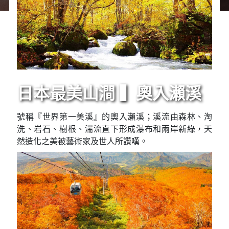
日本最美山澗 ▍奧入瀨溪
號稱『世界第一美溪』的奧入瀨溪；溪流由森林、淘
洗、岩石、樹根、湍流直下形成瀑布和兩岸新綠，天
然造化之美被藝術家及世人所讚嘆。