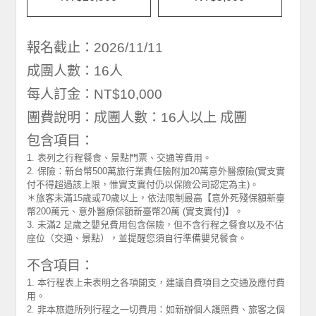
報名截止：2026/11/11
成團人數：16人
每人訂金：NT$10,000
團費說明：成團人數：16人以上 成團
包含項目：
1. 表列之行程餐食、景點門票、交通等費用。
2. 保險：新台幣500萬旅行業責任險附加20萬意外醫療險(實支實
付不得超過該上限，惟實支實付仍以保險公司認定為主)。
＊旅客未滿15歲或70歲以上，依法限制最高【意外死殘保額新臺
幣200萬元、意外醫療保額新臺幣20萬 (實支實付)】。
3. 未滿2 足歲之嬰兒費用包含保險，但不含行程之餐食以及不佔
座位（交通、景點），並提醒您須自行準備嬰兒餐食。
不含項目：
1. 本行程表上未表明之各項開支，建議自費項目之交通及應付費
用。
2. 非本旅遊所列行程之一切費用：如新辦個人護照費、旅客之個