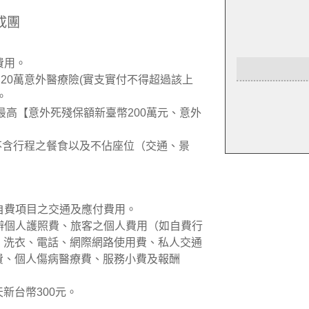
成團
費用。
加20萬意外醫療險(實支實付不得超過該上
。
最高【意外死殘保額新臺幣200萬元、意外
但不含行程之餐食以及不佔座位（交通、景
議自費項目之交通及應付費用。
新辦個人護照費、旅客之個人費用（如自費行
、洗衣、電話、網際網路使用費、私人交通
費、個人傷病醫療費、服務小費及報酬
新台幣300元。