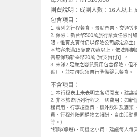
團費說明：成團人數：16人以上 
包含項目：
1. 表列之行程餐食、景點門票、交通等
2. 保險：新台幣500萬旅行業責任險附
限，惟實支實付仍以保險公司認定為主)
＊旅客未滿15歲或70歲以上，依法限制
醫療保額新臺幣20萬 (實支實付)】。
3. 未滿2 足歲之嬰兒費用包含保險，
點），並提醒您須自行準備嬰兒餐食。
不含項目：
1. 本行程表上未表明之各項開支，建
2. 非本旅遊所列行程之一切費用：如
程費用、行李超重費、額外飲料及酒類
費、行程外陪同購物之報酬、自由活動
等。）
*領隊(導遊)、司機之小費，建議每人每天