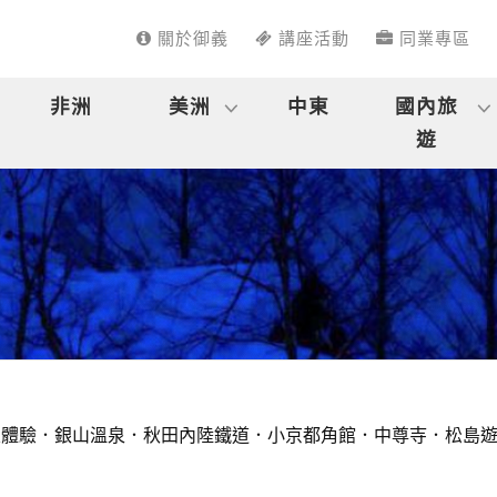
關於御義
講座活動
同業專區
非洲
美洲
中東
國內旅
遊
體驗．銀山溫泉．秋田內陸鐵道．小京都角館．中尊寺．松島遊