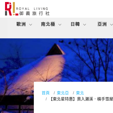
歐洲
南北極
日韓
亞洲
首頁
東北亞
東北
【東北星特惠】奧入瀨溪．橫手雪屋