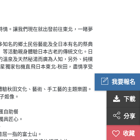
詩情。讓我們現在就出發前往東北，一睹夢
多知名的鄉土民俗藝能及全日本有名的祭典
」等活動親身體驗日本古老的傳統文化。日
的溫泉及天然秘湯而廣為人知，另外、純樸
星獨家包機直飛日本東北-秋田，盡情享受
我要報名
體驗秋田文化、藝術、手工藝的主題樂園。
辰子姬像。
下載
匯自助餐
分享
獨具匠心。
。
首屈一指的富士山。