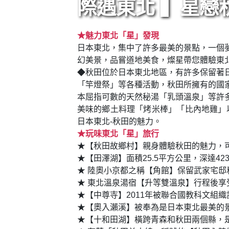
際遇東北 ▍星戀
★魅力東北「星」發現
日本東北，集中了許多最美的景點，一個
幻美景，品嘗道地美食，燦星帶您體驗東
◆秋田位於日本東北地區，有許多保留著
「竿燈祭」等各種活動，秋田所擁有的國
本屈指可數的天然秘湯「乳頭溫泉」等許
美味的鄉土料理「烤米棒」「比內地雞」
日本東北-秋田的魅力。
★玩味東北「星」旅行
★【秋田故鄉村】親身體驗秋田的魅力，
★【田澤湖】面積25.5平方公里，深達4
★ 陸奧小京都之稱【角館】保留武家宅
★ 東北溫泉湯宿【升等雙溫泉】行程後
★【中尊寺】2011年被聯合國教科文組
★【奧入瀨溪】被奉為是日本東北最美的景
★【十和田湖】橫跨青森和秋田兩個縣，