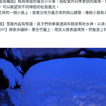
陸縱貫鐵道】極具味道的復古小火車，搭配窗外四季更迭的風情，
船，可以眺望到不同神態的松島風光。
近岸的一個小島上，是東北地方最古老的桃山建築，連結小島和
洞館】雪屋內設有祭壇，孩子們供奉美酒與年糕來祭祀水神，以求
DIY】將新米碾碎，裹在竹籤上，用炭火將表面烤熟，然後塗上