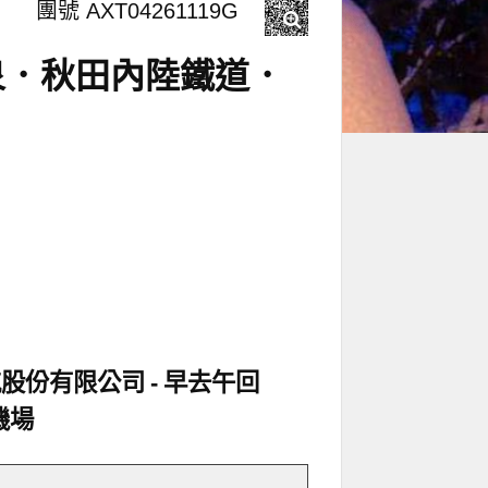
團號 AXT04261119G
泉．秋田內陸鐵道．
航股份有限公司
早去午回
機場