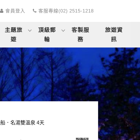
會員登入
客服專線(02) 2515-1218
主題旅
頂級郵
客製服
旅遊資
遊
輪
務
訊
船．名湯雙溫泉 4天