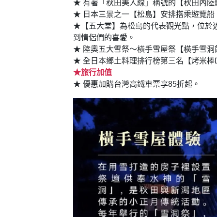
★ 有著「秋田美人線」稱號的【秋田內
★ 日本三景之一【松島】安排搭乘遊覽
★【五大堂】為松島的代表觀光點，位於
到情侶們的喜愛。
★ 陸奧五大雪祭～橫手雪屋祭【橫手雪
★ 全日本鄉土料理排行榜第三名【烤米棒
★旅行加值
★ 優惠加購台灣高鐵車票享85折起。