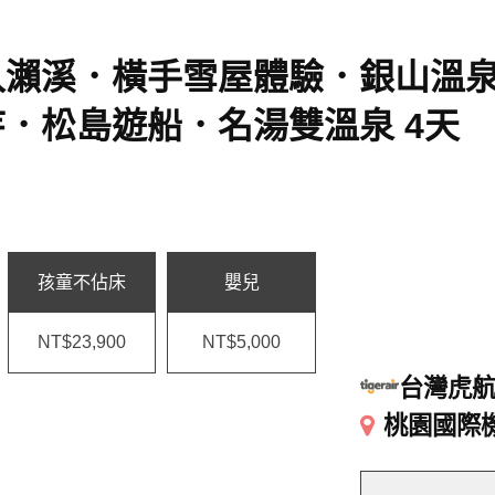
入瀨溪．橫手雪屋體驗．銀山溫
．松島遊船．名湯雙溫泉 4天
孩童不佔床
嬰兒
NT$23,900
NT$5,000
台灣虎
桃園國際