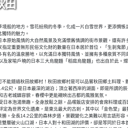
秋田
夢境般的地方。雪花紛飛的冬季，化成一片白雪世界，更添惆悵
北獨特的魅力。
日本原始風情的大自然風景及充滿懷舊情調的街市景觀，還有許
家指定重要無形民俗文化財的數量在日本居於首位，「生剝鬼節
多有名的溫泉勝地，以充滿日本獨特風情、並擁有多種泉質不同
以及家喻戶曉的日本三大烏龍麵「稻庭烏龍麵」也出自於此。燦
可不能錯過秋田故鄉村！秋田故鄉村是可以品嘗秋田鄉土料理、
23.4公尺，是日本最深的湖泊；頂立著西岸的湖面，即是所謂的
邸和古老城鎮容貌，春櫻中更能襯映出古都的風雅氣氛。
享受日本泡湯樂趣，全身放鬆之餘，品嚐飯店安排的會席料理或百
織評定為世界文化遺產，是東北最大的古剎，其中以「金色堂」最
勝。全長14.2公里的森林步道，景觀變化之美難以用言語形容
是雙層破火山口湖，日本人對十和田湖的評價，卻是等同於日本