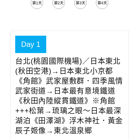
第1天
第2天
第3天
第4天
Day 1
台北(桃園國際機場)／日本東北
(秋田空港)→日本東北小京都
《角館》武家屋敷群．四季風情
武家街道→日本最有意境鐵道
《秋田內陸縱貫鐵道》※角館
+++松葉→琉璃之眼～日本最深
湖泊《田澤湖》浮木神社．黃金
辰子姬像→東北溫泉鄉