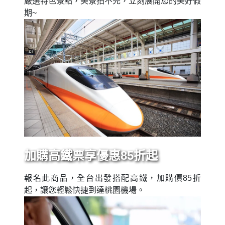
嚴選特色景點，美景拍不完，立刻展開您的美好假
期~
加購高鐵票享優惠85折起
報名此商品，全台出發搭配高鐵，加購價85折
起，讓您輕鬆快捷到達桃園機場。