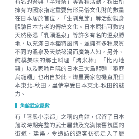
有名的祭典「竿燈祭」等各種活動，秋田所
擁有的國家指定重要無形民俗文化財的數量
在日本居於首位，「生剝鬼節」等活動親身
體驗日本古老的傳統文化。日本屈指可數的
天然秘湯「乳頭溫泉」等許多有名的溫泉勝
地，以充滿日本獨特風情、並擁有多種泉質
不同的溫泉及天然秘湯而廣為人知，另外、
純樸美味的鄉土料理「烤米棒」「比內地
雞」以及家喻戶曉的日本三大烏龍麵「稻庭
烏龍麵」也出自於此。燦星獨家包機直飛日
本東北-秋田，盡情享受日本東北-秋田的魅
力。
▍角館武家屋敷
有「陸奧小京都」之稱的角館，保留了日本
藩政時期完整的武士屋敷及充滿懷舊氛圍的
街道、建築，令造訪的遊客彷彿走入了歷