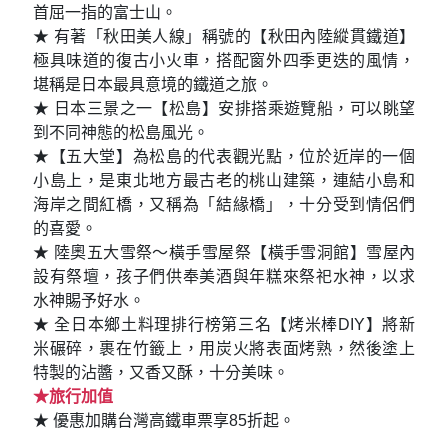
首屈一指的富士山。
★ 有著「秋田美人線」稱號的【秋田內陸縱貫鐵道】
極具味道的復古小火車，搭配窗外四季更迭的風情，
堪稱是日本最具意境的鐵道之旅。
★ 日本三景之一【松島】安排搭乘遊覽船，可以眺望
到不同神態的松島風光。
★【五大堂】為松島的代表觀光點，位於近岸的一個
小島上，是東北地方最古老的桃山建築，連結小島和
海岸之間紅橋，又稱為「結緣橋」，十分受到情侶們
的喜愛。
★ 陸奧五大雪祭～橫手雪屋祭【橫手雪洞館】雪屋內
設有祭壇，孩子們供奉美酒與年糕來祭祀水神，以求
水神賜予好水。
★ 全日本鄉土料理排行榜第三名【烤米棒DIY】將新
米碾碎，裹在竹籤上，用炭火將表面烤熟，然後塗上
特製的沾醬，又香又酥，十分美味。
★旅行加值
★ 優惠加購台灣高鐵車票享85折起。