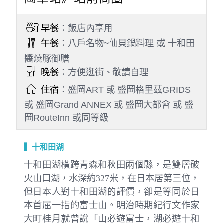
早餐
：飯店內享用
午餐
：八戶名物~仙貝鍋料理 或 十和田
醬燒豚御膳
晚餐
：方便逛街、敬請自理
住宿
：盛岡ART 或 盛岡格里茲GRIDS
或 盛岡Grand ANNEX 或 盛岡大都會 或 盛
岡RouteInn 或同等級
▍十和田湖
十和田湖橫跨青森和秋田兩個縣，是雙層破
火山口湖，水深約327米，在日本居第三位，
但日本人對十和田湖的評價，卻是等同於日
本首屈一指的富士山。明治時期紀行文作家
大町桂月就曾說「山必遊富士，湖必遊十和