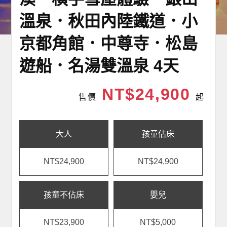
溫泉．秋田內陸鐵道．小
京都角館．中尊寺．松島
遊船．名湯雙溫泉 4天
NT$24,900
售價
起
大人
孩童佔床
NT$24,900
NT$24,900
孩童不佔床
嬰兒
NT$23,900
NT$5,000