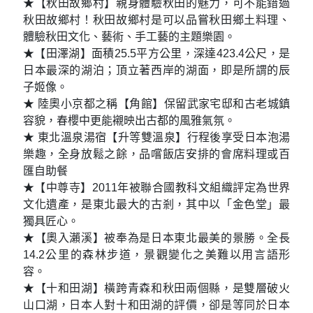
★【秋田故鄉村】親身體驗秋田的魅力，可不能錯過
秋田故鄉村！秋田故鄉村是可以品嘗秋田鄉土料理、
體驗秋田文化、藝術、手工藝的主題樂園。
★【田澤湖】面積25.5平方公里，深達423.4公尺，是
日本最深的湖泊；頂立著西岸的湖面，即是所謂的辰
子姬像。
★ 陸奧小京都之稱【角館】保留武家宅邸和古老城鎮
容貌，春櫻中更能襯映出古都的風雅氣氛。
★ 東北溫泉湯宿【升等雙溫泉】行程後享受日本泡湯
樂趣，全身放鬆之餘，品嚐飯店安排的會席料理或百
匯自助餐
★【中尊寺】2011年被聯合國教科文組織評定為世界
文化遺產，是東北最大的古剎，其中以「金色堂」最
獨具匠心。
★【奧入瀨溪】被奉為是日本東北最美的景勝。全長
14.2公里的森林步道，景觀變化之美難以用言語形
容。
★【十和田湖】橫跨青森和秋田兩個縣，是雙層破火
山口湖，日本人對十和田湖的評價，卻是等同於日本