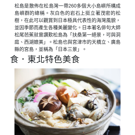
松島是散佈在松島灣一帶260多個大小島嶼所構成
島嶼群的總稱。灰白色的岩石上挺立著茂密的松
樹，在此可以觀賞到日本極具代表性的海灣風貌，
並因季節而產生各種美麗變化。日本著名俳句大師
松尾芭蕉就曾讚歎松島為「扶桑第一絕景，可與洞
庭、西湖媲美」。松島也與宮津市的天橋立、廣島
縣的宮島，並稱為「日本三景」。
食．東北特色美食