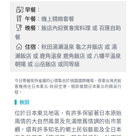
早餐
：
午餐
：機上精緻套餐
晚餐
：飯店內迎賓會席料理 或 百匯自助
餐
住宿
：秋田湯瀨溫泉 龜之井飯店 或 湯
瀨飯店 或 鹿角溫泉 鹿角飯店 或 八幡平溫泉
朝陽 或 山岳飯店 或同等級
今日帶著愉快雀躍的心情集合於桃園國際機場，搭乘台灣虎航
客機飛往日本東北-秋田空港。隨即展開日本東北的精采行
程。
▍秋田
位於日本東北地區，有許多保留著日本原始
風情的大自然風景及充滿懷舊情調的街市景
觀，還有許多知名的鄉土民俗藝能及全日本