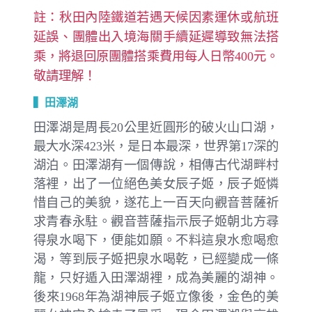
註：秋田內陸鐵道若遇天候因素運休或航班
延誤、團體出入境海關手續延遲導致無法搭
乘，將退回原團體搭乘費用每人日幣400元。
敬請理解！
▍田澤湖
田澤湖是周長20公里近圓形的破火山口湖，
最大水深423米，是日本最深，世界第17深的
湖泊。田澤湖有一個傳說，相傳古代湖畔村
落裡，出了一位絕色美女辰子姬，辰子姬憐
惜自己的美貌，遂花上一百天向觀音菩薩祈
求青春永駐。觀音菩薩指示辰子姬朝北方尋
得泉水喝下，便能如願。不料這泉水愈喝愈
渴，等到辰子姬把泉水喝乾，已經變成一條
龍，只好遁入田澤湖裡，成為美麗的湖神。
後來1968年為湖神辰子姬立像後，金色的美