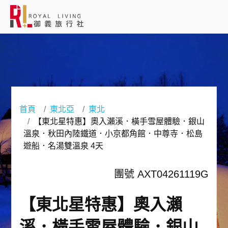
會員登入
國外旅遊
國內旅遊
首頁
東北亞
東北
【東北星特惠】奧入瀨溪．橫手雪屋體驗．銀山
客製服務
溫泉．秋田內陸鐵道．小京都角館．中尊寺．松島
遊船．名湯雙溫泉 4天
旅遊資訊
團號 AXT04261119G
關於御義
【東北星特惠】奧入瀨
客服專線(02) 2515-1218
溪．橫手雪屋體驗．銀山