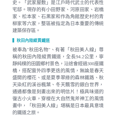
史。「武家屋敷」是江戶時代武士的代表性
宅邸。現存的有小田野家、河原田家、岩橋
家、松本家、石黒家和作為角館歴史村的青
柳家等六家，整區被指定為日本重要的傳統
建築保存區。
▍秋田內陸縱貫鐵道
被奉為"秋田名物"、有著「秋田美人線」尊
稱的秋田內陸縱貫鐵道，全長94.2公里，寧
靜純樸的田園鄉村景色，沿途會經過300座鐵
橋，搭配窗外四季更迭的風情，無論是春天
盛開的櫻花、或是夏季翠綠的森林鐵路、秋
天染紅的溪谷楓葉、冬天飄雪的銀白世界，
通通都像是刻畫出來的明信片！極具味道的
復古小火車，穿梭在大自然鬼斧神工的風情
畫中，「秋田美人線」堪稱是日本最具意境
的鐵道之旅。