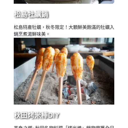
松島牡蠣鍋
松島特產牡蠣，秋冬限定！大顆鮮美飽滿的牡蠣入
鍋烹煮湯鮮味美。
秋田烤米棒DIY