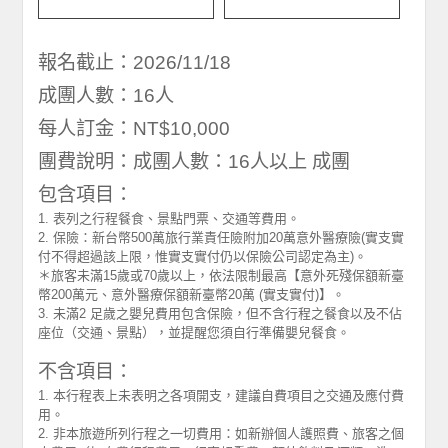
報名截止：2026/11/18
成團人數：16人
每人訂金：NT$10,000
團費說明：成團人數：16人以上 成團
包含項目：
1. 表列之行程餐食、景點門票、交通等費用。
2. 保險：新台幣500萬旅行業責任險附加20萬意外醫療險(實支實
付不得超過該上限，惟實支實付仍以保險公司認定為主)。
＊旅客未滿15歲或70歲以上，依法限制最高【意外死殘保額新臺
幣200萬元、意外醫療保額新臺幣20萬 (實支實付)】。
3. 未滿2 足歲之嬰兒費用包含保險，但不含行程之餐食以及不佔
座位（交通、景點），並提醒您須自行準備嬰兒餐食。
不含項目：
1. 本行程表上未表明之各項開支，建議自費項目之交通及應付費
用。
2. 非本旅遊所列行程之一切費用：如新辦個人護照費、旅客之個