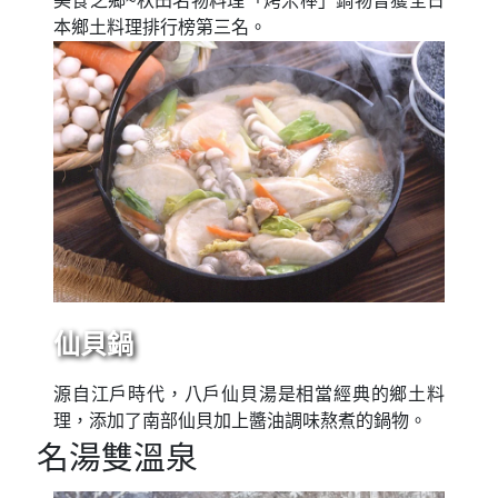
美食之鄉~秋田名物料理「烤米棒」鍋物曾獲全日
本鄉土料理排行榜第三名。
仙貝鍋
源自江戶時代，八戶仙貝湯是相當經典的鄉土料
理，添加了南部仙貝加上醬油調味熬煮的鍋物。
名湯雙溫泉