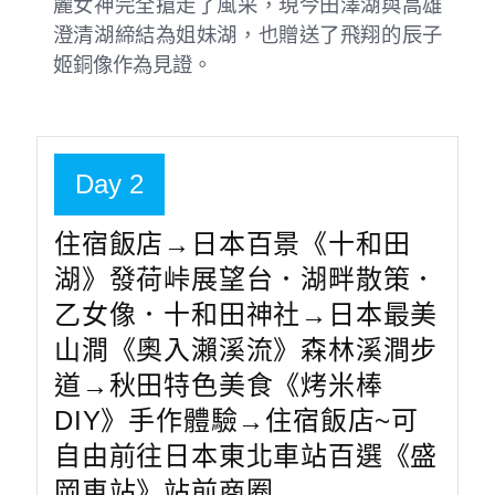
麗女神完全搶走了風采，現今田澤湖與高雄
澄清湖締結為姐妹湖，也贈送了飛翔的辰子
姬銅像作為見證。
Day 2
住宿飯店→日本百景《十和田
湖》發荷峠展望台．湖畔散策．
乙女像．十和田神社→日本最美
山澗《奧入瀨溪流》森林溪澗步
道→秋田特色美食《烤米棒
DIY》手作體驗→住宿飯店~可
自由前往日本東北車站百選《盛
岡車站》站前商圈