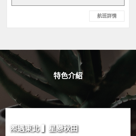
航班詳情
特色介紹
際遇東北 ▍星戀秋田