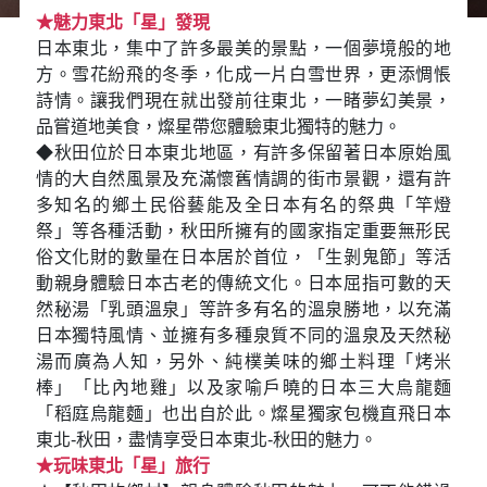
★魅力東北「星」發現
日本東北，集中了許多最美的景點，一個夢境般的地
方。雪花紛飛的冬季，化成一片白雪世界，更添惆悵
詩情。讓我們現在就出發前往東北，一睹夢幻美景，
品嘗道地美食，燦星帶您體驗東北獨特的魅力。
◆秋田位於日本東北地區，有許多保留著日本原始風
情的大自然風景及充滿懷舊情調的街市景觀，還有許
多知名的鄉土民俗藝能及全日本有名的祭典「竿燈
祭」等各種活動，秋田所擁有的國家指定重要無形民
俗文化財的數量在日本居於首位，「生剝鬼節」等活
動親身體驗日本古老的傳統文化。日本屈指可數的天
然秘湯「乳頭溫泉」等許多有名的溫泉勝地，以充滿
日本獨特風情、並擁有多種泉質不同的溫泉及天然秘
湯而廣為人知，另外、純樸美味的鄉土料理「烤米
棒」「比內地雞」以及家喻戶曉的日本三大烏龍麵
「稻庭烏龍麵」也出自於此。燦星獨家包機直飛日本
東北-秋田，盡情享受日本東北-秋田的魅力。
★玩味東北「星」旅行