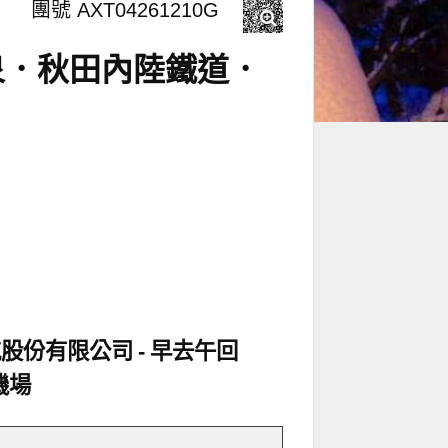
團號 AXT04261210G
泉．秋田內陸鐵道．
航股份有限公司
早去午回
機場