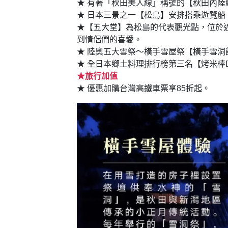
★ 有著「秋田美人線」稱號的【秋田內
★ 日本三景之一【松島】安排搭乘遊覽
★【五大堂】為松島的代表觀光點，位於
到情侶們的喜愛。
★ 陸奧五大雪祭～橫手雪屋祭【橫手雪
★ 全日本鄉土料理排行榜第三名【烤米棒
★旅行加值
★ 優惠加購台灣高鐵車票享85折起。