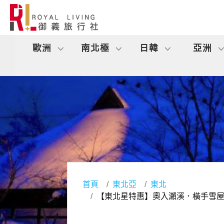
歐洲
南北極
日韓
亞洲
首頁
東北亞
東北
【東北星特惠】奧入瀨溪．橫手雪屋