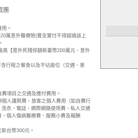
成團
費用。
加20萬意外醫療險(實支實付不得超過該上
。
最高【意外死殘保額新臺幣200萬元、意外
但不含行程之餐食以及不佔座位（交通、景
議自費項目之交通及應付費用。
新辦個人護照費、旅客之個人費用（如自費行
、洗衣、電話、網際網路使用費、私人交通
費、個人傷病醫療費、服務小費及報酬
新台幣300元。