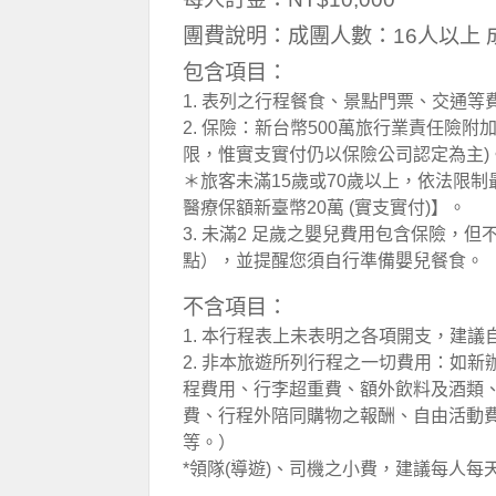
團費說明：成團人數：16人以上 
包含項目：
1. 表列之行程餐食、景點門票、交通等
2. 保險：新台幣500萬旅行業責任險附
限，惟實支實付仍以保險公司認定為主)
＊旅客未滿15歲或70歲以上，依法限制
醫療保額新臺幣20萬 (實支實付)】。
3. 未滿2 足歲之嬰兒費用包含保險，
點），並提醒您須自行準備嬰兒餐食。
不含項目：
1. 本行程表上未表明之各項開支，建
2. 非本旅遊所列行程之一切費用：如
程費用、行李超重費、額外飲料及酒類
費、行程外陪同購物之報酬、自由活動
等。）
*領隊(導遊)、司機之小費，建議每人每天