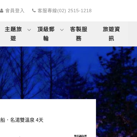
會員登入
客服專線(02) 2515-1218
主題旅
頂級郵
客製服
旅遊資
遊
輪
務
訊
船．名湯雙溫泉 4天