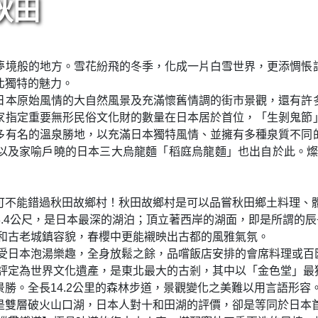
秋田
夢境般的地方。雪花紛飛的冬季，化成一片白雪世界，更添惆悵
北獨特的魅力。
日本原始風情的大自然風景及充滿懷舊情調的街市景觀，還有許
家指定重要無形民俗文化財的數量在日本居於首位，「生剝鬼節
多有名的溫泉勝地，以充滿日本獨特風情、並擁有多種泉質不同
以及家喻戶曉的日本三大烏龍麵「稻庭烏龍麵」也出自於此。燦
可不能錯過秋田故鄉村！秋田故鄉村是可以品嘗秋田鄉土料理、
23.4公尺，是日本最深的湖泊；頂立著西岸的湖面，即是所謂的
邸和古老城鎮容貌，春櫻中更能襯映出古都的風雅氣氛。
享受日本泡湯樂趣，全身放鬆之餘，品嚐飯店安排的會席料理或百
織評定為世界文化遺產，是東北最大的古剎，其中以「金色堂」最
勝。全長14.2公里的森林步道，景觀變化之美難以用言語形容
是雙層破火山口湖，日本人對十和田湖的評價，卻是等同於日本