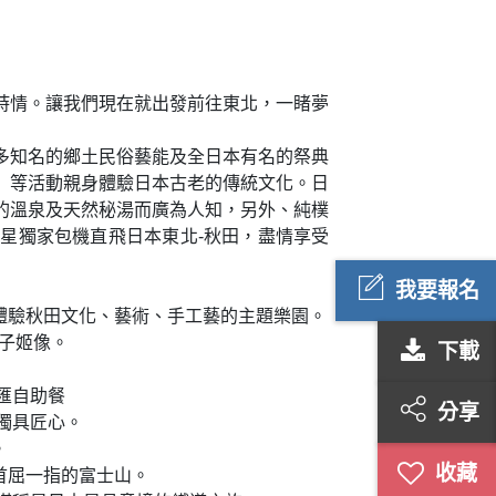
詩情。讓我們現在就出發前往東北，一睹夢
多知名的鄉土民俗藝能及全日本有名的祭典
」等活動親身體驗日本古老的傳統文化。日
的溫泉及天然秘湯而廣為人知，另外、純樸
星獨家包機直飛日本東北-秋田，盡情享受
我要報名
體驗秋田文化、藝術、手工藝的主題樂園。
辰子姬像。
下載
匯自助餐
分享
獨具匠心。
。
首屈一指的富士山。