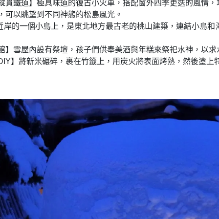
陸縱貫鐵道】極具味道的復古小火車，搭配窗外四季更迭的風情，
船，可以眺望到不同神態的松島風光。
近岸的一個小島上，是東北地方最古老的桃山建築，連結小島和
洞館】雪屋內設有祭壇，孩子們供奉美酒與年糕來祭祀水神，以求
DIY】將新米碾碎，裹在竹籤上，用炭火將表面烤熟，然後塗上