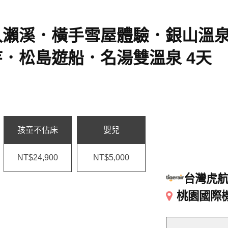
入瀨溪．橫手雪屋體驗．銀山溫
．松島遊船．名湯雙溫泉 4天
孩童不佔床
嬰兒
NT$24,900
NT$5,000
台灣虎
桃園國際