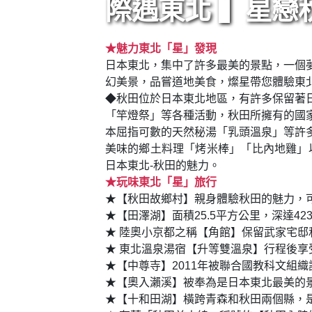
際遇東北 ▍星戀
★魅力東北「星」發現
日本東北，集中了許多最美的景點，一個
幻美景，品嘗道地美食，燦星帶您體驗東
◆秋田位於日本東北地區，有許多保留著
「竿燈祭」等各種活動，秋田所擁有的國
本屈指可數的天然秘湯「乳頭溫泉」等許
美味的鄉土料理「烤米棒」「比內地雞」
日本東北-秋田的魅力。
★玩味東北「星」旅行
★【秋田故鄉村】親身體驗秋田的魅力，
★【田澤湖】面積25.5平方公里，深達4
★ 陸奧小京都之稱【角館】保留武家宅
★ 東北溫泉湯宿【升等雙溫泉】行程後
★【中尊寺】2011年被聯合國教科文組
★【奧入瀨溪】被奉為是日本東北最美的景
★【十和田湖】橫跨青森和秋田兩個縣，