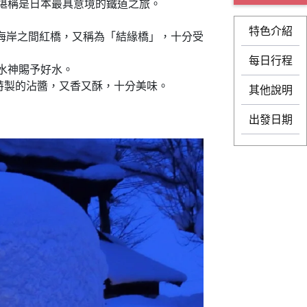
堪稱是日本最具意境的鐵道之旅。
特色介紹
海岸之間紅橋，又稱為「結緣橋」，十分受
每日行程
水神賜予好水。
特製的沾醬，又香又酥，十分美味。
其他說明
出發日期