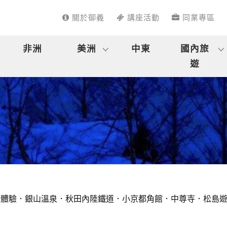
關於御義
講座活動
同業專區
非洲
美洲
中東
國內旅
遊
體驗．銀山溫泉．秋田內陸鐵道．小京都角館．中尊寺．松島遊