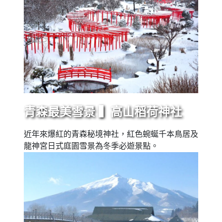
青森最美雪景 ▍高山稻荷神社
近年來爆紅的青森秘境神社，紅色蜿蜒千本鳥居及
龍神宮日式庭園雪景為冬季必遊景點。