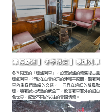
津輕鐵道 ▍冬季限定 ▍暖爐列車
冬季限定的「暖爐列車」，設置炭爐的懷舊復古風
暖氣列車，行駛在白雪紛飛的津輕平原間，聽著列
車內乘客們熱絡的交談，一同靠在燒紅的爐邊取
暖，嚼著炭火烤熱的魷魚干，欣賞著車窗外的銀白
色世界，感受不同於以往的雪國情懷。