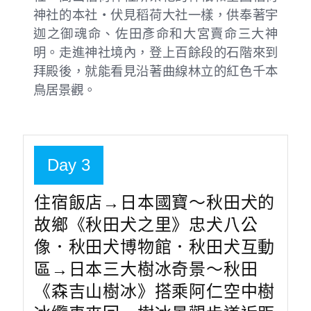
神社的本社・伏見稻荷大社一樣，供奉著宇
迦之御魂命、佐田彥命和大宮賣命三大神
明。走進神社境內，登上百餘段的石階來到
拜殿後，就能看見沿著曲線林立的紅色千本
鳥居景觀。
Day 3
住宿飯店→日本國寶～秋田犬的
故鄉《秋田犬之里》忠犬八公
像．秋田犬博物館．秋田犬互動
區→日本三大樹冰奇景～秋田
《森吉山樹冰》搭乘阿仁空中樹