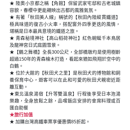
★ 陸奧小京都之稱【角館】保留武家宅邸和古老城鎮
容貌，春櫻中更能襯映出古都的風雅氣氛。
★ 有著「秋田美人線」稱號的【秋田內陸縱貫鐵道】
極具味道的復古小火車，搭配窗外四季更迭的風情，
堪稱是日本最具意境的鐵道之旅。
★ 青森秘境神社【高山稻荷神社】紅色蜿蜒千本鳥居
及龍神宮日式庭園雪景。
★【鶴之舞橋】全長300公尺，全部橋墩均是使用樹齡
超過150年的青森檜木打造，看起來猶如飛翔於空中的
白鶴。
★ 位於大館的【秋田犬之里】是秋田犬的博物館和飼
養保育中心，遊客可以在此和可愛的秋田犬親密近距
離互動。
★東北溫泉湯宿【升等雙溫泉】行程後享受日本泡湯
樂趣，全身放鬆之餘，品嚐飯店安排的會席料理或百
匯自助餐
★旅行加值
★ 加購台灣高鐵車票享優惠價85折起。