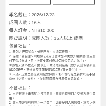
報名截止：2026/12/23
成團人數：16人
每人訂金：NT$10,000
團費說明：成團人數：16人以上 成團
包含項目：
1. 表列之行程餐食、景點門票、交通等費用。
2. 保險：新台幣500萬旅行業責任險附加20萬意外醫療險(實支實
付不得超過該上限，惟實支實付仍以保險公司認定為主)。
＊旅客未滿15歲或70歲以上，依法限制最高【意外死殘保額新臺
幣200萬元、意外醫療保額新臺幣20萬 (實支實付)】。
3. 未滿2 足歲之嬰兒費用包含保險，但不含行程之餐食以及不佔
座位（交通、景點），並提醒您須自行準備嬰兒餐食。
不含項目：
1. 本行程表上未表明之各項開支，建議自費項目之交通及應付費
用。
2. 非本旅遊所列行程之一切費用：如新辦個人護照費、旅客之個