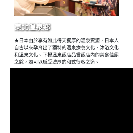
東北溫泉鄉
★日本由於享有如此得天獨厚的溫泉資源，日本人
自古以來孕育出了獨特的溫泉療養文化、沐浴文化
和溫泉文化。下榻溫泉飯店品嘗飯店內的美食佳餚
之餘，還可以感受濃厚的和式待客之道。