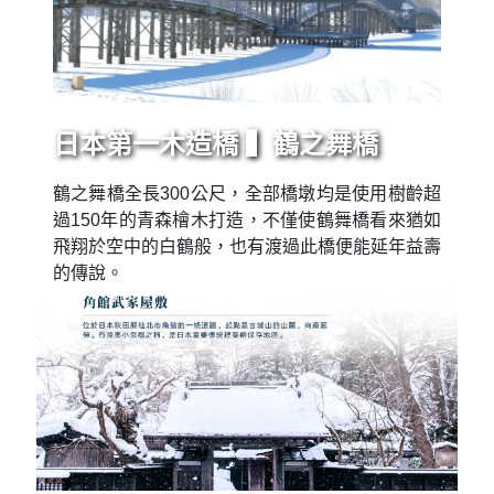
日本第一木造橋 ▍鶴之舞橋
鶴之舞橋全長300公尺，全部橋墩均是使用樹齡超
過150年的青森檜木打造，不僅使鶴舞橋看來猶如
飛翔於空中的白鶴般，也有渡過此橋便能延年益壽
的傳說。