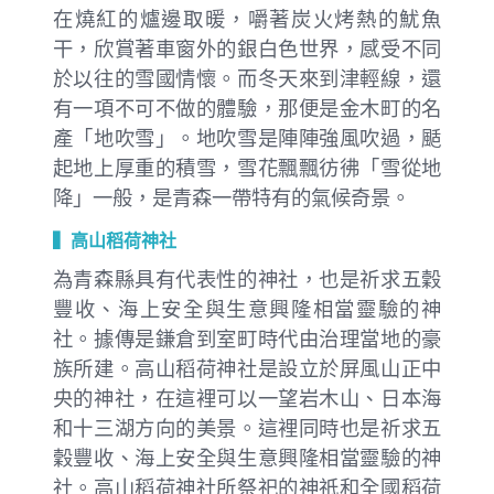
在燒紅的爐邊取暖，嚼著炭火烤熱的魷魚
干，欣賞著車窗外的銀白色世界，感受不同
於以往的雪國情懷。而冬天來到津輕線，還
有一項不可不做的體驗，那便是金木町的名
產「地吹雪」。地吹雪是陣陣強風吹過，颳
起地上厚重的積雪，雪花飄飄彷彿「雪從地
降」一般，是青森一帶特有的氣候奇景。
▍高山稻荷神社
為青森縣具有代表性的神社，也是祈求五穀
豐收、海上安全與生意興隆相當靈驗的神
社。據傳是鎌倉到室町時代由治理當地的豪
族所建。高山稻荷神社是設立於屏風山正中
央的神社，在這裡可以一望岩木山、日本海
和十三湖方向的美景。這裡同時也是祈求五
穀豐收、海上安全與生意興隆相當靈驗的神
社。高山稻荷神社所祭祀的神祇和全國稻荷