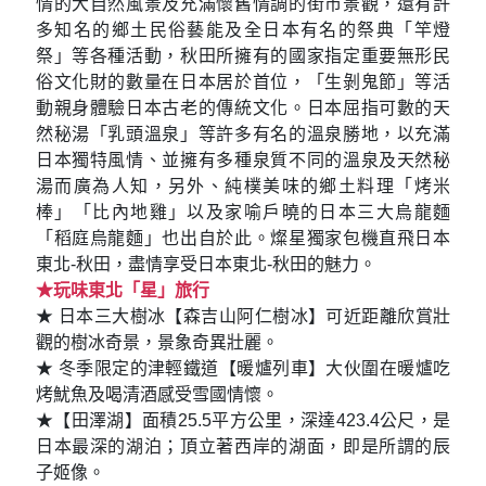
情的大自然風景及充滿懷舊情調的街市景觀，還有許
多知名的鄉土民俗藝能及全日本有名的祭典「竿燈
祭」等各種活動，秋田所擁有的國家指定重要無形民
俗文化財的數量在日本居於首位，「生剝鬼節」等活
動親身體驗日本古老的傳統文化。日本屈指可數的天
然秘湯「乳頭溫泉」等許多有名的溫泉勝地，以充滿
日本獨特風情、並擁有多種泉質不同的溫泉及天然秘
湯而廣為人知，另外、純樸美味的鄉土料理「烤米
棒」「比內地雞」以及家喻戶曉的日本三大烏龍麵
「稻庭烏龍麵」也出自於此。燦星獨家包機直飛日本
東北-秋田，盡情享受日本東北-秋田的魅力。
★玩味東北「星」旅行
★ 日本三大樹冰【森吉山阿仁樹冰】可近距離欣賞壯
觀的樹冰奇景，景象奇異壯麗。
★ 冬季限定的津輕鐵道【暖爐列車】大伙圍在暖爐吃
烤魷魚及喝清酒感受雪國情懷。
★【田澤湖】面積25.5平方公里，深達423.4公尺，是
日本最深的湖泊；頂立著西岸的湖面，即是所謂的辰
子姬像。