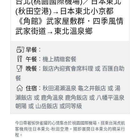
台北(桃園國際機場)／日本東北
(秋田空港)→日本東北小京都
《角館》武家屋敷群．四季風情
武家街道→東北溫泉鄉
早餐
：
午餐
：機上精緻套餐
晚餐
：飯店內迎賓會席料理 或 百匯自助
餐
住宿
：秋田湯瀨溫泉 龜之井飯店 或 湯
瀨飯店 或 鹿角溫泉 鹿角飯店 或 八幡平溫泉
朝陽 或 山岳飯店 或同等級
今日帶著愉快雀躍的心情集合於桃園國際機場，搭乘台灣虎航
客機飛往日本東北-秋田空港。隨即展開日本東北的精采行
程。