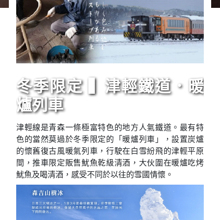
冬季限定 ▍津輕鐵道．暖
爐列車
津輕線是青森一條極富特色的地方人氣鐵道。最有特
色的當然莫過於冬季限定的「暖爐列車」，設置炭爐
的懷舊復古風暖氣列車，行駛在白雪紛飛的津輕平原
間，推車限定販售魷魚乾級清酒，大伙圍在暖爐吃烤
魷魚及喝清酒，感受不同於以往的雪國情懷。