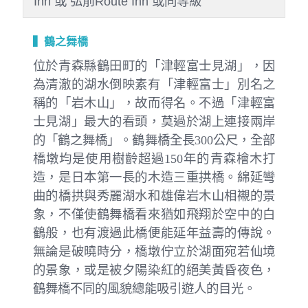
Inn 或 弘前Route Inn 或同等級
▍鶴之舞橋
位於青森縣鶴田町的「津輕富士見湖」，因
為清澈的湖水倒映素有「津輕富士」別名之
稱的「岩木山」，故而得名。不過「津輕富
士見湖」最大的看頭，莫過於湖上連接兩岸
的「鶴之舞橋」。鶴舞橋全長300公尺，全部
橋墩均是使用樹齡超過150年的青森檜木打
造，是日本第一長的木造三重拱橋。綿延彎
曲的橋拱與秀麗湖水和雄偉岩木山相襯的景
象，不僅使鶴舞橋看來猶如飛翔於空中的白
鶴般，也有渡過此橋便能延年益壽的傳說。
無論是破曉時分，橋墩佇立於湖面宛若仙境
的景象，或是被夕陽染紅的絕美黃昏夜色，
鶴舞橋不同的風貌總能吸引遊人的目光。