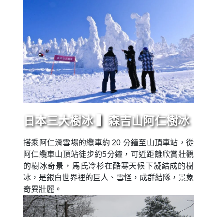
日本三大樹冰 ▍森吉山阿仁樹冰
搭乘阿仁滑雪場的纜車約 20 分鐘至山頂車站，從
阿仁纜車山頂站徒步約5分鐘，可近距離欣賞壯觀
的樹冰奇景，馬氏冷杉在酷寒天候下凝結成的樹
冰，是銀白世界裡的巨人、雪怪，成群結隊，景象
奇異壯麗。