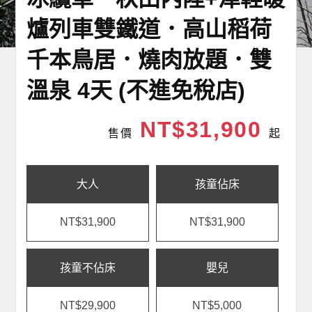
爐列車雙鐵道．高山稻荷
千本鳥居．燒肉放題．雙
溫泉 4天 (不進免稅店)
NT$31,900
售價
起
大人
孩童佔床
NT$31,900
NT$31,900
孩童不佔床
嬰兒
NT$29,900
NT$5,000