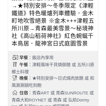
→★特別安排～冬季限定《津輕
鐵道》特色暖爐列車體驗．金木
町地吹雪絕景 ※金木+++津輕五
所川原→青森最美雪景～秘境神
社《高山稻荷神社》紅色蜿蜒千
本鳥居．龍神宮日式庭園雪景
早餐
：飯店內享用
午餐
：津輕風味干貝燒御膳 或 五所川原
鄉土料理
晚餐
：★特別安排～日式燒肉放題 或 和
風涮涮鍋吃到飽
住宿
：青森ART 或 青森SUNROUTE 或
青森大和ROYNET 或 青森 或 弘前Dormy