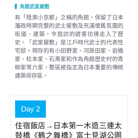
▍角館武家屋敷
有「陸奧小京都」之稱的角館，保留了日本
藩政時期完整的武士屋敷及充滿懷舊氛圍的
街道、建築，令造訪的遊客彷彿走入了歷
史。「武家屋敷」是江戶時代武士的代表性
宅邸。現存的有小田野家、河原田家、岩橋
家、松本家、石黒家和作為角館歴史村的青
柳家等六家，整區被指定為日本重要的傳統
建築保存區。
Day 2
住宿飯店→日本第一木造三連太
鼓橋《鶴之舞橋》富士見湖公園