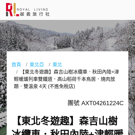
會員登入
國外旅遊
國內旅遊
首頁
東北亞
東北
【東北冬遊趣】森吉山樹冰纜車．秋田內陸+津
客製服務
輕暖爐列車雙鐵道．高山稻荷千本鳥居．燒肉放
題．雙溫泉 4天 (不進免稅店)
旅遊資訊
團號 AXT04261224C
關於御義
【東北冬遊趣】森吉山樹
客服專線(02) 2515-1218
冰纜車．秋田內陸+津輕暖