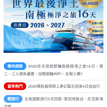
極地探險
2026信天翁號郵輪南極極境之旅16日，第
二、三人現免優惠，加贈郵輪WIFI、全程小費!!
當季熱門
2026華航直飛戀上夢幻藍石垣島4日自由行
輕旅行
北海道輕旅行5天四夜~登別地獄谷、尼克斯海
洋館
輕旅行
熊本輕旅行4天三夜~天草國立公園、島原纜
車、獨家島原賞豚