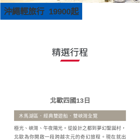
精選行程
北歐四國13日
區．經典雙遊船．雙峽灣全覽
古宇利大橋
灣、午夜陽光。從設計之都到夢幻聖誕村，
沖繩擁有蔚
開啟一段跨越次元的奇幻旅程。現在就出
活動與獨特南
證那份遺世獨立的純淨與壯美！