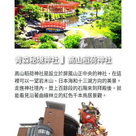
青森秘境神社 ▍高山稻荷神社
高山稻荷神社是設立於屏風山正中央的神社，在這
裡可以一望岩木山、日本海和十三湖方向的美景。
走進神社境內，登上百餘段的石階來到拜殿後，就
能看見沿著曲線林立的紅色千本鳥居景觀。