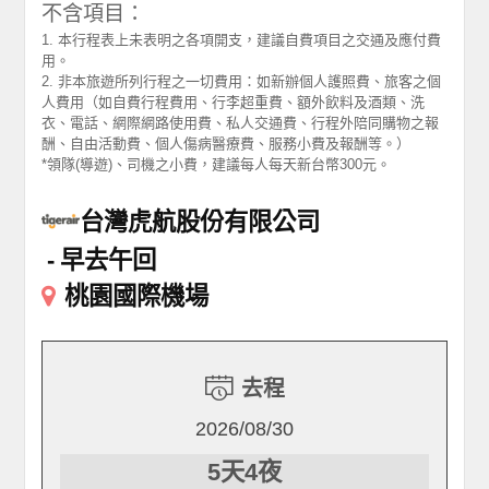
不含項目：
1. 本行程表上未表明之各項開支，建議自費項目之交通及應付費
用。
2. 非本旅遊所列行程之一切費用：如新辦個人護照費、旅客之個
人費用（如自費行程費用、行李超重費、額外飲料及酒類、洗
衣、電話、網際網路使用費、私人交通費、行程外陪同購物之報
酬、自由活動費、個人傷病醫療費、服務小費及報酬等。）
*領隊(導遊)、司機之小費，建議每人每天新台幣300元。
台灣虎航股份有限公司
早去午回
桃園國際機場
去程
2026/08/30
5天4夜