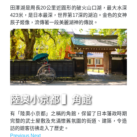
田澤湖是周長20公里近圓形的破火山口湖，最大水深
423米，是日本最深，世界第17深的湖泊。金色的女神
辰子姬像，流傳著一段美麗湖神的傳說。
陸奧小京都 ▍角館
有「陸奧小京都」之稱的角館，保留了日本藩政時期
完整的武士屋敷及充滿懷舊氛圍的街道、建築，令造
訪的遊客彷彿走入了歷史。
Previous
Next
Previous
Next