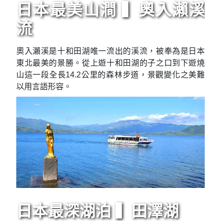
日本最美山澗 ▍奧入瀨溪
流
奧入瀨溪是十和田湖唯一流出的溪流，被奉為是日本
東北最美的景勝。從上遊十和田湖的子之口到下遊燒
山這一段全長14.2公里的森林步道，景觀變化之美難
以用言語形容。
日本最深湖泊 ▍田澤湖