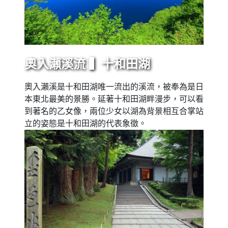
奧入瀨溪流 ▍十和田湖
奧入瀨溪是十和田湖唯一流出的溪流，被奉為是日
本東北最美的景勝。延著十和田湖畔漫步，可以看
到著名的乙女像，兩位少女以湖為背景相互合掌站
立的姿態是十和田湖的代表象徵。