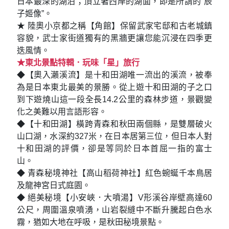
日本最深的湖泊；頂立著西岸的湖面，即是所謂的“辰
子姬像”。
★ 陸奧小京都之稱【角館】保留武家宅邸和古老城鎮
容貌，武士家街道獨有的黑牆更讓您能沉浸在四季更
迭風情。
★東北景點特輯．玩味「星」旅行
◆【奧入瀨溪流】是十和田湖唯一流出的溪流，被奉
為是日本東北最美的景勝。從上遊十和田湖的子之口
到下遊燒山這一段全長14.2公里的森林步道，景觀變
化之美難以用言語形容。
◆【十和田湖】橫跨青森和秋田兩個縣，是雙層破火
山口湖，水深約327米，在日本居第三位，但日本人對
十和田湖的評價，卻是等同於日本首屈一指的富士
山。
◆ 青森秘境神社【高山稻荷神社】紅色蜿蜒千本鳥居
及龍神宮日式庭園。
◆ 絕美秘境【小安峽．大噴湯】V形溪谷岸壁高達60
公尺，周圍溫泉噴湧，山岩裂縫中不斷升騰起白色水
霧，猶如大地在呼吸，是秋田秘境景點。