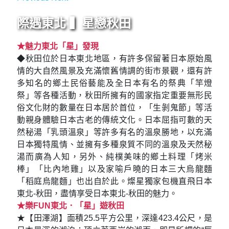
際遇東北 ▍星戀秋田
★魅力東北「星」發現
◆秋田位於日本東北地區，有許多保留著日本原始風
情的大自然風景及充滿懷舊情調的街市景觀，還有許
多知名的鄉土民俗藝能及全日本有名的祭典「竿燈
祭」等各種活動，秋田所擁有的國家指定重要無形民
俗文化財的數量在日本居於首位，「生剝鬼節」等活
動親身體驗日本古老的傳統文化。日本屈指可數的天
然秘湯「乳頭溫泉」等許多有名的溫泉勝地，以充滿
日本獨特風情、並擁有多種泉質不同的溫泉及天然秘
湯而廣為人知，另外、純樸美味的鄉土料理「烤米
棒」「比內地雞」以及家喻戶曉的日本三大烏龍麵
「稻庭烏龍麵」也出自於此。燦星獨家包機直飛日本
東北-秋田，盡情享受日本東北-秋田的魅力。
★樂FUN東北．「星」遊秋田
★【田澤湖】面積25.5平方公里，深達423.4公尺，是