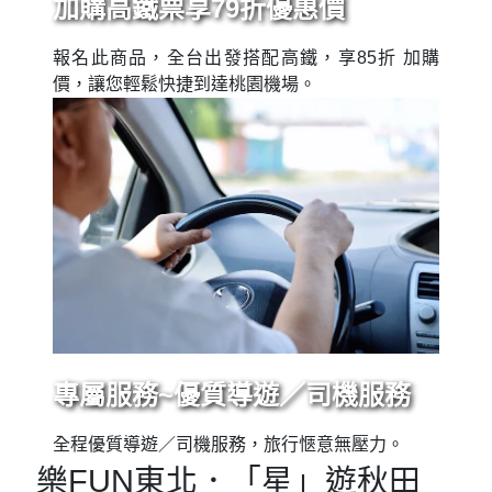
加購高鐵票享79折優惠價
報名此商品，全台出發搭配高鐵，享85折 加購
價，讓您輕鬆快捷到達桃園機場。
專屬服務~優質導遊／司機服務
全程優質導遊／司機服務，旅行愜意無壓力。
樂FUN東北．「星」遊秋田