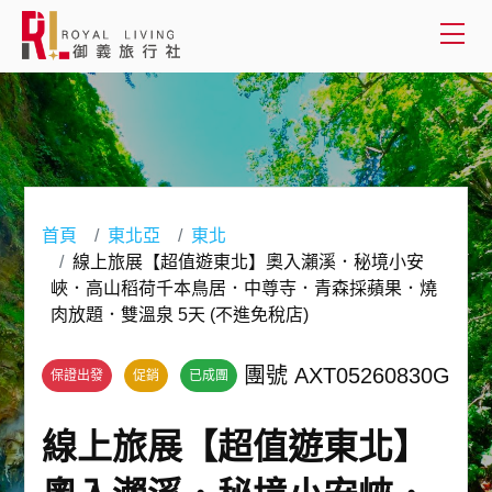
會員登入
國外旅遊
國內旅遊
首頁
東北亞
東北
線上旅展【超值遊東北】奧入瀨溪．秘境小安
客製服務
峽．高山稻荷千本鳥居．中尊寺．青森採蘋果．燒
肉放題．雙溫泉 5天 (不進免稅店)
旅遊資訊
團號 AXT05260830G
保證出發
促銷
已成團
關於御義
線上旅展【超值遊東北】
客服專線(02) 2515-1218