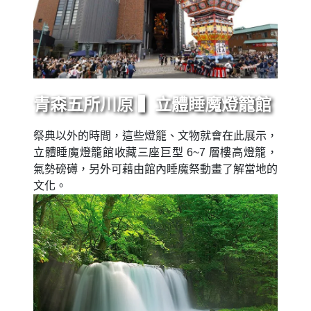
青森五所川原 ▍立體睡魔燈籠館
祭典以外的時間，這些燈籠、文物就會在此展示，
立體睡魔燈籠館收藏三座巨型 6~7 層樓高燈籠，
氣勢磅礡，另外可藉由館內睡魔祭動畫了解當地的
文化。