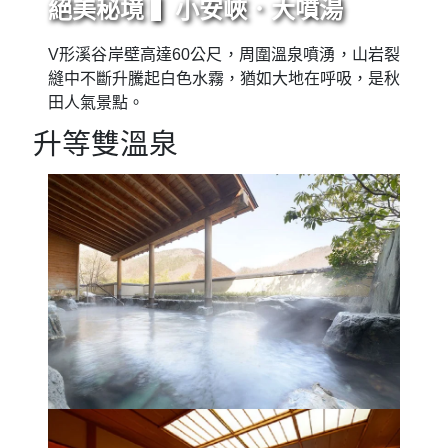
絕美秘境 ▍小安峽．大噴湯
V形溪谷岸壁高達60公尺，周圍溫泉噴湧，山岩裂
縫中不斷升騰起白色水霧，猶如大地在呼吸，是秋
田人氣景點。
升等雙溫泉