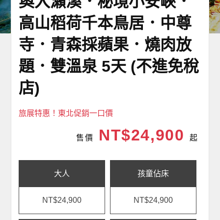
奧入瀨溪．秘境小安峽．
高山稻荷千本鳥居．中尊
寺．青森採蘋果．燒肉放
題．雙溫泉 5天 (不進免稅
店)
旅展特惠！東北促銷一口價
NT$24,900
售價
起
大人
孩童佔床
NT$24,900
NT$24,900