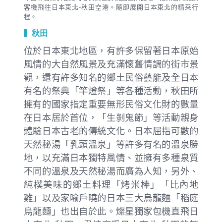
客機飛往日本東北-秋田空港。隨即展開日本東北的精采行
程。
▍秋田
位於日本東北地區，有許多保留著日本原始
風情的大自然風景及充滿懷舊情調的街市景
觀，還有許多知名的鄉土民俗藝能及全日本
有名的祭典「竿燈祭」等各種活動，秋田所
擁有的國家指定重要無形民俗文化財的數量
在日本居於首位，「生剝鬼節」等活動親身
體驗日本古老的傳統文化。日本屈指可數的
天然秘湯「乳頭溫泉」等許多有名的溫泉勝
地，以充滿日本獨特風情、並擁有多種泉質
不同的溫泉及天然秘湯而廣為人知，另外、
純樸美味的鄉土料理「烤米棒」「比內地
雞」以及家喻戶曉的日本三大烏龍麵「稻庭
烏龍麵」也出自於此。燦星獨家包機直飛日