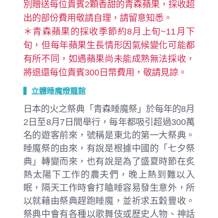
別贈送每位貴賓2顆香甜的青森蘋果，採收超
出的部份費用敬請自理，請留意知悉。
＊青森蘋果的採收季節約8月上旬~11月下
旬，但每年蘋果生長情形因氣候變化可能都
有所不同，如遇蘋果尚未能成熟無法採收，
將退還每位貴賓300日幣費用，敬請見諒。
▍立體睡魔燈籠館
日本的火之祭典「青森睡魔祭」於每年的8月
2日至8月7日間舉行，每年都吸引超過300萬
名的遊客前來，號稱是東北的第一大祭典。
睡魔祭的由來，有說是根據中國的「七夕祭
典」轉變而來，也有說是為了盛夏時節在炙
熱太陽下工作的農夫們，晚上熱到難以入
眠，隔天工作時會打瞌睡容易發生意外，所
以就藉由祭典趕跑睡魔，並祈求五穀豐收。
祭典中會有各種以歌舞伎或歷史人物、神話