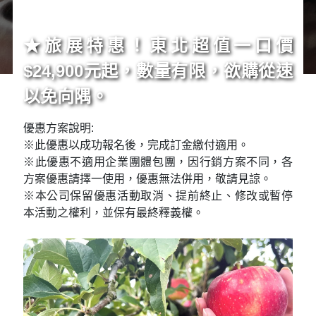
★旅展特惠！東北超值一口價
$24,900元起，數量有限，欲購從速
以免向隅。
優惠方案說明:
※此優惠以成功報名後，完成訂金繳付適用。
※此優惠不適用企業團體包團，因行銷方案不同，各
方案優惠請擇一使用，優惠無法併用，敬請見諒。
※本公司保留優惠活動取消、提前終止、修改或暫停
本活動之權利，並保有最終釋義權。