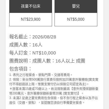
孩童不佔床
嬰兒
NT$23,900
NT$5,000
報名截止：2026/08/28
成團人數：16人
每人訂金：NT$10,000
團費說明：成團人數：16人以上 成團
包含項目：
1. 表列之行程餐食、景點門票、交通等費用。
2. 保險：新台幣500萬旅行業責任險附加20萬意外醫療險(實支實
付不得超過該上限，惟實支實付仍以保險公司認定為主)。
＊旅客未滿15歲或70歲以上，依法限制最高【意外死殘保額新臺
幣200萬元、意外醫療保額新臺幣20萬 (實支實付)】。
3. 未滿2 足歲之嬰兒費用包含保險，但不含行程之餐食以及不佔
座位（交通、景點），並提醒您須自行準備嬰兒餐食。