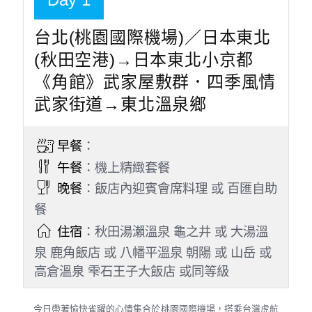
台北(桃園國際機場)／日本東北
(秋田空港)→日本東北小京都
《角館》武家屋敷群．四季風情
武家街道→東北溫泉鄉
早餐
：
午餐
：機上精緻套餐
晚餐
：飯店內迎賓會席料理 或 百匯自助
餐
住宿
：秋田湯瀨溫泉 龜之井 或 大湯溫
泉 鹿角飯店 或 八幡平溫泉 朝陽 或 山岳 或
高倉溫泉 雫石王子大飯店 或同等級
今日帶著愉快雀躍的心情集合於桃園國際機場，搭乘台灣虎航