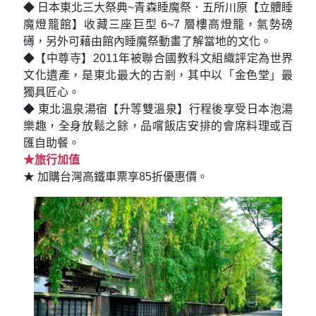
◆ 日本東北三大祭典~青森睡魔祭．五所川原【立體睡
魔燈籠館】收藏三座巨型 6~7 層樓高燈籠，氣勢磅
礡，另外可藉由館內睡魔祭動畫了解當地的文化。
◆【中尊寺】2011年被聯合國教科文組織評定為世界
文化遺產，是東北最大的古剎，其中以「金色堂」最
獨具匠心。
◆ 東北溫泉湯宿【升等雙溫泉】行程後享受日本泡湯
樂趣，全身放鬆之餘，品嚐飯店安排的會席料理或百
匯自助餐。
★旅行加值
★ 加購台灣高鐵車票享85折優惠價。