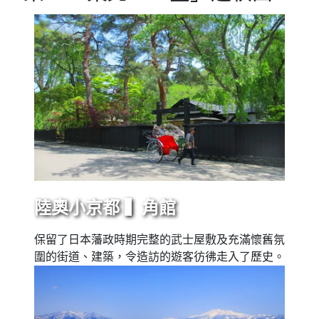
陸奧小京都 ▍角館
保留了日本藩政時期完整的武士屋敷及充滿懷舊氛
圍的街道、建築，令造訪的遊客彷彿走入了歷史。