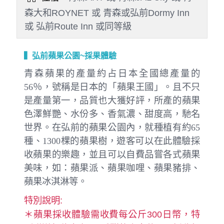
森大和ROYNET 或 青森或弘前Dormy Inn
或 弘前Route Inn 或同等級
▍弘前蘋果公園~採果體驗
青森蘋果的產量約占日本全國總產量的
56％，號稱是日本的「蘋果王國」。且不只
是產量第一，品質也大獲好評，所產的蘋果
色澤鮮艷、水份多、香氣濃、甜度高，馳名
世界。在弘前的蘋果公園內，就種植有約65
種、1300棵的蘋果樹，遊客可以在此體驗採
收蘋果的樂趣，並且可以自費品嘗各式蘋果
美味，如：蘋果派、蘋果咖哩、蘋果豬排、
蘋果冰淇淋等。
特別說明:
＊蘋果採收體驗需收費每公斤300日幣，特