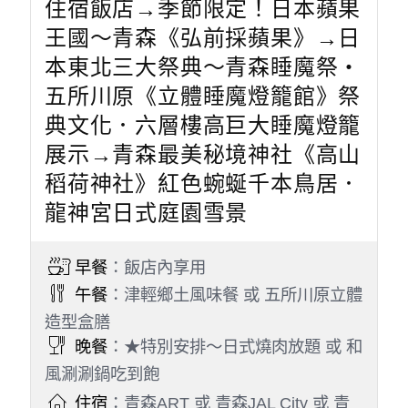
住宿飯店→季節限定！日本蘋果
王國～青森《弘前採蘋果》→日
本東北三大祭典～青森睡魔祭・
五所川原《立體睡魔燈籠館》祭
典文化．六層樓高巨大睡魔燈籠
展示→青森最美秘境神社《高山
稻荷神社》紅色蜿蜒千本鳥居．
龍神宮日式庭園雪景
早餐
：飯店內享用
午餐
：津輕鄉土風味餐 或 五所川原立體
造型盒膳
晚餐
：★特別安排～日式燒肉放題 或 和
風涮涮鍋吃到飽
住宿
：青森ART 或 青森JAL City 或 青