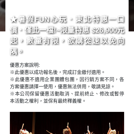
★暑假FUN心玩．東北特惠一口
價．僅此一檔!~限量特惠 $26,900元
起，數量有限，欲購從速以免向
隅。
優惠方案說明:
※此優惠以成功報名後，完成訂金繳付適用。
※此優惠不適用企業團體包團，因行銷方案不同，各
方案優惠請擇一使用，優惠無法併用，敬請見諒。
※本公司保留優惠活動取消、提前終止、修改或暫停
本活動之權利，並保有最終釋義權。