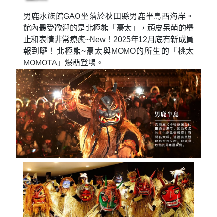
男鹿水族館GAO坐落於秋田縣男鹿半島西海岸。
館內最受歡迎的是北極熊「豪太」，頑皮呆萌的舉
止和表情非常療癒~New！2025年12月底有新成員
報到囉！北極熊~豪太與MOMO的所生的「桃太
MOMOTA」爆萌登場。