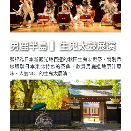
男鹿半島 ▍生鬼太鼓展演
獲評為日本新觀光地百選的秋田生鬼柴燈祭，特別帶
您體驗日本東北特色的祭典，欣賞男鹿道地原汁原
味、人氣NO.1的生鬼太展演。