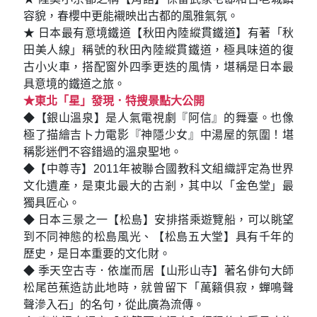
容貌，春櫻中更能襯映出古都的風雅氣氛。
★ 日本最有意境鐵道【秋田內陸縱貫鐵道】有著「秋
田美人線」稱號的秋田內陸縱貫鐵道，極具味道的復
古小火車，搭配窗外四季更迭的風情，堪稱是日本最
具意境的鐵道之旅。
★東北「星」發現．特搜景點大公開
◆【銀山溫泉】是人氣電視劇『阿信』的舞臺。也像
極了描繪吉卜力電影『神隱少女』中湯屋的氛圍！堪
稱影迷們不容錯過的溫泉聖地。
◆【中尊寺】2011年被聯合國教科文組織評定為世界
文化遺產，是東北最大的古剎，其中以「金色堂」最
獨具匠心。
◆ 日本三景之一【松島】安排搭乘遊覽船，可以眺望
到不同神態的松島風光、【松島五大堂】具有千年的
歷史，是日本重要的文化財。
◆ 季天空古寺．依崖而居【山形山寺】著名俳句大師
松尾芭蕉造訪此地時，就曾留下「萬籟俱寂，蟬鳴聲
聲滲入石」的名句，從此廣為流傳。