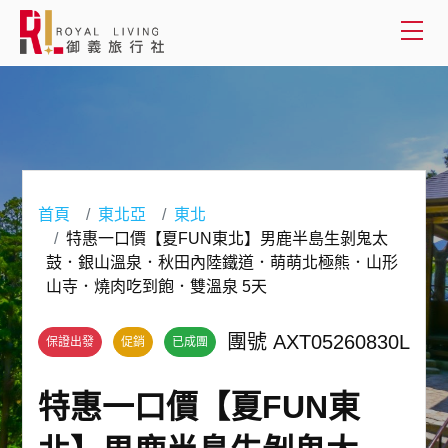
會員登入
國外旅遊
國內旅遊
首頁
東北亞
東北
特惠一口價【夏FUN東北】男鹿半島生剝鬼太
客製服務
鼓．銀山溫泉．秋田內陸鐵道．萌萌北極熊．山形
山寺．燒肉吃到飽．雙溫泉 5天
旅遊資訊
團號 AXT05260830L
保證出發
促銷
已成團
關於御義
特惠一口價【夏FUN東
客服專線(02) 2515-1218