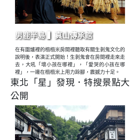
男鹿半島 ▍真山傳承館
在有圍爐裡的榻榻米房間裡聽取有關生剝鬼文化的
說明後，表演正式開始！生剝鬼會在房間裡走來走
去，大吼「壞小孩在哪裡」，「愛哭的小孩在哪
裡」，一邊在榻榻米上用力跺腳，震撼力十足。
東北「星」發現．特搜景點大
公開