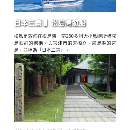
日本三景 ▍松島灣遊船
松島是散佈在松島灣一帶260多個大小島嶼所構成
島嶼群的總稱。與宮津市的天橋立、廣島縣的宮
島，並稱為「日本三景」。