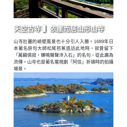
天空古寺 ▍依崖而居山形山寺
山寺壯麗的峭壁風景也十分引人入勝。1689年日
本著名俳句大師松尾芭蕉造訪此地時，就曾留下
「萬籟俱寂，蟬鳴聲聲滲入石」的名句，從此廣為
流傳。山寺也是著名電視劇「阿信」祈禱時的拍攝
場景。