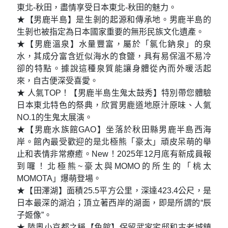
東北-秋田，盡情享受日本東北-秋田的魅力。
★【男鹿半島】是生剝的起源和傳承地。男鹿半島的
生剝也被指定為日本國家重要的無形民族文化遺產。
★【男鹿溫泉】水量豐富，屬於「氯化鈉泉」的泉
水，其成分富含近似海水的食鹽，具有易保溫不易冷
卻的特點。據說這種泉質能讓身體從內而外暖活起
來，自古便深受喜愛。
★ 人氣TOP！【男鹿半島生鬼太鼓秀】特別帶您體驗
日本東北特色的祭典，欣賞男鹿道地原汁原味、人氣
NO.1的生鬼太展演。
★【男鹿水族館GAO】坐落於秋田縣男鹿半島西海
岸。館內最受歡迎的是北極熊「豪太」頑皮呆萌的舉
止和表情非常療癒。New！2025年12月底有新成員報
到囉！北極熊~豪太與MOMO的所生的「桃太
MOMOTA」爆萌登場。
★【田澤湖】面積25.5平方公里，深達423.4公尺，是
日本最深的湖泊；頂立著西岸的湖面，即是所謂的“辰
子姬像”。
★ 陸奧小京都之稱【角館】保留武家宅邸和古老城鎮