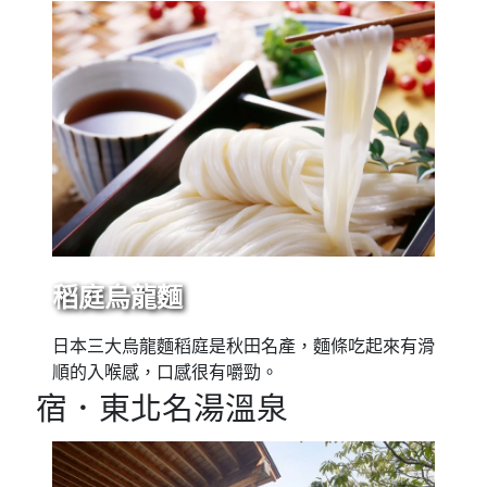
稻庭烏龍麵
日本三大烏龍麵稻庭是秋田名產，麵條吃起來有滑
順的入喉感，口感很有嚼勁。
宿．東北名湯溫泉