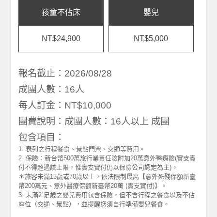
孩童不佔床
嬰兒
NT$24,900
NT$5,000
報名截止：2026/08/28
成團人數：16人
每人訂金：NT$10,000
團費說明：成團人數：16人以上 成團
包含項目：
1. 表列之行程餐食、景點門票、交通等費用。
2. 保險：新台幣500萬旅行業責任險附加20萬意外醫療險(實支實
付不得超過該上限，惟實支實付仍以保險公司認定為主)。
＊旅客未滿15歲或70歲以上，依法限制最高【意外死殘保額新臺
幣200萬元、意外醫療保額新臺幣20萬 (實支實付)】。
3. 未滿2 足歲之嬰兒費用包含保險，但不含行程之餐食以及不佔
座位（交通、景點），並提醒您須自行準備嬰兒餐食。