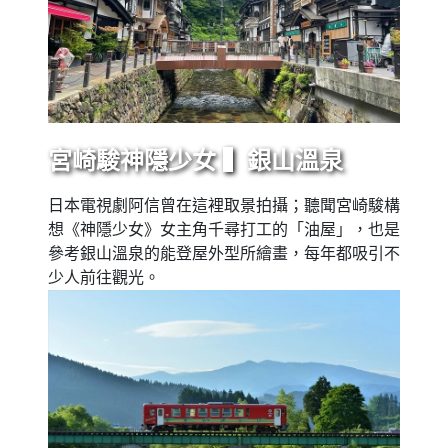
宮崎駿神隱少女 ▍銀山溫泉
日本電視劇阿信曾在這裡取景拍攝；聽聞宮崎駿構
想《神隱少女》女主角千尋打工的「油屋」，也是
參考銀山溫泉的能登屋外型所繪畫，每年都吸引不
少人前往觀光。