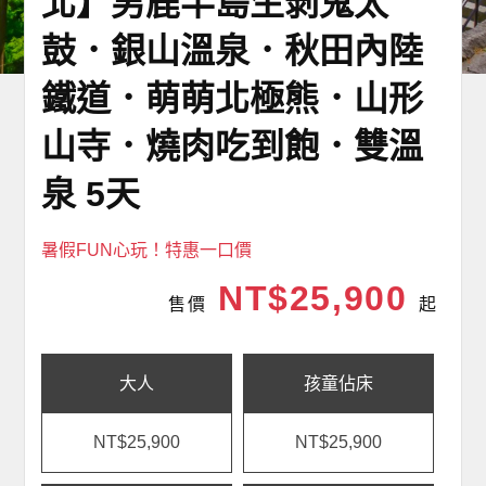
北】男鹿半島生剝鬼太
鼓．銀山溫泉．秋田內陸
鐵道．萌萌北極熊．山形
山寺．燒肉吃到飽．雙溫
泉 5天
暑假FUN心玩！特惠一口價
NT$25,900
售價
起
大人
孩童佔床
NT$25,900
NT$25,900