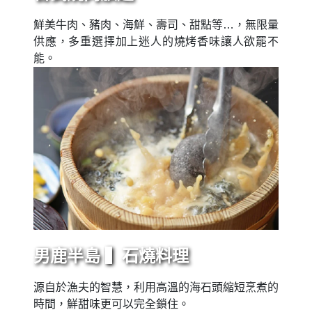
鮮美牛肉、豬肉、海鮮、壽司、甜點等…，無限量
供應，多重選擇加上迷人的燒烤香味讓人欲罷不
能。
男鹿半島 ▍石燒料理
源自於漁夫的智慧，利用高溫的海石頭縮短烹煮的
時間，鮮甜味更可以完全鎖住。