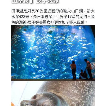
田澤湖 ▍辰子姬像
田澤湖是周長20公里近圓形的破火山口湖，最大
水深423米，是日本最深，世界第17深的湖泊。金
色的湖神-辰子姬美麗女神更增加了迷人風采。