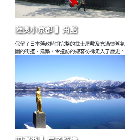
陸奧小京都 ▍角館
保留了日本藩政時期完整的武士屋敷及充滿懷舊氛
圍的街道、建築，令造訪的遊客彷彿走入了歷史。