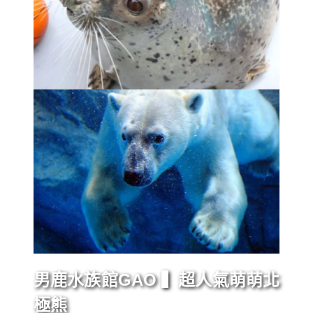
男鹿水族館GAO ▍超人氣萌萌北
極熊