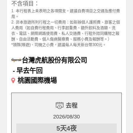
不含項目：
1. 本行程表上未表明之各項開支，建議自費項目之交通及應付費
用。
2. 非本旅遊所列行程之一切費用：如新辦個人護照費、旅客之個
人費用（如自費行程費用、行李超重費、額外飲料及酒類、洗
衣、電話、網際網路使用費、私人交通費、行程外陪同購物之報
酬、自由活動費、個人傷病醫療費、服務小費及報酬等。）
*領隊(導遊)、司機之小費，建議每人每天新台幣300元。
台灣虎航股份有限公司
早去午回
桃園國際機場
去程
2026/08/30
5天4夜