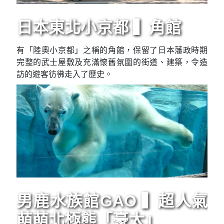
日本東北小京都 ▍角館
有「陸奧小京都」之稱的角館，保留了日本藩政時期
完整的武士屋敷及充滿懷舊氛圍的街道、建築，令造
訪的遊客彷彿走入了歷史。
男鹿水族館GAO ▍超人氣
萌萌北極熊「豪太」