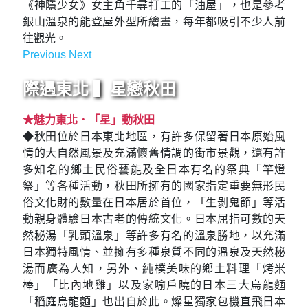
《神隱少女》女主角千尋打工的「油屋」，也是參考
銀山溫泉的能登屋外型所繪畫，每年都吸引不少人前
往觀光。
Previous
Next
Previous
Next
際遇東北 ▍星戀秋田
★魅力東北．「星」動秋田
◆秋田位於日本東北地區，有許多保留著日本原始風
情的大自然風景及充滿懷舊情調的街市景觀，還有許
多知名的鄉土民俗藝能及全日本有名的祭典「竿燈
祭」等各種活動，秋田所擁有的國家指定重要無形民
俗文化財的數量在日本居於首位，「生剝鬼節」等活
動親身體驗日本古老的傳統文化。日本屈指可數的天
然秘湯「乳頭溫泉」等許多有名的溫泉勝地，以充滿
日本獨特風情、並擁有多種泉質不同的溫泉及天然秘
湯而廣為人知，另外、純樸美味的鄉土料理「烤米
棒」「比內地雞」以及家喻戶曉的日本三大烏龍麵
「稻庭烏龍麵」也出自於此。燦星獨家包機直飛日本