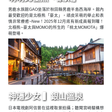
男鹿水族館GAO坐落於秋田縣男鹿半島西海岸。館內
最受歡迎的是北極熊「豪太」，頑皮呆萌的舉止和表
情非常療癒~New！2025年12月底有新成員報到囉！
北極熊~豪太與MOMO的所生的「桃太MOMOTA」爆
萌登場。
神隱少女 ▍銀山溫泉
日本電視劇阿信曾在這裡取景拍攝；聽聞宮崎駿構想