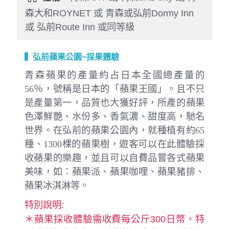
森大和ROYNET 或 青森或弘前Dormy Inn
或 弘前Route Inn 或同等級
▍弘前蘋果公園~採果體驗
青森蘋果的產量約占日本全國總產量的
56％，號稱是日本的「蘋果王國」。且不只
是產量第一，品質也大獲好評，所產的蘋果
色澤鮮艷、水份多、香氣濃、甜度高，馳名
世界。在弘前的蘋果公園內，就種植有約65
種、1300棵的蘋果樹，遊客可以在此體驗採
收蘋果的樂趣，並且可以自費品嘗各式蘋果
美味，如：蘋果派、蘋果咖哩、蘋果豬排、
蘋果冰淇淋等。
特別說明:
＊蘋果採收體驗需收費每公斤300日幣，特