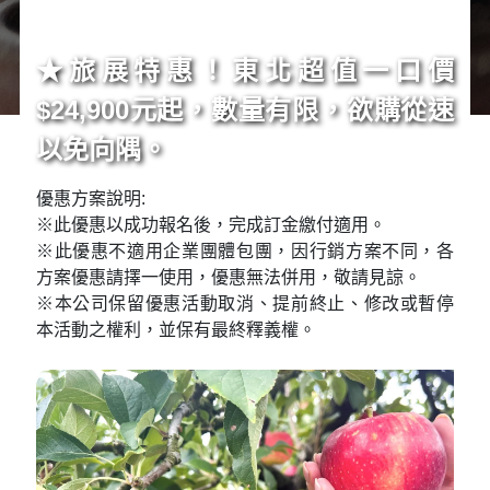
★旅展特惠！東北超值一口價
$24,900元起，數量有限，欲購從速
以免向隅。
優惠方案說明:
※此優惠以成功報名後，完成訂金繳付適用。
※此優惠不適用企業團體包團，因行銷方案不同，各
方案優惠請擇一使用，優惠無法併用，敬請見諒。
※本公司保留優惠活動取消、提前終止、修改或暫停
本活動之權利，並保有最終釋義權。