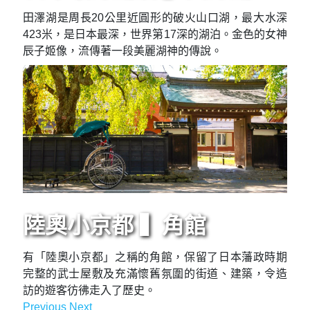
田澤湖是周長20公里近圓形的破火山口湖，最大水深
423米，是日本最深，世界第17深的湖泊。金色的女神
辰子姬像，流傳著一段美麗湖神的傳說。
陸奧小京都 ▍角館
有「陸奧小京都」之稱的角館，保留了日本藩政時期
完整的武士屋敷及充滿懷舊氛圍的街道、建築，令造
訪的遊客彷彿走入了歷史。
Previous
Next
Previous
Next