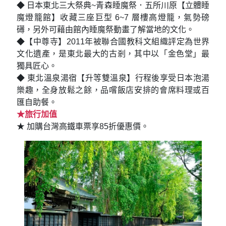
◆ 日本東北三大祭典~青森睡魔祭．五所川原【立體睡
魔燈籠館】收藏三座巨型 6~7 層樓高燈籠，氣勢磅
礡，另外可藉由館內睡魔祭動畫了解當地的文化。
◆【中尊寺】2011年被聯合國教科文組織評定為世界
文化遺產，是東北最大的古剎，其中以「金色堂」最
獨具匠心。
◆ 東北溫泉湯宿【升等雙溫泉】行程後享受日本泡湯
樂趣，全身放鬆之餘，品嚐飯店安排的會席料理或百
匯自助餐。
★旅行加值
★ 加購台灣高鐵車票享85折優惠價。