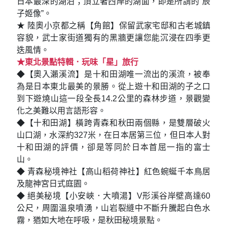
日本最深的湖泊；頂立著西岸的湖面，即是所謂的“辰
子姬像”。
★ 陸奧小京都之稱【角館】保留武家宅邸和古老城鎮
容貌，武士家街道獨有的黑牆更讓您能沉浸在四季更
迭風情。
★東北景點特輯．玩味「星」旅行
◆【奧入瀨溪流】是十和田湖唯一流出的溪流，被奉
為是日本東北最美的景勝。從上遊十和田湖的子之口
到下遊燒山這一段全長14.2公里的森林步道，景觀變
化之美難以用言語形容。
◆【十和田湖】橫跨青森和秋田兩個縣，是雙層破火
山口湖，水深約327米，在日本居第三位，但日本人對
十和田湖的評價，卻是等同於日本首屈一指的富士
山。
◆ 青森秘境神社【高山稻荷神社】紅色蜿蜒千本鳥居
及龍神宮日式庭園。
◆ 絕美秘境【小安峽．大噴湯】V形溪谷岸壁高達60
公尺，周圍溫泉噴湧，山岩裂縫中不斷升騰起白色水
霧，猶如大地在呼吸，是秋田秘境景點。