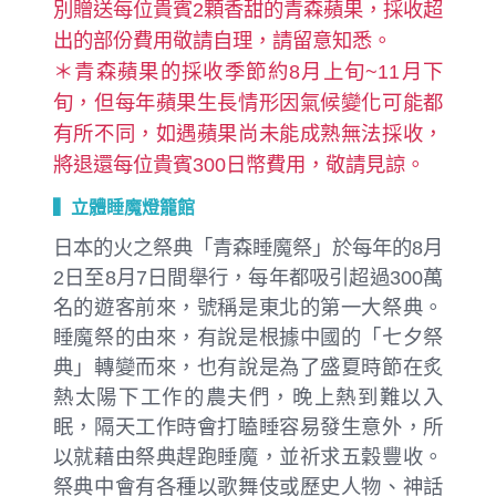
別贈送每位貴賓2顆香甜的青森蘋果，採收超
出的部份費用敬請自理，請留意知悉。
＊青森蘋果的採收季節約8月上旬~11月下
旬，但每年蘋果生長情形因氣候變化可能都
有所不同，如遇蘋果尚未能成熟無法採收，
將退還每位貴賓300日幣費用，敬請見諒。
▍立體睡魔燈籠館
日本的火之祭典「青森睡魔祭」於每年的8月
2日至8月7日間舉行，每年都吸引超過300萬
名的遊客前來，號稱是東北的第一大祭典。
睡魔祭的由來，有說是根據中國的「七夕祭
典」轉變而來，也有說是為了盛夏時節在炙
熱太陽下工作的農夫們，晚上熱到難以入
眠，隔天工作時會打瞌睡容易發生意外，所
以就藉由祭典趕跑睡魔，並祈求五穀豐收。
祭典中會有各種以歌舞伎或歷史人物、神話