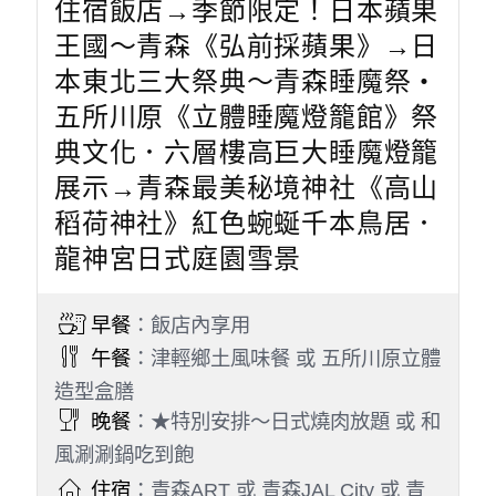
住宿飯店→季節限定！日本蘋果
王國～青森《弘前採蘋果》→日
本東北三大祭典～青森睡魔祭・
五所川原《立體睡魔燈籠館》祭
典文化．六層樓高巨大睡魔燈籠
展示→青森最美秘境神社《高山
稻荷神社》紅色蜿蜒千本鳥居．
龍神宮日式庭園雪景
早餐
：飯店內享用
午餐
：津輕鄉土風味餐 或 五所川原立體
造型盒膳
晚餐
：★特別安排～日式燒肉放題 或 和
風涮涮鍋吃到飽
住宿
：青森ART 或 青森JAL City 或 青