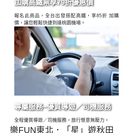
加購高鐵票享79折優惠價
報名此商品，全台出發搭配高鐵，享85折 加購
價，讓您輕鬆快捷到達桃園機場。
專屬服務~優質導遊／司機服務
全程優質導遊／司機服務，旅行愜意無壓力。
樂FUN東北．「星」遊秋田