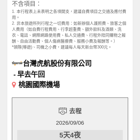
不含項目：
1. 本行程表上未表明之各項開支，建議自費項目之交通及應付費
用。
2. 非本旅遊所列行程之一切費用：如新辦個人護照費、旅客之個
人費用（如自費行程費用、行李超重費、額外飲料及酒類、洗
衣、電話、網際網路使用費、私人交通費、行程外陪同購物之報
酬、自由活動費、個人傷病醫療費、服務小費及報酬等。）
*領隊(導遊)、司機之小費，建議每人每天新台幣300元。
台灣虎航股份有限公司
早去午回
桃園國際機場
去程
2026/09/06
5天4夜