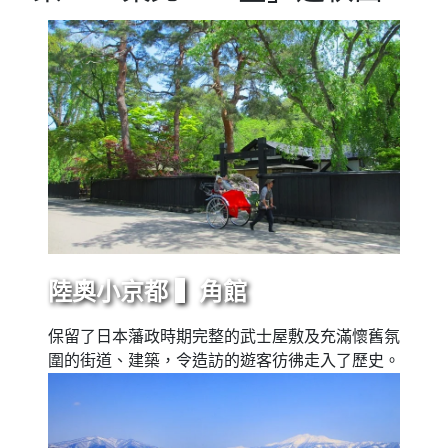
陸奧小京都 ▍角館
保留了日本藩政時期完整的武士屋敷及充滿懷舊氛
圍的街道、建築，令造訪的遊客彷彿走入了歷史。