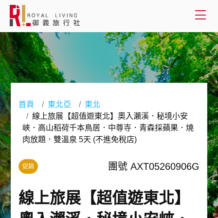
會員登入
國外旅遊
國內旅遊
首頁
東北亞
東北
線上旅展【超值遊東北】奧入瀨溪．秘境小安
客製服務
峽．高山稻荷千本鳥居．中尊寺．青森採蘋果．燒
肉放題．雙溫泉 5天 (不進免稅店)
旅遊資訊
團號 AXT05260906G
促銷
關於御義
線上旅展【超值遊東北】
客服專線(02) 2515-1218