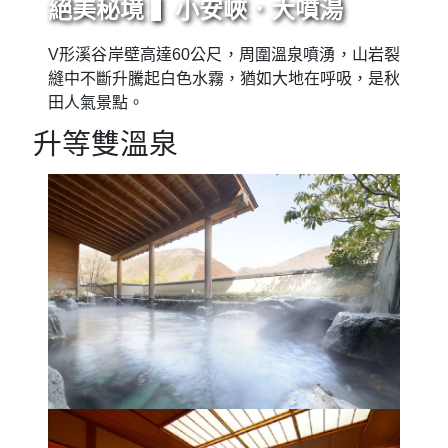
絕美秘境 ▍小安峽．大噴湯
V形溪谷岸壁高達60公尺，周圍溫泉噴湧，山岩裂
縫中不斷升騰起白色水霧，猶如大地在呼吸，是秋
田人氣景點。
升等雙溫泉