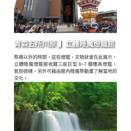
青森五所川原 ▍立體睡魔燈籠館
祭典以外的時間，這些燈籠、文物就會在此展示，
立體睡魔燈籠館收藏三座巨型 6~7 層樓高燈籠，
氣勢磅礡，另外可藉由館內睡魔祭動畫了解當地的
文化。