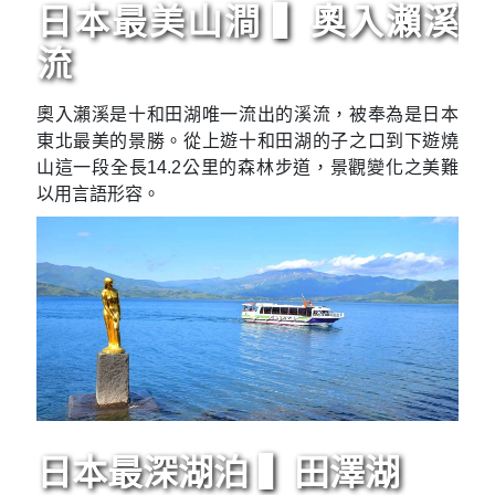
日本最美山澗 ▍奧入瀨溪
流
奧入瀨溪是十和田湖唯一流出的溪流，被奉為是日本
東北最美的景勝。從上遊十和田湖的子之口到下遊燒
山這一段全長14.2公里的森林步道，景觀變化之美難
以用言語形容。
日本最深湖泊 ▍田澤湖