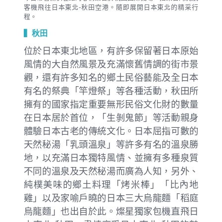
客機飛往日本東北-秋田空港。隨即展開日本東北的精采行
程。
▍秋田
位於日本東北地區，有許多保留著日本原始
風情的大自然風景及充滿懷舊情調的街市景
觀，還有許多知名的鄉土民俗藝能及全日本
有名的祭典「竿燈祭」等各種活動，秋田所
擁有的國家指定重要無形民俗文化財的數量
在日本居於首位，「生剝鬼節」等活動親身
體驗日本古老的傳統文化。日本屈指可數的
天然秘湯「乳頭溫泉」等許多有名的溫泉勝
地，以充滿日本獨特風情、並擁有多種泉質
不同的溫泉及天然秘湯而廣為人知，另外、
純樸美味的鄉土料理「烤米棒」「比內地
雞」以及家喻戶曉的日本三大烏龍麵「稻庭
烏龍麵」也出自於此。燦星獨家包機直飛日