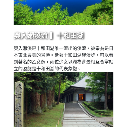
奧入瀨溪流 ▍十和田湖
奧入瀨溪是十和田湖唯一流出的溪流，被奉為是日
本東北最美的景勝。延著十和田湖畔漫步，可以看
到著名的乙女像，兩位少女以湖為背景相互合掌站
立的姿態是十和田湖的代表象徵。