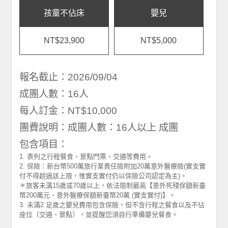
孩童不佔床
嬰兒
NT$23,900
NT$5,000
報名截止：2026/09/04
成團人數：16人
每人訂金：NT$10,000
團費說明：成團人數：16人以上 成團
包含項目：
1. 表列之行程餐食、景點門票、交通等費用。
2. 保險：新台幣500萬旅行業責任險附加20萬意外醫療險(實支實
付不得超過該上限，惟實支實付仍以保險公司認定為主)。
＊旅客未滿15歲或70歲以上，依法限制最高【意外死殘保額新臺
幣200萬元、意外醫療保額新臺幣20萬 (實支實付)】。
3. 未滿2 足歲之嬰兒費用包含保險，但不含行程之餐食以及不佔
座位（交通、景點），並提醒您須自行準備嬰兒餐食。