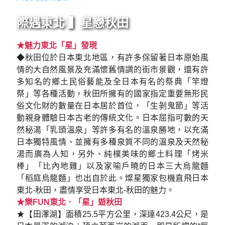
際遇東北 ▍星戀秋田
★魅力東北「星」發現
◆秋田位於日本東北地區，有許多保留著日本原始風
情的大自然風景及充滿懷舊情調的街市景觀，還有許
多知名的鄉土民俗藝能及全日本有名的祭典「竿燈
祭」等各種活動，秋田所擁有的國家指定重要無形民
俗文化財的數量在日本居於首位，「生剝鬼節」等活
動親身體驗日本古老的傳統文化。日本屈指可數的天
然秘湯「乳頭溫泉」等許多有名的溫泉勝地，以充滿
日本獨特風情、並擁有多種泉質不同的溫泉及天然秘
湯而廣為人知，另外、純樸美味的鄉土料理「烤米
棒」「比內地雞」以及家喻戶曉的日本三大烏龍麵
「稻庭烏龍麵」也出自於此。燦星獨家包機直飛日本
東北-秋田，盡情享受日本東北-秋田的魅力。
★樂FUN東北．「星」遊秋田
★【田澤湖】面積25.5平方公里，深達423.4公尺，是