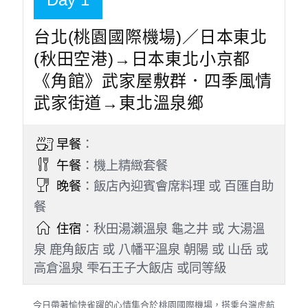
台北(桃園國際機場)／日本東北
(秋田空港)→日本東北小京都
《角館》武家屋敷群．四季風情
武家街道→東北溫泉鄉
早餐
：
午餐
：機上精緻套餐
晚餐
：飯店內迎賓會席料理 或 百匯自助
餐
住宿
：秋田湯瀨溫泉 龜之井 或 大湯溫
泉 鹿角飯店 或 八幡平溫泉 朝陽 或 山岳 或
高倉溫泉 雫石王子大飯店 或同等級
今日帶著愉快雀躍的心情集合於桃園國際機場，搭乘台灣虎航