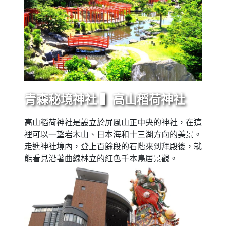
青森秘境神社 ▍高山稻荷神社
高山稻荷神社是設立於屏風山正中央的神社，在這
裡可以一望岩木山、日本海和十三湖方向的美景。
走進神社境內，登上百餘段的石階來到拜殿後，就
能看見沿著曲線林立的紅色千本鳥居景觀。