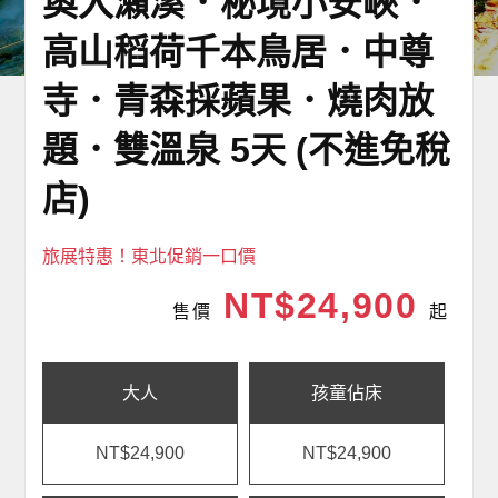
奧入瀨溪．秘境小安峽．
高山稻荷千本鳥居．中尊
寺．青森採蘋果．燒肉放
題．雙溫泉 5天 (不進免稅
店)
旅展特惠！東北促銷一口價
NT$24,900
售價
起
大人
孩童佔床
NT$24,900
NT$24,900