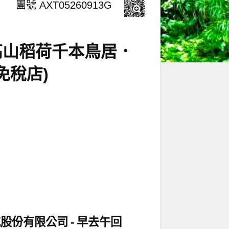
團號 AXT05260913G
高山稻荷千本鳥居．
免稅店)
航股份有限公司
早去午回