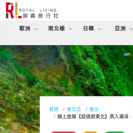
歐洲
南北極
日韓
亞洲
首頁
東北亞
東北
線上旅展【超值遊東北】奧入瀨溪．