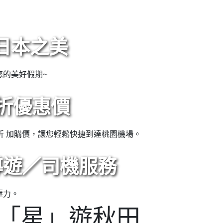
入瀨溪流
為是日本東北最美的景勝。從上遊十和田湖的子之口到下遊燒山