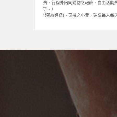
費、行程外陪同購物之報酬、自由活動
等。）
*領隊(導遊)、司機之小費，建議每人每天