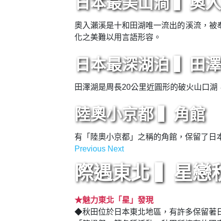
青森蘋果王國 ▍季
青森蘋果的產量約占日本全國第一，遊客