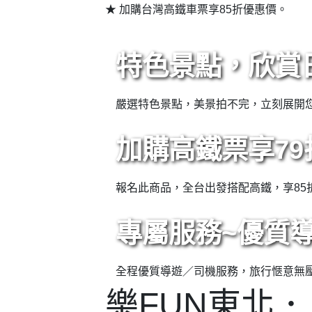
日本最美山澗 ▍奧
奧入瀨溪是十和田湖唯一流出的溪流，被奉
化之美難以用言語形容。