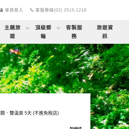
會員登入
客服專線(02) 2515-1218
主題旅
頂級郵
客製服
旅遊資
遊
輪
務
訊
雙溫泉 5天 (不進免稅店)