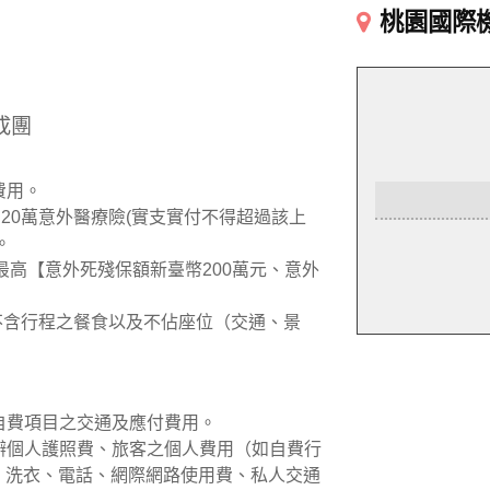
桃園國際
成團
費用。
加20萬意外醫療險(實支實付不得超過該上
。
最高【意外死殘保額新臺幣200萬元、意外
但不含行程之餐食以及不佔座位（交通、景
議自費項目之交通及應付費用。
新辦個人護照費、旅客之個人費用（如自費行
、洗衣、電話、網際網路使用費、私人交通