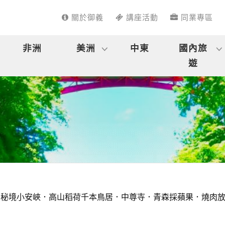
關於御義
講座活動
同業專區
非洲
美洲
中東
國內旅
遊
秘境小安峽．高山稻荷千本鳥居．中尊寺．青森採蘋果．燒肉放題．