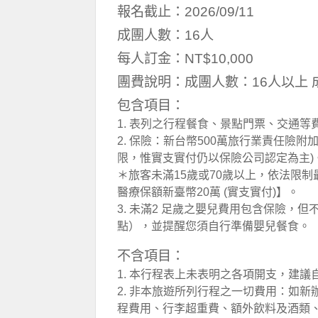
報名截止：2026/09/11
成團人數：16人
每人訂金：NT$10,000
團費說明：成團人數：16人以上 
包含項目：
1. 表列之行程餐食、景點門票、交通等
2. 保險：新台幣500萬旅行業責任險附
限，惟實支實付仍以保險公司認定為主)
＊旅客未滿15歲或70歲以上，依法限制
醫療保額新臺幣20萬 (實支實付)】。
3. 未滿2 足歲之嬰兒費用包含保險，
點），並提醒您須自行準備嬰兒餐食。
不含項目：
1. 本行程表上未表明之各項開支，建
2. 非本旅遊所列行程之一切費用：如
程費用、行李超重費、額外飲料及酒類