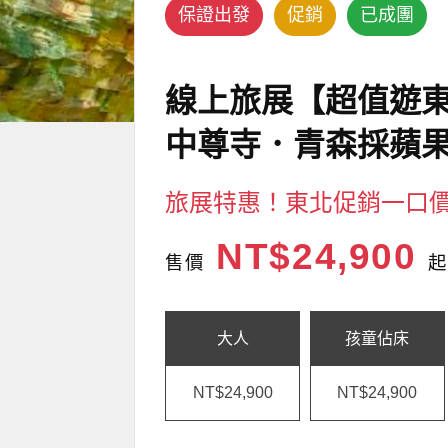
保證出發
促銷
已成團
線上旅展【超值遊
中尊寺．青森採蘋果
旅展特惠！東北促銷一口
NT$24,900
售價
起
大人
孩童佔床
NT$24,900
NT$24,900