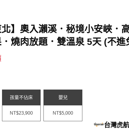
東北】奧入瀨溪．秘境小安峽．
．燒肉放題．雙溫泉 5天 (不進
價
孩童不佔床
嬰兒
NT$23,900
NT$5,000
台灣虎