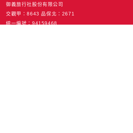
御義旅行社股份有限公司
交觀甲：8643 品保北：2671
統一編號：94159468
代表人：孫正強
聯絡人：陳素珍
台北總公司
台北市中山區民權東路三段2-1號15樓
服務專線：(02)2515-1218
傳真：02-2515-1260
電子郵件：service@bravo-holiday.com
集團品牌