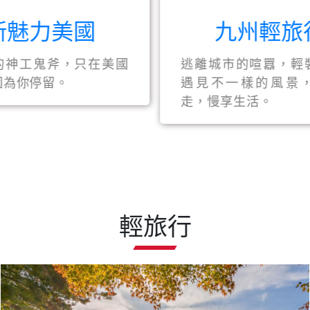
新魅力美國
九州輕旅
的神工鬼斧，只在美國
逃離城市的喧囂，輕
園為你停留。
遇見不一樣的風景
走，慢享生活。
輕旅行