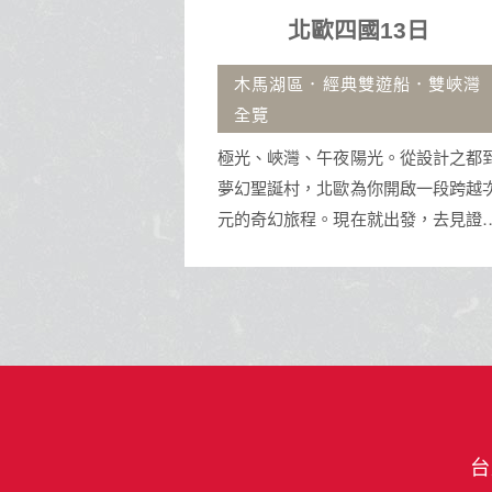
國13日
沖繩自由行4日
雙遊船．雙峽灣
古宇利大橋.那霸市區飯店.
沖繩擁有蔚藍透明海景與琉球王
陽光。從設計之都到
址，是體驗水上活動與獨特南國文
為你開啟一段跨越次
渡假天堂。
在就出發，去見證那
與壯美！
台