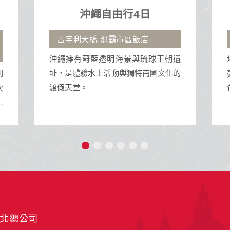
地中海郵輪假期榮耀號
石垣島、沖繩自主遊
地中海榮耀號是地中海郵輪公司的一艘
朝遺
豪華遊輪，擁有多樣化的設施與活動，
化的
包括精緻餐飲、娛樂表演、SPA和泳池
等，為旅客提供豪華舒適的海上旅行體
驗。
北總公司