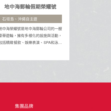
峴港５日
九
無購物站、印象會安秀、巴拿山
御船山.湯
佛手
車
峴港是越南中部的港口城市，以美溪沙
一半是火山
灘、巴拿山佛手大橋及古老的神聖五行
柔。坐看由
山聞名。這裡融合了現代都市魅力與深
食堂的煙火
厚文化底蘊，鄰近會安古鎮，是集休閒
來的地方。
海景、地標建築與道地美食於一身的旅
遊勝地。
集團品牌