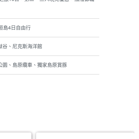
垣島4日自由行
獄谷、尼克斯海洋館
公園、島原纜車、獨家島原賞豚