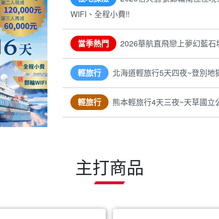
WIFI、全程小費!!
當季熱門
2026華航直飛戀上夢幻藍石
輕旅行
北海道輕旅行5天四夜~登別地
輕旅行
熊本輕旅行4天三夜~天草國立
主打商品