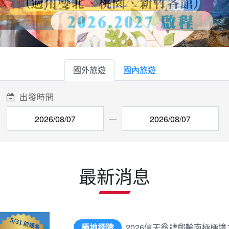
國外旅遊
國內旅遊
出發時間
最新消息
極地探險
2026信天翁號郵輪南極極