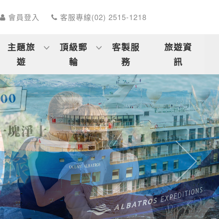
會員登入
客服專線(02) 2515-1218
主題旅
頂級郵
客製服
旅遊資
遊
輪
務
訊
往後