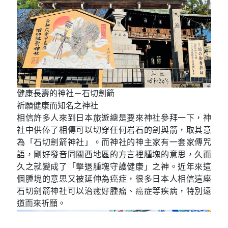
健康長壽的神社－石切劍箭
祈願健康而知名之神社
相信許多人來到日本旅遊總是要來神社參拜一下，神
社中供俸了相傳可以切穿任何岩石的劍與箭，取其意
為「石切劍箭神社」。而神社的神主家有一套家傳咒
語，剛好發音同關西地區的方言裡腫塊的意思，久而
久之就變成了「擊退腫塊守護健康」之神。近年來這
個腫塊的意思又被延伸為癌症，很多日本人相信這座
石切劍箭神社可以治癒好腫瘤、癌症等疾病，特別遠
道而來祈願。