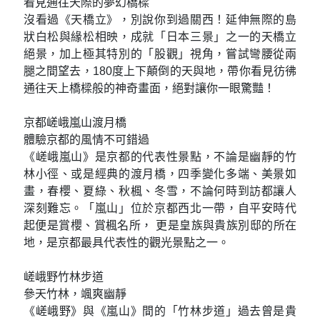
看見通往天際的夢幻橋樑
沒看過《天橋立》，別說你到過關西！延伸無際的島
狀白松與緣松相映，成就「日本三景」之一的天橋立
絕景，加上極其特別的「股觀」視角，嘗試彎腰從兩
腿之間望去，180度上下顛倒的天與地，帶你看見彷彿
通往天上橋樑般的神奇畫面，絕對讓你一眼驚豔！
京都嵯峨嵐山渡月橋
體驗京都的風情不可錯過
《嵯峨嵐山》是京都的代表性景點，不論是幽靜的竹
林小徑、或是經典的渡月橋，四季變化多端、美景如
畫，春櫻、夏綠、秋楓、冬雪，不論何時到訪都讓人
深刻難忘。「嵐山」位於京都西北一帶，自平安時代
起便是賞櫻、賞楓名所， 更是皇族與貴族別邸的所在
地，是京都最具代表性的觀光景點之一。
嵯峨野竹林步道
參天竹林，颯爽幽靜
《嵯峨野》與《嵐山》間的「竹林步道」過去曾是貴