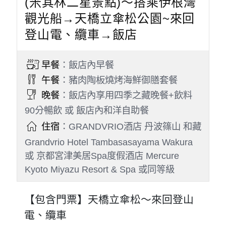
(米其林二星景點)～搭乘伊根灣
觀光船→天橋立傘松公園~來回
登山電、纜車→飯店
早餐
：飯店內早餐
午餐
：豬肉陶板燒烤海鮮御膳套餐
晚餐
：飯店內享用四季之藏晚餐+飲料
90分暢飲 或 飯店內和洋自助餐
住宿
：GRANDVRIO酒店 丹波篠山 和藏
Grandvrio Hotel Tambasasayama Wakura
或 京都宮津美居Spa度假酒店 Mercure
Kyoto Miyazu Resort & Spa 或同等級
【包含門票】天橋立傘松～來回登山
電、纜車