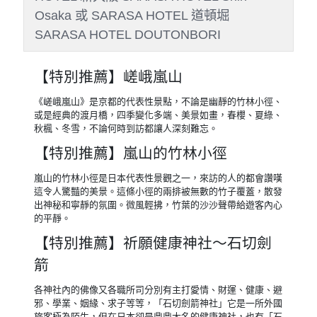
Osaka 或 SARASA HOTEL 道頓堀
SARASA HOTEL DOUTONBORI
【特別推薦】嵯峨嵐山
《嵯峨嵐山》是京都的代表性景點，不論是幽靜的竹林小徑、
或是經典的渡月橋，四季變化多端、美景如畫，春櫻、夏綠、
秋楓、冬雪，不論何時到訪都讓人深刻難忘。
【特別推薦】嵐山的竹林小徑
嵐山的竹林小徑是日本代表性景觀之一，來訪的人的都會讚嘆
這令人驚豔的美景。這條小徑的兩排被無數的竹子覆蓋，散發
出神秘和寧靜的氛圍。微風輕拂，竹葉的沙沙聲帶給遊客內心
的平靜。
【特別推薦】祈願健康神社～石切劍
箭
各神社內的佛像又各職所司分別有主打愛情、財運、健康、避
邪、學業、姻緣、求子等等，「石切劍箭神社」它是一所外國
旅客極為陌生，但在日本卻是鼎鼎大名的健康神社，也有「石