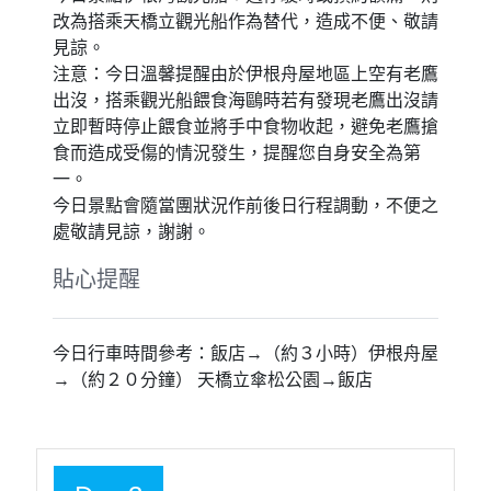
改為搭乘天橋立觀光船作為替代，造成不便、敬請
見諒。
注意：今日溫馨提醒由於伊根舟屋地區上空有老鷹
出沒，搭乘觀光船餵食海鷗時若有發現老鷹出沒請
立即暫時停止餵食並將手中食物收起，避免老鷹搶
食而造成受傷的情況發生，提醒您自身安全為第
一。
今日景點會隨當團狀況作前後日行程調動，不便之
處敬請見諒，謝謝。
貼心提醒
今日行車時間參考：飯店→（約３小時）伊根舟屋
→（約２０分鐘） 天橋立傘松公園→飯店