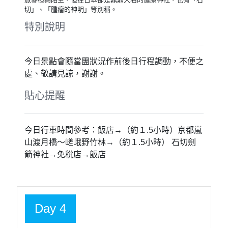
切」、「腫瘤的神明」等別稱。
特別說明
今日景點會隨當團狀況作前後日行程調動，不便之
處、敬請見諒，謝謝。
貼心提醒
今日行車時間參考：飯店→（約１.5小時）京都嵐
山渡月橋～嵯峨野竹林→（約１.5小時） 石切劍
箭神社→免稅店→飯店
Day 4