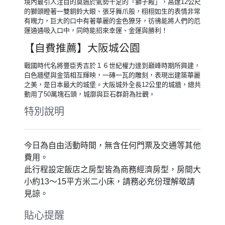
境內最引人注目的莫過於氣勢十足的「獅子殿」，高達12公尺
的獅頭瞪著一雙銅鈴大眼、張牙舞爪般，栩栩如生的表情非常
有魄力，巨大的口中有著華麗的金色獠牙，彷彿能將人們的厄
運通通吸入口中，同時能招來幸運、金運與勝利！
【自費推薦】大阪城公園
戰國時代名將豐臣秀吉於１６世紀權力達到巔峰時期所興建，
白色牆壁與金箔相互輝映，一磚一瓦的雕刻，表現出建築華麗
之美，是日本最大的城堡。大阪城外全長12公里的城牆，總共
動用了50萬塊石頭，城廓與巨石群蔚為壯觀。
特別說明
今日為自由活動時間，無含任何門票及交通等其他
費用。
此行程設定飯店之房型皆為商務經濟房型，房間大
小約13～15平方米二小床，請務必充份理解敬請
見諒。
貼心提醒