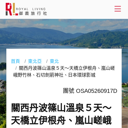
會員登入
國外旅遊
國內旅遊
首頁
東北亞
東北
關西丹波篠山溫泉５天～天橋立伊根舟、嵐山嵯
客製服務
峨野竹林、石切劍箭神社、日本環球影城
旅遊資訊
團號 OSA05260917D
關於御義
關西丹波篠山溫泉５天～
客服專線(02) 2515-1218
天橋立伊根舟、嵐山嵯峨