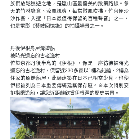
族們放鬆巡遊之地，是嵐山區最優美的散策路線。參
天的竹林綠意、涼風颯爽，每當微風吹拂，竹葉便沙
沙作響，入選「日本最值得保留的百種聲音」之一，
也是電影《藝妓回憶錄》的拍攝場景之一。
丹後伊根舟屋灣遊船
被時光遺忘的古老漁村
位於京都丹後半島的《伊根》，像是一座彷彿被時光
遺忘的古老漁村，保留近230多家以1樓為船艙、2樓為
住家的原始船屋，此類建築在日本已相當少見，也使
伊根被列為日本重要傳統建築保存區。※本次特別安
排搭乘遊船，讓您近距離欣賞伊根灣的歷史美景。