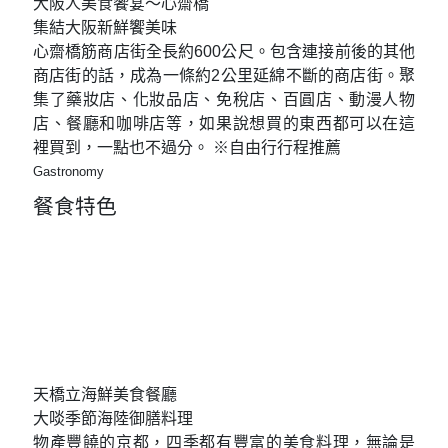
大阪人美食饗宴～心齋橋
集結大阪新鮮饗美味
心齋橋筋商店街全長約600公尺。包含連接前後的其他
商店街的話，成為一條約2公里延綿不斷的商店街。聚
集了藥妝店、化妝品店、免稅店、百圓店、動漫人物
店、餐廳和咖啡店等，如果說想買的東西都可以在這
裡買到，一點也不過分。 ※自由行行程推薦
Gastronomy
餐食特色
天橋立海鮮美食餐廳
大啖季節海陸御膳料理
物產豐饒的京都，四季都有豐富的美食料理，無論是