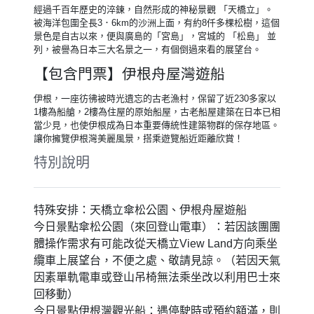
經過千百年歷史的淬鍊，自然形成的神秘景觀 「天橋立」。
被海洋包圍全長3．6km的沙洲上面，有約8仟多棵松樹，這個
景色是自古以來，便與廣島的「宮島」，宮城的 「松島」 並
列，被譽為日本三大名景之一，有個倒過來看的展望台。
【包含門票】伊根舟屋灣遊船
伊根，一座彷彿被時光遺忘的古老漁村，保留了近230多家以
1樓為船艙，2樓為住屋的原始船屋，古老船屋建築在日本已相
當少見，也使伊根成為日本重要傳統性建築物群的保存地區。
讓你擁覽伊根灣美麗風景，搭乘遊覽船近距離欣賞！
特別說明
特殊安排：天橋立傘松公園、伊根舟屋遊船
今日景點傘松公園（來回登山電車）：若因該團團
體操作需求有可能改從天橋立View Land方向乘坐
纜車上展望台，不便之處、敬請見諒。（若因天氣
因素單軌電車或登山吊椅無法乘坐改以利用巴士來
回移動）
今日景點伊根灣觀光船：遇停駛時或預約額滿，則