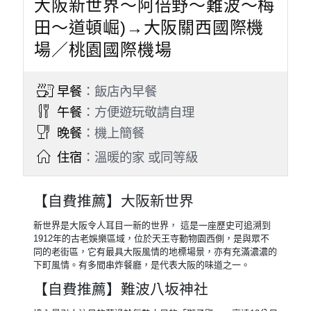
大阪新世界～阿倍野～難波～梅
田～道頓崛)→大阪關西國際機
場／桃園國際機場
早餐
：飯店內早餐
午餐
：方便遊玩敬請自理
晚餐
：機上簡餐
住宿
：溫暖的家 或同等級
【自費推薦】大阪新世界
新世界是大阪令人耳目一新的世界， 這是一座歷史可追溯到
1912年的古老娛樂區域，位於天王寺動物園西側，是與眾不
同的老街區，它有最具大阪風情的地標場景，亦有充滿濃濃的
下町風情。有多間串炸餐廳，是代表大阪的味道之一。
【自費推薦】難波八坂神社