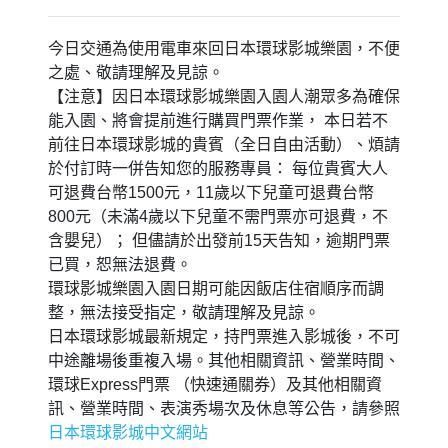
今日交通為使用電車來回日本環球影城樂園，不便
之處、敬請理解及見諒。
【注意】因日本環球影城樂園入園人潮眾多為確保
能入園、將會提前進行購買門票作業， 本日若不
前往日本環球影城的貴賓（全日自由活動）、煩請
於付訂時一併告知您的服務專員： 每位貴賓大人
可退費台幣1500元，11歲以下兒童可退費台幣
800元（未滿4歲以下兒童不需門票亦可退費，不
含嬰兒）； 但儘請於出發前15天告知，逾期門票
已買，恕無法退費。
環球影城樂園入園日期可能因飯店住宿順序而調
整，無法接受指定，敬請理解及見諒。
日本環球影城最新規定，持門票進入影城後，不可
中途離場後重複入場。其他相關資訊、營業時間、
環球Express門票 （快速通關券）及其他相關資
訊、營業時間、表演秀場次及休息等公告，請參照
日本環球影城中文網站