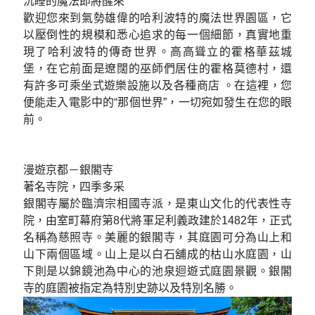
『黃色小小兵樂園』
充分地享受到自由無比
在巨大圓頂螢幕上播放小小黃人們的大鬧劇，身臨其
境的影像讓您完全沉浸其中，超令人興奮的飛車全新
登場！ 故事舞臺為怪盜格魯的宅邸兼研究室。全面領
略無比自由、充滿正義感的小黃人可愛風貌歡迎您一
同參與可愛又調皮的歡樂現場！
『哈利波特魔法世界』
沉睡的魔法即將醒來
歡迎您來到氣勢雄偉的哈利波特的魔法世界園區，它
以壓倒性的規模和悉心追求的每一個細節，真實地重
現了哈利波特的傳奇世界。高高聳立的霍格華茲城
堡，在它前面是遼闊的巫師們居住的霍格莫德村，還
有許多可乘坐式遊樂設施以及各種商店 。在這裡，您
便能走入電影中的“那個世界”，一切宛如發生在您的眼
前。