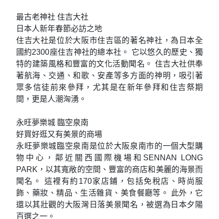
這裡還有京都最道地的美味小吃，濃郁的豆乳冰淇
淋、鹹香Q彈的章魚蛋串、扎實多汁的牛肉可樂餅，以
及微甜軟Q的蕨餅，都是到訪錦市場不可錯過的特色小
食！
最古老神社 住吉大社