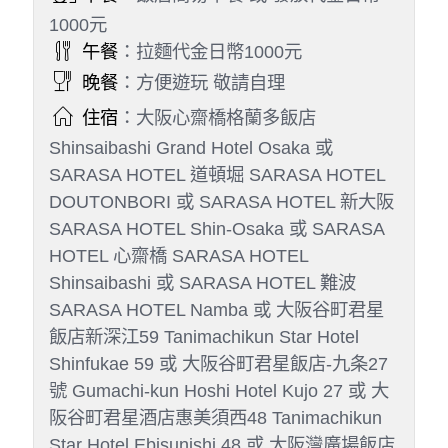
今日行車時間參考：飯店→（約１５分鐘） 下鴨
神社→（約１５分鐘）錦市場→（約１小時３５
分）南丹美山町→飯店
Day 3
飯店→求勝運秘境~勝尾寺→箕
面公園~百選瀑布→箕面Q’s
MALL→免稅店→飯店
早餐
：飯店簡易早餐 或 發放代金日幣
1000元
午餐
：拉麵代金日幣1000元