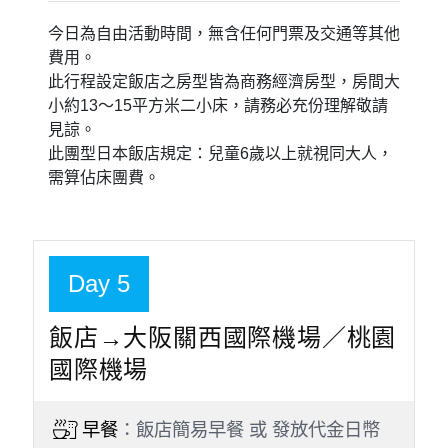
區，它有最具大阪風情的地標場景，亦有充滿濃濃的下町風
情。新世界有多間串炸餐廳，是代表大阪的味道之一。
【自費推薦】阿倍野HARUKAS展望
台
為大阪新景點，2014全新開幕，緊鄰著JR及各線地鐵，大樓
樓下是天王寺站及阿倍野橋站，此棟主要是百貨樓層由地下2
樓到地上14樓包含美食街、名店、餐廳、知名甜點店、服飾、
流行品牌等，樓上為飯店，此景點待上一整天也嫌太少。
【自費推薦】大阪城公園
戰國時代名將豐臣秀吉於１６世紀權力達到巔峰時期所興建，
白色牆壁與金箔相互輝映，一磚一瓦的雕刻，表現出建築華麗
之美，是日本最大的城堡。約12公里的城牆，總共動用了50
萬塊石頭，城廓與巨石群蔚為壯觀。
特別說明
今日為自由活動時間，無含任何門票及交通等其他
費用。