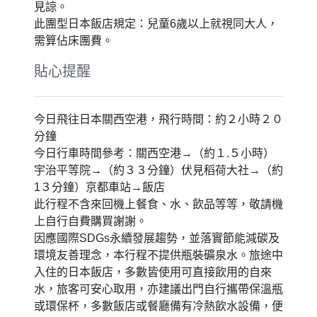
京都藝術新車站
斥資200億日幣打造的京都玄關【京都新車站】，擁有著現代
化的建築外觀、及巧奪天工的設計；另外還有地下商店、餐廳
街等店面，非常熱鬧；頂上有空中庭園，長排手扶梯直上屋
頂，華燈初上後更是觀賞京都夜景的好地方。
特別說明
特殊安排：伏見稻荷大社、京都車站
門票景點：宇治平等院
今日景點「平等院」若遇無法參觀則改前往「金閣
寺」不便之處、敬請見諒。
今日景點會隨當團狀況作前後日行程調動，不便之
處、敬請見諒。
此行程設定飯店之房型皆為商務經濟房型，房間大
小約13～15平方米二小床，請務必充份理解敬請
見諒。
此團型日本飯店規定：兒童6歲以上就視同大人，
需算佔床團費。