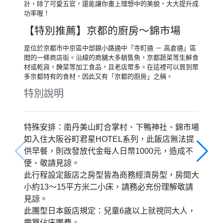
【特別推薦】南丹美山町～京都合掌
村
京都南丹市的美山町也有歷史悠久的茅草屋合掌村！這些被保
存下來大大小小的茅草屋至少都有150年至200年的歷史，其
中最古老的建築為220年前建造。沐浴著暖陽的小路上漫步，
人煙稀少的「美山茅草屋之鄉」有如與世隔絕般地寧靜。
【特別推薦】最古老神社～下鴨神社
位於京都的《賀茂御祖神社》以《下鴨神社》之名廣為人知，
除了是日本的古老神社之一，更被登錄為世界文化遺產。走過
朱紅色鳥居，《相生社》由兩棵神木合而為一的「連理賢
木」，不論是想結良緣或是祈求順利，都非常靈驗呢！
【特別推薦】第一美麗神～河合神社
《河合神社》因祭祀美麗之神，且同時可以祈求安產、育兒、
結緣等而深受女性喜愛，同時「鏡繪馬」如鏡子般的外型設
計，除了可愛五官，還能讓你畫上理想中的美貌，大大提升成
功率喔！