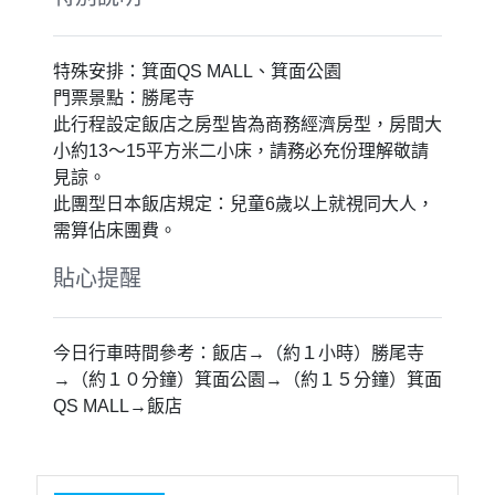
【包含門票】達摩不倒翁～勝尾寺
這裡以祈求勝運而聞名，寺內有滿坑滿谷大小不等的可愛達摩
不倒翁相當有特色，更被尊崇為祈求勝利和吉祥的寺廟。屬於
西國三十三所的第二十三號禮所，開山者為開成，所祭祀本尊
是十一面千手觀世音菩薩。此寺又被譽為「花之寺」。
【特別推薦】箕面公園～百選瀑布
是大阪備受歡迎的消暑勝地，境內山水景色豐富，沿著河岸漫
步，古色古香的老屋與景色相襯，濃濃日式典雅風情；另外公
園內最著名的就是傾洩而下的《箕面瀑布》，在天氣晴朗時，
還有機會看見彩虹呢！
【特別推薦】箕面萱野～QS MALL
是一座大型商業設施，設有電影院和專賣店，還有購物街，空
間寬敞、美食餐廳多，還有很多遊樂設施，是帶小孩的親子旅
行，最佳去處。大人小孩的旅行目地一次滿足。
特別說明