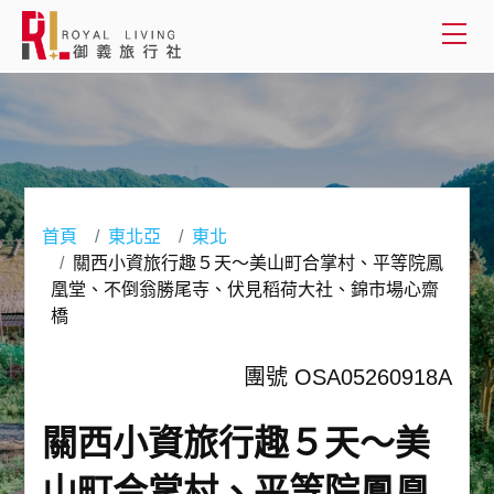
會員登入
國外旅遊
國內旅遊
首頁
東北亞
東北
關西小資旅行趣５天～美山町合掌村、平等院鳳
客製服務
凰堂、不倒翁勝尾寺、伏見稻荷大社、錦市場心齋
橋
旅遊資訊
團號 OSA05260918A
關於御義
關西小資旅行趣５天～美
客服專線(02) 2515-1218
山町合掌村、平等院鳳凰