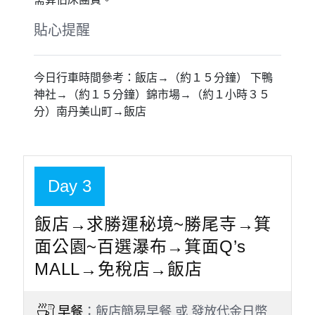
【特別推薦】京都的廚房～錦市場
是位於京都市中京區中部錦小路通中「寺町通 － 高倉通」區
間的一條商店街。沿線的商舖大多銷售魚，京都蔬菜等生鮮食
材或乾貨，醃菜等加工食品，且老店眾多。在這裡可以買到眾
多京都特有的食材，因此又有「京都的廚房」之稱。
特別說明
特殊安排：南丹美山町合掌村、下鴨神社、錦市場
如入住大阪谷町君星HOTEL系列，此飯店無法提
供早餐，則改發放代金每人日幣1000元，造成不
便、敬請見諒。
此行程設定飯店之房型皆為商務經濟房型，房間大
小約13～15平方米二小床，請務必充份理解敬請
見諒。
此團型日本飯店規定：兒童6歲以上就視同大人，
需算佔床團費。
貼心提醒