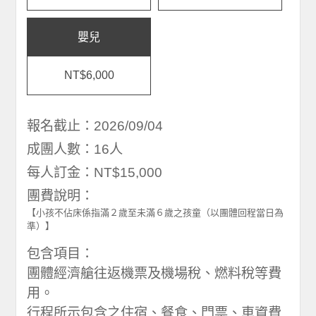
嬰兒
NT$6,000
報名截止：2026/09/04
成團人數：16人
每人訂金：NT$15,000
團費說明：
【小孩不佔床係指滿２歲至未滿６歲之孩童（以團體回程當日為
準）】
包含項目：
團體經濟艙往返機票及機場稅、燃料稅等費
用。
行程所示包含之住宿、餐食、門票、車資費