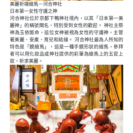
為人知，除了是日本的古老神社之一，更被登錄為世
界文化遺產。走過朱紅色鳥居，《相生社》由兩棵神
木合而為一的「連理賢木」迎接著您，不論是想結良
緣或是祈求順利，都非常靈驗呢！
美麗祈禱繪馬－河合神社
日本第一女性守護之神
河合神社位於京都下鴨神社境內，以其「日本第一美
麗神」的稱號聞名，特別受到女性的歡迎。 神社主祭
神為玉依姬命，這位女神被視為女性的守護神，主管
著美麗、安產、育兒和結緣。 河合神社最為人所知的
特色是「鏡繪馬」，這是一種手鏡形狀的繪馬，參拜
者可以用化妝品或神社提供的彩筆為繪馬上的五官上