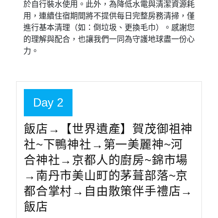
貼心提醒
今日飛往日本關西空港，飛行時間：約２小時２０
分鐘
今日行車時間參考：關西空港→（約１.５小時）
宇治平等院→（約３３分鐘）伏見稻荷大社→（約
1３分鐘）京都車站→飯店
此行程不含來回機上餐食、水、飲品等等，敬請機
上自行自費購買謝謝。
因應國際SDGs永續發展趨勢，並落實節能減碳及
環境友善理念，本行程不提供瓶裝礦泉水。旅途中
入住的日本飯店，多數皆使用可直接飲用的自來
水，旅客可安心取用，亦建議出門自行攜帶保溫瓶
或環保杯，多數飯店或餐廳備有冷熱飲水設備，便
於自行裝水使用。此外，為降低水電與清潔資源耗
用，連續住宿期間將不提供每日完整房務清掃，僅
進行基本清理（如：倒垃圾、更換毛巾）。感謝您