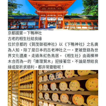
漫遊京都－銀閣寺
著名寺院，四季多采
銀閣寺屬於臨濟宗相國寺派，是東山文化的代表性寺
院，由室町幕府第8代將軍足利義政建於1482年，正式
名稱為慈照寺。美麗的銀閣寺，其庭園可分為山上和
山下兩個區域。山上是以白石舖成的枯山水庭園，山
下則是以錦鏡池為中心的池泉迴遊式庭園景觀。銀閣
寺的庭園被指定為特別史跡以及特別名勝。
京都國寶－下鴨神社
古老的相生社結良緣
位於京都的《賀茂御祖神社》以《下鴨神社》之名廣