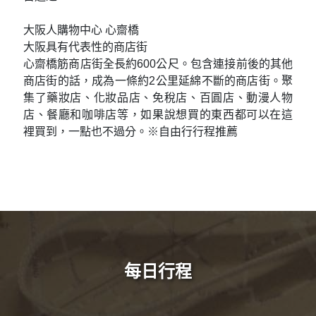
日本人新年春節必訪之地
住吉大社是位於大阪市住吉區的著名神社，為日本全
國約2300座住吉神社的總本社。 它以悠久的歷史、獨
特的建築風格和豐富的文化活動聞名。 住吉大社供奉
著航海、交通、和歌、安產等多方面的神明，吸引著
眾多信徒前來參拜，尤其是在新年參拜和住吉祭期
間，更是人潮洶湧。
永旺夢樂城 臨空泉南
好買好逛又有美景的商場
永旺夢樂城臨空泉南是位於大阪泉南市的一個大型購
物中心，鄰近關西國際機場和SENNAN LONG
PARK，以其寬敞的空間、豐富的商店和美麗的海景而
聞名。 這裡有約170家店鋪，包括免稅店、時尚服
飾、藥妝、精品、生活雜貨、美食餐廳等。 此外，它
還以其壯觀的大阪灣日落美景聞名，被選為日本夕陽
百選之一。
大阪人購物中心 心齋橋