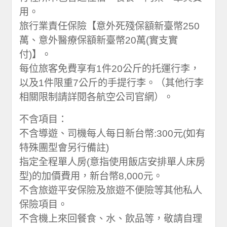
用。
旅行業責任保險【意外死殘保額新臺幣250
萬、意外醫療保額新臺幣20萬(實支實
付)】。
每位旅客免費享有1件20公斤的托運行李，
以及1件限重7公斤的手提行李。（其他行李
相關限制請詳閱各航空公司官網）。
不含項目：
不含導遊、司機每人每日新台幣:300元(如有
特殊團型會另行備註)
指定全程單人房(意指使用飯店安排單人床房
型)的加價費用，新台幣8,000元。
不含旅遊平安保險及旅遊不便險等其他私人
保險項目。
不含機上來回餐食、水、飲品等，敬請自理