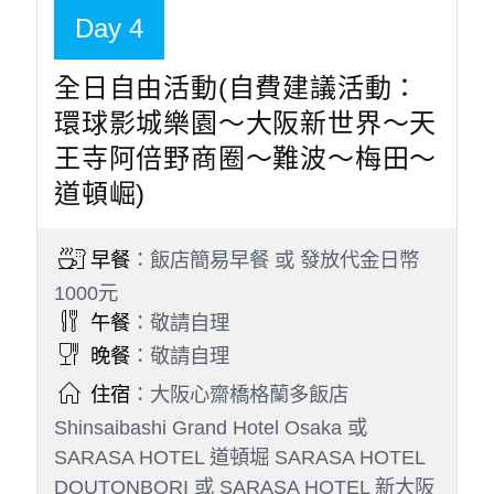
特殊安排：箕面QS MALL、箕面公園
門票景點：勝尾寺
此行程設定飯店之房型皆為商務經濟房型，房間大
小約13～15平方米二小床，請務必充份理解敬請
見諒。
此團型日本飯店規定：兒童6歲以上就視同大人，
需算佔床團費。
貼心提醒
今日行車時間參考：飯店→（約１小時）勝尾寺
→（約１０分鐘）箕面公園→（約１５分鐘）箕面
QS MALL→飯店
Day 4