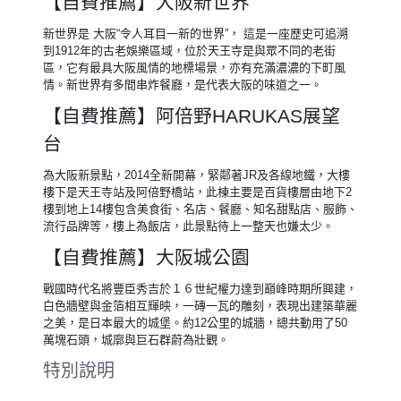
Shinsaibashi 或 SARASA HOTEL 難波
SARASA HOTEL Namba 或 大阪谷町君星
飯店新深江59 Tanimachikun Star Hotel
Shinfukae 59 或 大阪谷町君星飯店-九条27
號 Gumachi-kun Hoshi Hotel Kujo 27 或 大
阪谷町君星酒店惠美須西48 Tanimachikun
Star Hotel Ebisunishi 48 或 大阪灣廣場飯店
Osaka Bay Plaza Hotel 或同等級
【自費推薦】日本環球影城樂園
到大阪絕對不能錯過《環球影城》，推薦暢玩一日遊，讓您從
早玩到晚！除了現在最夯的「超級任天堂世界」、「可愛小小
兵樂園」、「哈利波特魔法世界」之外，還有紐約、好萊塢、
舊金山、侏儸紀公園等主題樂園！
【自費推薦】大阪新世界
新世界是 大阪“令人耳目一新的世界”， 這是一座歷史可追溯
到1912年的古老娛樂區域，位於天王寺是與眾不同的老街