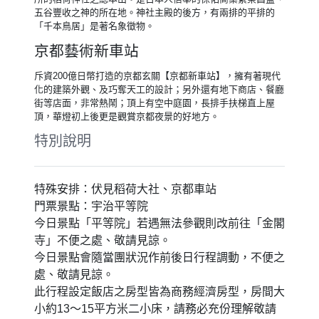
Wing International Kyoto-Shijo Karasuma
或 京都二條La''gent酒店 La''gent Hotel
Kyoto Nijo 或 京都烏丸二條曼迪設計酒店
hotel MONday KYOTO KARASUMANIJO
或 京都丸太町曼迪設計酒店 hotel MONday
KYOTO MARUTAMACHI 或同等級
【包含門票】宇治平等院
平等院鳳凰堂為極具歷史性建築物的世界遺產，原名阿彌陀
堂，至江戶時期，因外型因有兩隻尊貴象徵的金銅鳳凰像改名
為鳳凰堂。堂內有一千多年的歷史佛像，最著名的阿彌陀如來
像更是高達一丈六尺高，成為到宇治必到訪景點之一。
【特別推薦】伏見稻荷神社
據史書記載始建於西元711年，是遍及日本全國各地約三萬多
所的稻荷神社之總本山。是日本人信奉的保佑商業繁榮昌盛、
五谷豐收之神的所在地。神社主殿的後方，有兩排的平排的
「千本鳥居」是著名象徵物。