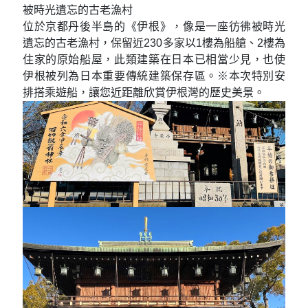
腿之間望去，180度上下顛倒的天與地，帶你看見彷彿
通往天上橋樑般的神奇畫面，絕對讓你一眼驚豔！
日本三大神社－春日大社
園區內到處有梅花鹿蹤跡
奈良最為人熟知的莫過於東大寺及奈良鹿公園，位在
奈良公園內的《春日大社》則是1300年前奈良建都
時，為祈求國家繁榮、國民幸福，而興建的雄偉社
殿，並與《伊勢神宮》、《石清水八幡宮》同為日本
三大神社，全國分布多達3000處分社。屹立在原始森
林中的《春日大社》幅員遼濶，遍植長綠樹木，是聯
合國認定的世界文化遺產。