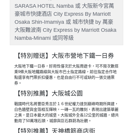
Day 3
全日自由活動 特別贈送：大阪
市營地下鐵一日券~旅遊達人帶
領玩(搭乘電鐵~大阪城公園、天
神橋筋商店街、梅田商圈)→飯
店
早餐
：飯店內早餐
午餐
：方便遊玩敬請自理
晚餐
：方便遊玩敬請自理
住宿
：大阪心齋橋格蘭多飯店
Shinsaibashi Grand Hotel Osaka 或
SARASA HOTEL 道頓堀 SARASA HOTEL
DOUTONBORI 或 SARASA HOTEL 新大阪