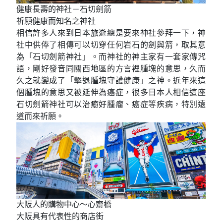
丹後伊根舟屋灣遊船
被時光遺忘的古老漁村
位於京都丹後半島的《伊根》，像是一座彷彿被時光
遺忘的古老漁村，保留近230多家以1樓為船艙、2樓為
住家的原始船屋，此類建築在日本已相當少見，也使
伊根被列為日本重要傳統建築保存區。※本次特別安
排搭乘遊船，讓您近距離欣賞伊根灣的歷史美景。