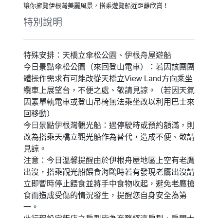
DOUTONBORI 或 SARASA HOTEL 新大阪
SARASA HOTEL Shin-Osaka 或 SARASA
HOTEL 心齋橋 SARASA HOTEL
Shinsaibashi 或 SARASA HOTEL 難波
SARASA HOTEL Namba 或 大阪新今宮萬
豪城市快捷酒店 City Express By Marriott
Osaka Shin-Imamiya 或 城市快捷 by 萬豪
大阪難波南 City Express by Marriott Osaka
Namba-Minami 或同等級
【包含門票】天橋立傘松～來回登山
電、纜車
經過千百年歷史的淬鍊，自然形成的神秘景觀 「天橋立」。
被海洋包圍全長3．6km的沙洲上面，有約8仟多棵松樹，這個
景色是自古以來，便與廣島的「宮島」，宮城的 「松島」 並
列，被譽為日本三大名景之一，有個倒過來看的展望台。
【包含門票】伊根舟屋灣遊船