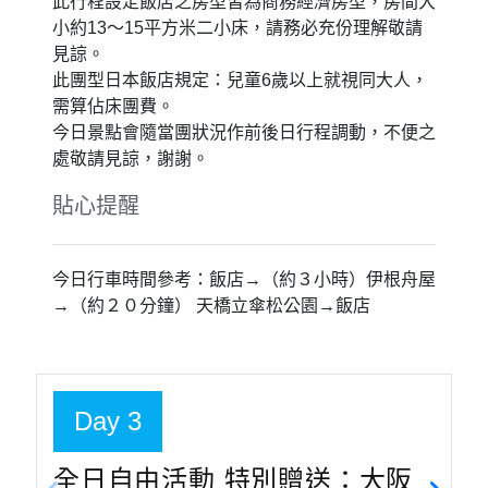
伊根，一座彷彿被時光遺忘的古老漁村，保留了近230多家以
1樓為船艙，2樓為住屋的原始船屋，古老船屋建築在日本已相
當少見，也使伊根成為日本重要傳統性建築物群的保存地區。
讓你擁覽伊根灣美麗風景，搭乘遊覽船近距離欣賞！
特別說明
特殊安排：天橋立傘松公園、伊根舟屋遊船
今日景點傘松公園（來回登山電車）：若因該團團
體操作需求有可能改從天橋立View Land方向乘坐
纜車上展望台，不便之處、敬請見諒。（若因天氣
因素單軌電車或登山吊椅無法乘坐改以利用巴士來
回移動）
今日景點伊根灣觀光船：遇停駛時或預約額滿，則
改為搭乘天橋立觀光船作為替代，造成不便、敬請
見諒。
注意：今日溫馨提醒由於伊根舟屋地區上空有老鷹
出沒，搭乘觀光船餵食海鷗時若有發現老鷹出沒請