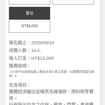
嬰兒
NT$6,000
報名截止：2026/09/24
成團人數：16人
每人訂金：NT$15,000
團費說明：
【小孩不佔床係指滿２歲至未滿６歲之孩童（以團體回程當日為
準）】
包含項目：
團體經濟艙往返機票及機場稅、燃料稅等費
用。
行程所示包含之住宿、餐食、門票、車資費