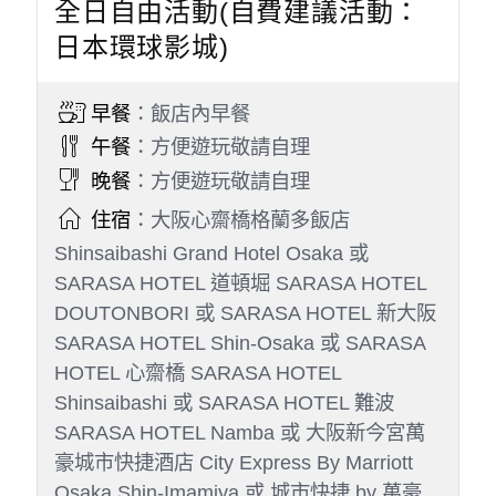
退費，不便之處敬請見諒。
市營地下鐵行程設定：以行程表上設定路線為準，
若不想跟隨達人（導遊）帶領的路線，敬請取票後
可脫隊自行前往。
市營地下鐵一日券使用說明：傳統紙本券，自票券
投入自動剪票口（第一次進站）開始，有效時間為
當日營運時間內有效。
市營地下鐵一日券使用區間：大阪市營地下鐵全
線、大阪市營公車（部分路線除外）。
此行程設定飯店之房型皆為商務經濟房型，房間大
小約13～15平方米二小床，請務必充份理解敬請
見諒。
此團型日本飯店規定：兒童6歲以上就視同大人，
需算佔床團費。
今日景點會隨當團狀況作前後日行程調動，不便之
處敬請見諒，謝謝。