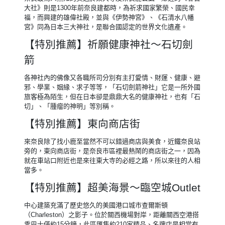
若有需要代購門票，請洽業務人員代為服務。
Day 5
飯店→奈良春日大社→東向商店
街→石切劍箭神社→免稅店→臨
空城OUTLET→大阪關西國際機
場／桃園國際機場
早餐
：飯店內早餐
午餐
：方便遊玩敬請自理
晚餐
：敬請自理+機上簡餐
住宿
：溫暖的家