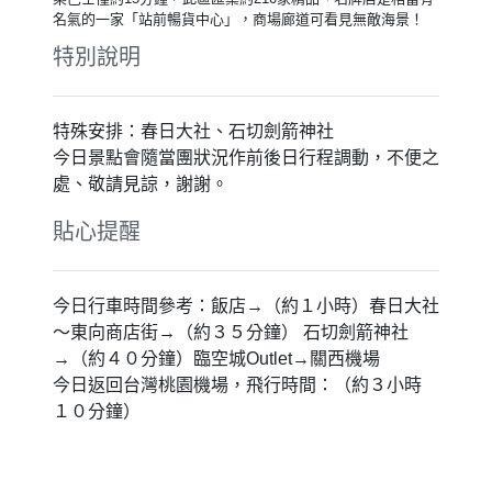
【特別推薦】奈良春日大社
奈良最為人熟知的莫過於東大寺及奈良鹿公園，鄰近的《春日
大社》則是1300年前奈良建都時，為祈求國家繁榮、國民幸
福，而興建的雄偉社殿，並與《伊勢神宮》、《石清水八幡
宮》同為日本三大神社，是聯合國認定的世界文化遺產。
【特別推薦】祈願健康神社～石切劍
箭
各神社內的佛像又各職所司分別有主打愛情、財運、健康、避
邪、學業、姻緣、求子等等，「石切劍箭神社」它是一所外國
旅客極為陌生，但在日本卻是鼎鼎大名的健康神社，也有「石
切」、「腫瘤的神明」等別稱。
【特別推薦】東向商店街
來奈良除了找小鹿至當然不可以錯過商店與美食，近鐵奈良站
旁的，東向商店街，是奈良市區裡最熱鬧的商店街之一，因為
就在車站口附近也是來往東大寺的必經之路，所以來往的人相
當多。
【特別推薦】超美海景～臨空城Outlet