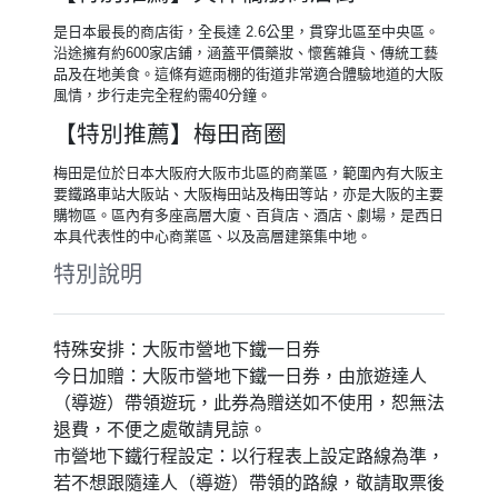
SARASA HOTEL Shin-Osaka 或 SARASA
HOTEL 心齋橋 SARASA HOTEL
Shinsaibashi 或 SARASA HOTEL 難波
SARASA HOTEL Namba 或 大阪新今宮萬
豪城市快捷酒店 City Express By Marriott
Osaka Shin-Imamiya 或 城市快捷 by 萬豪
大阪難波南 City Express by Marriott Osaka
Namba-Minami 或同等級
【特別贈送】大阪市營地下鐵一日券
大阪地下鐵一日券，好用性僅次於大阪周遊卡，可不限次數搭
乘9條大阪地鐵路線與大阪市巴士指定路線，前往指定合作地
點還享有門票折扣優惠，也是自由行不可或缺的一張交通票
券。
【特別推薦】大阪城公園
戰國時代名將豐臣秀吉於１６世紀權力達到巔峰時期所興建，
白色牆壁與金箔相互輝映，一磚一瓦的雕刻，表現出建築華麗