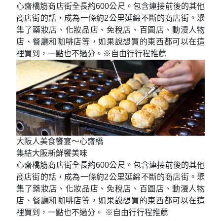
健康長壽的神社－石切劍箭
祈願健康而知名之神社
相信許多人來到日本旅遊總是要來神社參拜一下，神
社中供俸了相傳可以切穿任何岩石的劍與箭，取其意
為「石切劍箭神社」。而神社的神主家有一套家傳咒
語，剛好發音同關西地區的方言裡腫塊的意思，久而
久之就變成了「擊退腫塊守護健康」之神。近年來這
個腫塊的意思又被延伸為癌症，很多日本人相信這座
石切劍箭神社可以治癒好腫瘤、癌症等疾病，特別遠
道而來祈願。