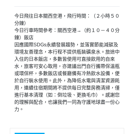
Bellevue Garden Hotel Kansai International
Airport 或 海灣海鷗飯店 HOTEL
BAYGULLS 或 關西機場華盛頓酒店
KANSAI AIRPORT WASHINGTON HOTEL
或同等級
關西國際空港
是使用填海造地的技術修建而成。通過5年的填海工程，用了
1．8億立方米的土方，在原先水深達17至18米的大海裡填出
了5．11平方公里的機場用地。主要由義大利建築師倫佐‧皮
亞諾和日本設計師岡部憲明設計的關西國際空港。
特別說明
此行程設定飯店之房型皆為商務經濟房型，房間大
小約13～15平方米二小床，請務必充份理解敬請
見諒。
此團型日本飯店規定：兒童6歲以上就視同大人，