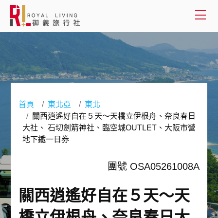
會員登入
國外旅遊
國內旅遊
首頁
東北亞
東北
關西逍遙好自在５天～天橋立伊根舟、奈良春日
客製服務
大社、 石切劍箭神社、臨空城OUTLET、大阪市營
地下鐵一日券
旅遊資訊
團號 OSA05261008A
關於御義
關西逍遙好自在５天～天
客服專線(02) 2515-1218
橋立伊根舟、奈良春日大