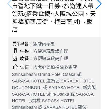
立即暫時停止餵食並將手中食物收起，避免老鷹搶
食而造成受傷的情況發生，提醒您自身安全為第
一。
此行程設定飯店之房型皆為商務經濟房型，房間大
小約13～15平方米二小床，請務必充份理解敬請
見諒。
此團型日本飯店規定：兒童6歲以上就視同大人，
需算佔床團費。
今日景點會隨當團狀況作前後日行程調動，不便之
處敬請見諒，謝謝。
貼心提醒
今日行車時間參考：飯店→（約３小時）伊根舟屋
→（約２０分鐘） 天橋立傘松公園→飯店