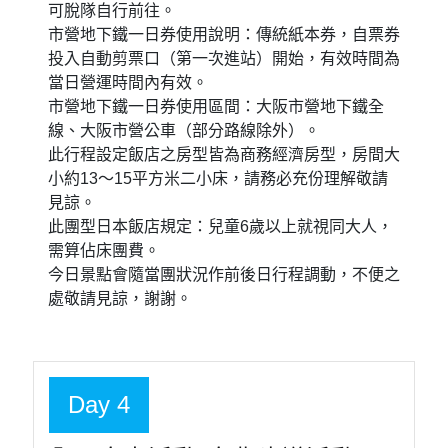
之美，是日本最大的城堡。大阪城外全長12公里的城牆，總共
動用了50萬塊石頭，城廓與巨石群蔚為壯觀。
【特別推薦】天神橋筋商店街
是日本最長的商店街，全長達 2.6公里，貫穿北區至中央區。
沿途擁有約600家店鋪，涵蓋平價藥妝、懷舊雜貨、傳統工藝
品及在地美食。這條有遮雨棚的街道非常適合體驗地道的大阪
風情，步行走完全程約需40分鐘。
【特別推薦】梅田商圈
梅田是位於日本大阪府大阪市北區的商業區，範圍內有大阪主
要鐵路車站大阪站、大阪梅田站及梅田等站，亦是大阪的主要
購物區。區內有多座高層大廈、百貨店、酒店、劇場，是西日
本具代表性的中心商業區、以及高層建築集中地。
特別說明
特殊安排：大阪市營地下鐵一日券
今日加贈：大阪市營地下鐵一日券，由旅遊達人
（導遊）帶領遊玩，此券為贈送如不使用，恕無法