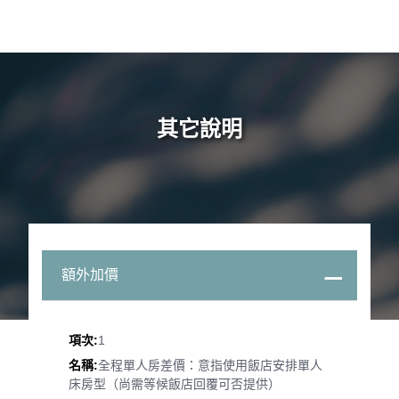
中心建築充滿了歷史悠久的美國港口城市查爾斯頓
（Charleston）之影子。位於關西機場對岸，距離關西空港搭
乘巴士僅約15分鐘，此區匯集約210家精品、名牌店是相當有
名氣的一家「站前暢貨中心」，商場廊道可看見無敵海景！
特別說明
特殊安排：春日大社、石切劍箭神社
今日景點會隨當團狀況作前後日行程調動，不便之
處、敬請見諒，謝謝。
貼心提醒
今日行車時間參考：飯店→（約１小時）春日大社
～東向商店街→（約３５分鐘） 石切劍箭神社
→（約４０分鐘）臨空城Outlet→關西機場
今日返回台灣桃園機場，飛行時間：（約３小時
１０分鐘）