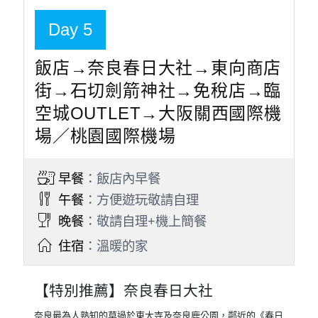
SARASA HOTEL Namba 或 大阪新今宮萬
豪城市快捷酒店 City Express By Marriott
Osaka Shin-Imamiya 或 城市快捷 by 萬豪
大阪難波南 City Express by Marriott Osaka
Namba-Minami 或同等級
【自費推薦】【自費推薦】日本環球
影城
集所有冒險浪漫、歡愉與發現的驚喜於一身的超大型主題樂
園，即將帶領您進入超乎想像的驚慄奇險世界。佔地54公頃的
日本環球影城，除了最新的「超級任天堂世界Super Nintendo
World」外，還有其它設施讓你身歷其境的去體驗。
特別說明
今日為自由活動時間，無含任何門票及交通等其他
費用。