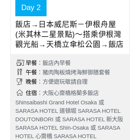
需算佔床團費。
貼心提醒
今日飛往日本關西空港，飛行時間：（２小時５０
分鐘）
今日行車時間參考：關西空港→（約１０－４０分
鐘）飯店
因應國際SDGs永續發展趨勢，並落實節能減碳及
環境友善理念，本行程不提供瓶裝礦泉水。旅途中
入住的日本飯店，多數皆使用可直接飲用的自來
水，旅客可安心取用，亦建議出門自行攜帶保溫瓶
或環保杯，多數飯店或餐廳備有冷熱飲水設備，便
於自行裝水使用。此外，為降低水電與清潔資源耗
用，連續住宿期間將不提供每日完整房務清掃，僅
進行基本清理（如：倒垃圾、更換毛巾）。感謝您
的理解與配合，也讓我們一同為守護地球盡一份心
力。