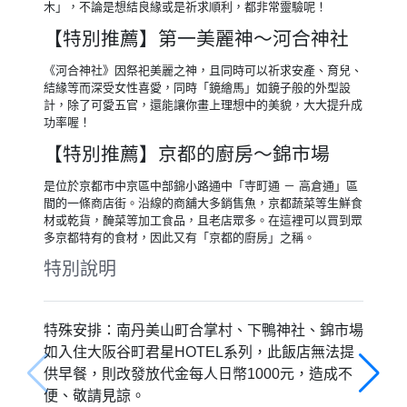
木」，不論是想結良緣或是祈求順利，都非常靈驗呢！
【特別推薦】第一美麗神～河合神社
《河合神社》因祭祀美麗之神，且同時可以祈求安產、育兒、
結緣等而深受女性喜愛，同時「鏡繪馬」如鏡子般的外型設
計，除了可愛五官，還能讓你畫上理想中的美貌，大大提升成
功率喔！
【特別推薦】京都的廚房～錦市場
是位於京都市中京區中部錦小路通中「寺町通 － 高倉通」區
間的一條商店街。沿線的商舖大多銷售魚，京都蔬菜等生鮮食
材或乾貨，醃菜等加工食品，且老店眾多。在這裡可以買到眾
多京都特有的食材，因此又有「京都的廚房」之稱。
特別說明
特殊安排：南丹美山町合掌村、下鴨神社、錦市場
如入住大阪谷町君星HOTEL系列，此飯店無法提
供早餐，則改發放代金每人日幣1000元，造成不
便、敬請見諒。