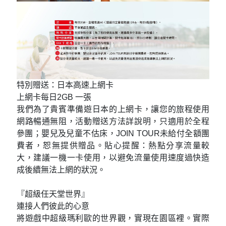
特別贈送：日本高速上網卡
上網卡每日2GB 一張
我們為了貴賓準備遊日本的上網卡，讓您的旅程使用
網路暢通無阻，活動贈送方法詳說明，只適用於全程
參團；嬰兒及兒童不估床，JOIN TOUR未給付全額團
費者，恕無提供贈品。貼心提醒：熱點分享流量較
大，建議一機一卡使用，以避免流量使用速度過快造
成後續無法上網的狀況。
『超級任天堂世界』
連接人們彼此的心意
將遊戲中超級瑪利歐的世界觀，實現在園區裡。實際