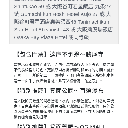
Shinfukae 59 或 大阪谷町君星飯店-九条27
號 Gumachi-kun Hoshi Hotel Kujo 27 或 大
阪谷町君星酒店惠美須西48 Tanimachikun
Star Hotel Ebisunishi 48 或 大阪灣廣場飯店
Osaka Bay Plaza Hotel 或同等級
【包含門票】達摩不倒翁～勝尾寺
這裡以祈求勝運而聞名，寺內有滿坑滿谷大小不等的可愛達摩
不倒翁相當有特色，更被尊崇為祈求勝利和吉祥的寺廟。屬於
西國三十三所的第二十三號禮所，開山者為開成，所祭祀本尊
是十一面千手觀世音菩薩。此寺又被譽為「花之寺」。
【特別推薦】箕面公園～百選瀑布
是大阪備受歡迎的消暑勝地，境內山水景色豐富，沿著河岸漫
步，古色古香的老屋與景色相襯，濃濃日式典雅風情；另外公
園內最著名的就是傾洩而下的《箕面瀑布》，在天氣晴朗時，
還有機會看見彩虹呢！
【特別推薦】箕面萱野～QS MALL