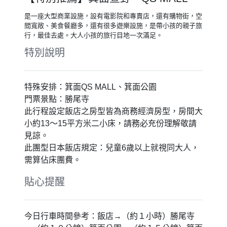
是一座大型商業設施，設有電影院和專賣店，還有購物街，空
間寬敞、美食餐廳多，還有很多遊樂設施，是帶小孩的親子旅
行，最佳去處。大人小孩的旅行目地一次滿足。
特別說明
特殊安排：箕面QS MALL、箕面公園
門票景點：勝尾寺
此行程設定飯店之房型皆為商務經濟房型，房間大
小約13～15平方米二小床，請務必充份理解敬請
見諒。
此團型日本飯店規定：兒童6歲以上就視同大人，
需算佔床團費。
貼心提醒
今日行車時間參考：飯店→（約１小時）勝尾寺