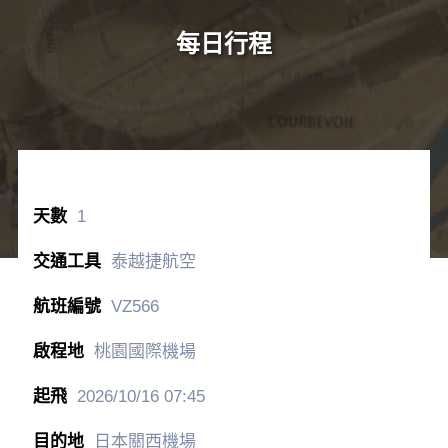
每日行程
1
泰越捷航空
VZ566
桃園國際機場
2026/10/16
07:45
日本關西機場