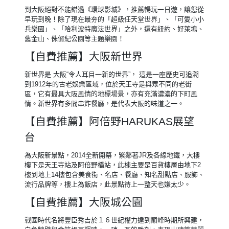
到大阪絕對不能錯過《環球影城》，推薦暢玩一日遊，讓您從
早玩到晚！除了現在最夯的「超級任天堂世界」、「可愛小小
兵樂園」、「哈利波特魔法世界」之外，還有紐約、好萊塢、
舊金山、侏儸紀公園等主題樂園！
【自費推薦】大阪新世界
新世界是 大阪“令人耳目一新的世界”， 這是一座歷史可追溯
到1912年的古老娛樂區域，位於天王寺是與眾不同的老街
區，它有最具大阪風情的地標場景，亦有充滿濃濃的下町風
情。新世界有多間串炸餐廳，是代表大阪的味道之一。
【自費推薦】阿倍野HARUKAS展望
台
為大阪新景點，2014全新開幕，緊鄰著JR及各線地鐵，大樓
樓下是天王寺站及阿倍野橋站，此棟主要是百貨樓層由地下2
樓到地上14樓包含美食街、名店、餐廳、知名甜點店、服飾、
流行品牌等，樓上為飯店，此景點待上一整天也嫌太少。
【自費推薦】大阪城公園
戰國時代名將豐臣秀吉於１６世紀權力達到巔峰時期所興建，