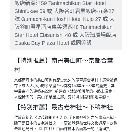
飯店新深江59 Tanimachikun Star Hotel
Shinfukae 59 或 大阪谷町君星飯店-九条27
號 Gumachi-kun Hoshi Hotel Kujo 27 或 大
阪谷町君星酒店惠美須西48 Tanimachikun
Star Hotel Ebisunishi 48 或 大阪灣廣場飯店
Osaka Bay Plaza Hotel 或同等級
【特別推薦】南丹美山町～京都合掌
村
京都南丹市的美山町也有歷史悠久的茅草屋合掌村！這些被保
存下來大大小小的茅草屋至少都有150年至200年的歷史，其
中最古老的建築為220年前建造。沐浴著暖陽的小路上漫步，
人煙稀少的「美山茅草屋之鄉」有如與世隔絕般地寧靜。
【特別推薦】最古老神社～下鴨神社
位於京都的《賀茂御祖神社》以《下鴨神社》之名廣為人知，
除了是日本的古老神社之一，更被登錄為世界文化遺產。走過
朱紅色鳥居，《相生社》由兩棵神木合而為一的「連理賢