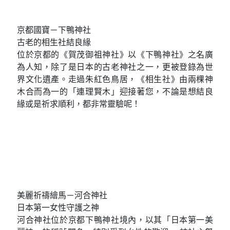
京都國寶－下鴨神社
古老的相生社結良緣
位於京都的《賀茂御祖神社》以《下鴨神社》之名廣
為人知，除了是日本的古老神社之一，更被登錄為世
界文化遺產。走過朱紅色鳥居，《相生社》由兩棵神
木合而為一的「連理賢木」迎接著您，不論是想結良
緣或是祈求順利，都非常靈驗呢！
美麗祈禱繪馬－河合神社
日本第一女性守護之神
河合神社位於京都下鴨神社境內，以其「日本第一美