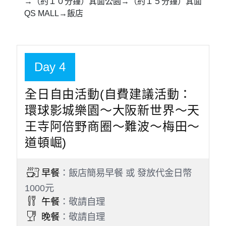
→（約１０分鐘）箕面公園→（約１５分鐘）箕面
QS MALL→飯店
Day 4
全日自由活動(自費建議活動：
環球影城樂園～大阪新世界～天
王寺阿倍野商圈～難波～梅田～
道頓崛)
早餐
：飯店簡易早餐 或 發放代金日幣
1000元
午餐
：敬請自理
晚餐
：敬請自理