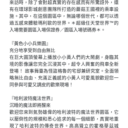
來訪時，除了會對超真實的存在感而有所驚訝外，還
有在環球影城創意團隊所打造的蘑菇王國裡的乘車設
施。其中，在這個園區中，無論哪個世代，都可以透
過五感來體驗瑪利歐的世界。＊超級任天堂世界™的
入場需要園區入場保證券／園區入場號碼券＊。
『黃色小小兵樂園』
充分地享受到自由無比
在巨大圓頂螢幕上播放小小黃人們的大鬧劇，身臨其
境的影像讓您完全沉浸其中，超令人興奮的飛車全新
登場！ 故事舞臺為怪盜格魯的宅邸兼研究室。全面領
略無比自由、充滿正義感的小黃人可愛風貌歡迎您一
同參與可愛又調皮的歡樂現場！
『哈利波特魔法世界』
沉睡的魔法即將醒來
歡迎您來到氣勢雄偉的哈利波特的魔法世界園區，它
以壓倒性的規模和悉心追求的每一個細節，真實地重
現了哈利波特的傳奇世界。高高聳立的霍格華茲城