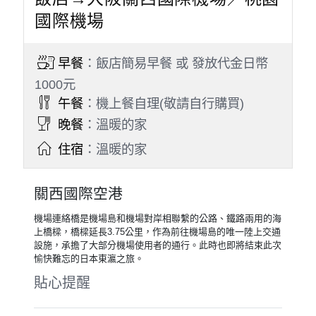
國際機場
早餐
：飯店簡易早餐 或 發放代金日幣
1000元
午餐
：機上餐自理(敬請自行購買)
晚餐
：溫暖的家
住宿
：溫暖的家
關西國際空港
機場連絡橋是機場島和機場對岸相聯繫的公路、鐵路兩用的海
上橋樑，橋樑延長3.75公里，作為前往機場島的唯一陸上交通
設施，承擔了大部分機場使用者的通行。此時也即將結束此次
愉快難忘的日本東瀛之旅。
貼心提醒