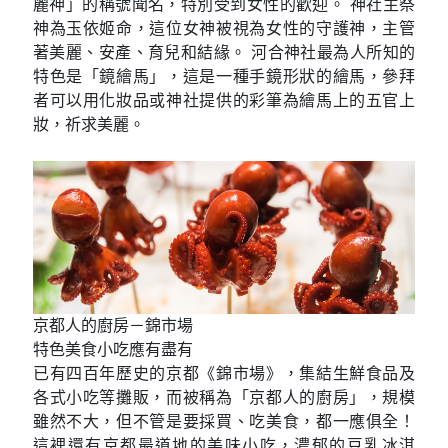
麗神」的稱號聞名，特別受到女性的歡迎。 神社主祭
神為玉依姬命，這位女神被視為女性的守護神，主管
著美麗、安產、育兒和結緣。 河合神社最為人所知的
特色是「鏡繪馬」，這是一種手鏡形狀的繪馬，參拜
者可以用化妝品或神社提供的彩筆為繪馬上的五官上
妝，祈求美麗。
京都人的廚房－錦市場
特色美食小吃應有盡有
已有四百年歷史的京都《錦市場》，集結生鮮食品及
各式小吃等攤販，而被稱為「京都人的廚房」，規模
雖然不大，但不管是要採買、吃美食，都一應俱全！
這裡還有京都最道地的美味小吃，濃郁的豆乳冰淇