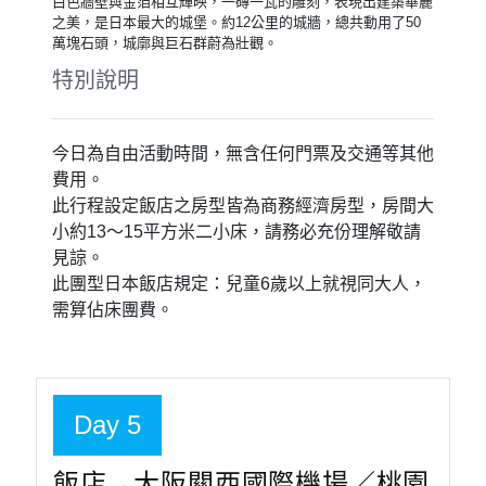
白色牆壁與金箔相互輝映，一磚一瓦的雕刻，表現出建築華麗
之美，是日本最大的城堡。約12公里的城牆，總共動用了50
萬塊石頭，城廓與巨石群蔚為壯觀。
特別說明
今日為自由活動時間，無含任何門票及交通等其他
費用。
此行程設定飯店之房型皆為商務經濟房型，房間大
小約13～15平方米二小床，請務必充份理解敬請
見諒。
此團型日本飯店規定：兒童6歲以上就視同大人，
需算佔床團費。
Day 5
飯店→大阪關西國際機場／桃園