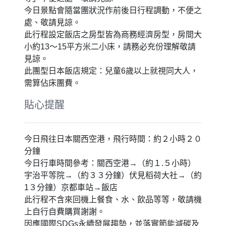
今日景點會隨當團狀況作前後日行程調動，不便之
處、敬請見諒。
此行程設定飯店之房型皆為商務經濟房型，房間大
小約13～15平方米二小床，請務必充份理解敬請
見諒。
此團型日本飯店規定：兒童6歲以上就視同大人，
需算佔床團費。
貼心提醒
今日飛往日本關西空港，飛行時間：約２小時２０
分鐘
今日行車時間參考：關西空港→（約１.５小時）
宇治平等院→（約３３分鐘）伏見稻荷大社→（約
1３分鐘）京都車站→飯店
此行程不含來回機上餐食、水、飲品等等，敬請機
上自行自費購買謝謝。
因應國際SDGs永續發展趨勢，並落實節能減碳及