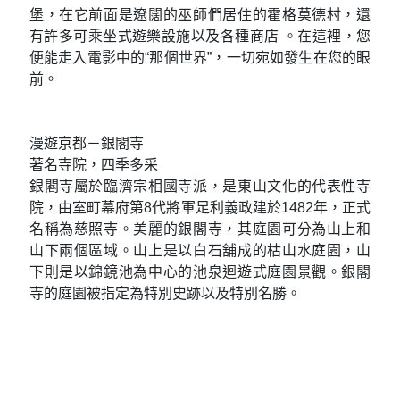
堡，在它前面是遼闊的巫師們居住的霍格莫德村，還
有許多可乘坐式遊樂設施以及各種商店 。在這裡，您
便能走入電影中的“那個世界”，一切宛如發生在您的眼
前。
漫遊京都－銀閣寺
著名寺院，四季多采
銀閣寺屬於臨濟宗相國寺派，是東山文化的代表性寺
院，由室町幕府第8代將軍足利義政建於1482年，正式
名稱為慈照寺。美麗的銀閣寺，其庭園可分為山上和
山下兩個區域。山上是以白石舖成的枯山水庭園，山
下則是以錦鏡池為中心的池泉迴遊式庭園景觀。銀閣
寺的庭園被指定為特別史跡以及特別名勝。