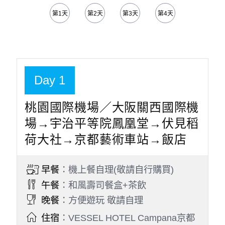
第1天
第2天
第3天
第4天
第5天
Day 1
桃園國際機場／大阪關西國際機
場→宇治平等院鳳凰堂→伏見稻
荷大社→京都藝術車站→飯店
早餐
：機上餐自理(敬請自行購買)
午餐
：和風壽司餐盒+茶飲
晚餐
：方便遊玩 敬請自理
住宿
：VESSEL HOTEL Campana京都