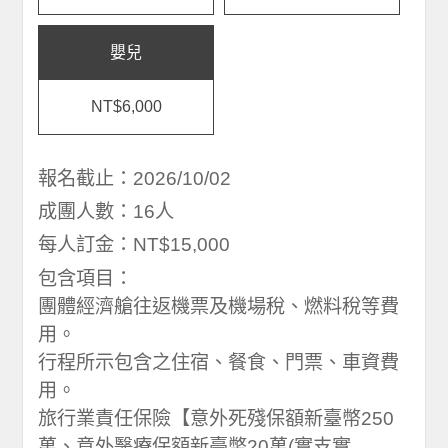
嬰兒
NT$6,000
報名截止：2026/10/02
成團人數：16人
每人訂金：NT$15,000
包含項目：
團體經濟艙往返機票及機場稅、燃料稅等費
用。
行程所示包含之住宿、餐食、門票、車資費
用。
旅行業責任保險【意外死殘保額新臺幣250
萬、意外醫療保額新臺幣20萬(實支實