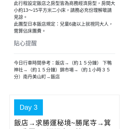
此行程設定飯店之房型皆為商務經濟房型，房間大
小約13～15平方米二小床，請務必充份理解敬請
見諒。
此團型日本飯店規定：兒童6歲以上就視同大人，
需算佔床團費。
貼心提醒
今日行車時間參考：飯店→（約１５分鐘） 下鴨
神社→（約１５分鐘）錦市場→（約１小時３５
分）南丹美山町→飯店
Day 3
飯店→求勝運秘境~勝尾寺→箕