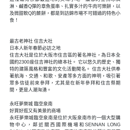
淋、鹹香Q彈的章魚蛋串、扎實多汁的牛肉可樂餅，以
及微甜軟Q的蕨餅，都是到訪錦市場不可錯過的特色小
食！
最古老神社 住吉大社
日本人新年春節必訪之地
住吉大社是位於大阪市住吉區的著名神社，為日本全
國約2300座住吉神社的總本社。 它以悠久的歷史、獨
特的建築風格和豐富的文化活動聞名。 住吉大社供奉
著航海、交通、和歌、安產等多方面的神明，吸引著
眾多信徒前來參拜，尤其是在新年參拜和住吉祭期
間，更是人潮洶湧。
永旺夢樂城 臨空泉南
好買好逛又有美景的商場
永旺夢樂城臨空泉南是位於大阪泉南市的一個大型購
物中心，鄰近關西國際機場和SENNAN LONG