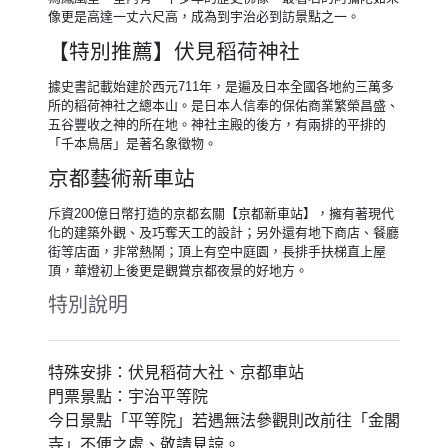
像更是高達一丈六尺高，成為到宇治必到訪景點之一。
【特別推薦】伏見稻荷神社
據史書記載始建於西元711年，是遍及日本全國各地約三萬多
所的稻荷神社之總本山。是日本人信奉的保佑商業繁榮昌盛、
五谷豐收之神的所在地。神社主殿的後方，有兩排的平排的
「千本鳥居」是著名象徵物。
京都藝術新車站
斥資200億日幣打造的京都玄關【京都新車站】，擁有著現代
化的建築外觀、及巧奪天工的設計；另外還有地下商店、餐廳
街等店面，非常熱鬧；頂上有空中庭園，長排手扶梯直上屋
頂，華燈初上後更是觀賞京都夜景的好地方。
特別說明
特殊安排：伏見稻荷大社、京都車站
門票景點：宇治平等院
今日景點「平等院」若遇無法參觀則改前往「金閣
寺」不便之處、敬請見諒。