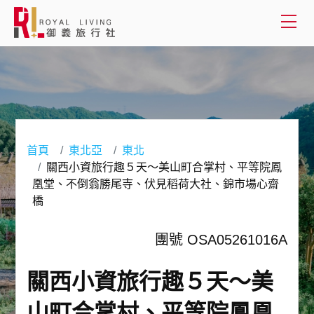
會員登入
國外旅遊
國內旅遊
首頁
東北亞
東北
關西小資旅行趣５天～美山町合掌村、平等院鳳
客製服務
凰堂、不倒翁勝尾寺、伏見稻荷大社、錦市場心齋
橋
旅遊資訊
團號 OSA05261016A
關於御義
關西小資旅行趣５天～美
客服專線(02) 2515-1218
山町合掌村、平等院鳳凰