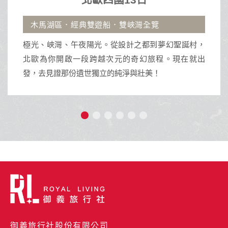
國13日
沖繩自由
船．雙峽灣全覽
古宇利大橋.那霸市區飯店
。從設計之都到夢幻聖誕村，
沖繩擁有蔚藍透明海景與琉
次元的奇幻旅程。現在就出
活動與獨特南國文化的渡假天
的純淨與壯美！