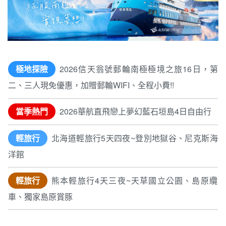
極地探險
2026信天翁號郵輪南極極境之旅16日，第
二、三人現免優惠，加贈郵輪WIFI、全程小費!!
當季熱門
2026華航直飛戀上夢幻藍石垣島4日自由行
輕旅行
北海道輕旅行5天四夜~登別地獄谷、尼克斯海
洋館