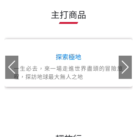
輕旅行
熊本輕旅行4天三夜~天草國立公園、島原纜
車、獨家島原賞豚
主打商品
探索極地
一生必去，來一場走進世界盡頭的冒險旅
程，探訪地球最大無人之地