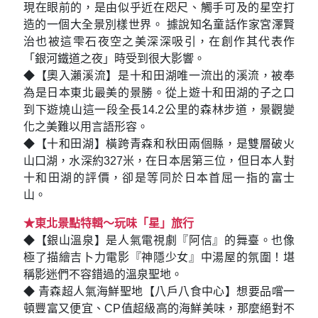
現在眼前的，是由似乎近在咫尺、觸手可及的星空打
造的一個大全景別樣世界。 據說知名童話作家宮澤賢
治也被這雫石夜空之美深深吸引，在創作其代表作
「銀河鐵道之夜」時受到很大影響。
◆【奧入瀨溪流】是十和田湖唯一流出的溪流，被奉
為是日本東北最美的景勝。從上遊十和田湖的子之口
到下遊燒山這一段全長14.2公里的森林步道，景觀變
化之美難以用言語形容。
◆【十和田湖】橫跨青森和秋田兩個縣，是雙層破火
山口湖，水深約327米，在日本居第三位，但日本人對
十和田湖的評價，卻是等同於日本首屈一指的富士
山。
★東北景點特輯～玩味「星」旅行
◆【銀山溫泉】是人氣電視劇『阿信』的舞臺。也像
極了描繪吉卜力電影『神隱少女』中湯屋的氛圍！堪
稱影迷們不容錯過的溫泉聖地。
◆ 青森超人氣海鮮聖地【八戶八食中心】想要品嚐一
頓豐富又便宜、CP值超級高的海鮮美味，那麼絕對不