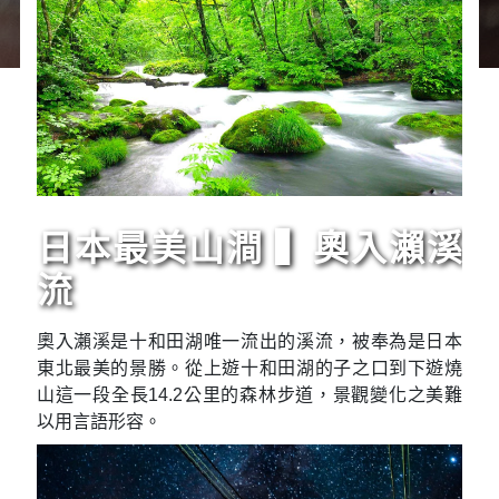
日本最美山澗 ▍奧入瀨溪
流
奧入瀨溪是十和田湖唯一流出的溪流，被奉為是日本
東北最美的景勝。從上遊十和田湖的子之口到下遊燒
山這一段全長14.2公里的森林步道，景觀變化之美難
以用言語形容。