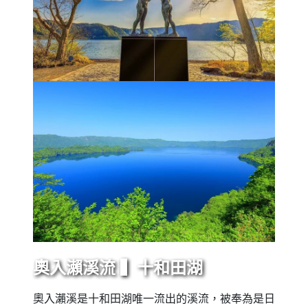
奧入瀨溪流 ▍十和田湖
奧入瀨溪是十和田湖唯一流出的溪流，被奉為是日