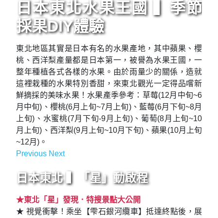
日本東北水果王國 ▍季節
採果DIY體驗
東北地區其實是日本有名的水果產地，其中蘋果、櫻
桃、西洋梨產量都是日本第一，被譽為水果王國，一
整年種植各式各樣的水果。由於雨量少的關係，造就
這裡栽種的水果特別香甜，來東北觀光一定得品嚐新
鮮摘採的美味水果！水果產季參考：草莓(12月中旬~6
月中旬)、櫻桃(6月上旬~7月上旬)、藍莓(6月下旬~8月
上旬)、水蜜桃(7月下旬-9月上旬)、葡萄(8月上旬~10
月上旬)、西洋梨(9月上旬~10月下旬)、蘋果(10月上旬
~12月)。
Previous
Next
Previous
Next
日本東北 ▍「星」動啟程
★東北「星」發現．特搜景點大公開
★ 視覺衝擊！乘坐【雫石銀河纜車】抵達終點後，展