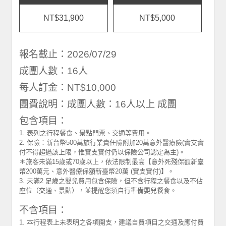
NT$31,900
NT$5,000
報名截止：2026/07/29
成團人數：16人
每人訂金：NT$10,000
團費說明：成團人數：16人以上 成團
包含項目：
1. 表列之行程餐食、景點門票、交通等費用。
2. 保險：新台幣500萬旅行業責任險附加20萬意外醫療險(實支實
付不得超過該上限，惟實支實付仍以保險公司認定為主)。
＊旅客未滿15歲或70歲以上，依法限制最高【意外死殘保額新臺
幣200萬元、意外醫療保額新臺幣20萬 (實支實付)】。
3. 未滿2 足歲之嬰兒費用包含保險，但不含行程之餐食以及不佔
座位（交通、景點），並提醒您須自行準備嬰兒餐食。
不含項目：
1. 本行程表上未表明之各項開支，建議自費項目之交通及應付費