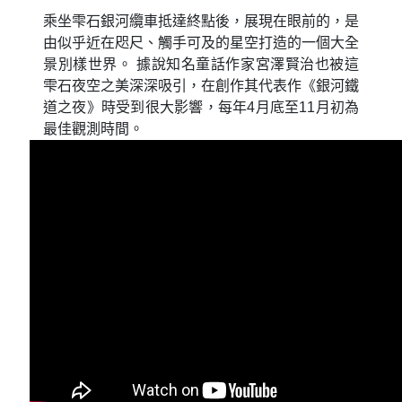
乘坐雫石銀河纜車抵達終點後，展現在眼前的，是
由似乎近在咫尺、觸手可及的星空打造的一個大全
景別樣世界。 據說知名童話作家宮澤賢治也被這
雫石夜空之美深深吸引，在創作其代表作《銀河鐵
道之夜》時受到很大影響，每年4月底至11月初為
最佳觀測時間。