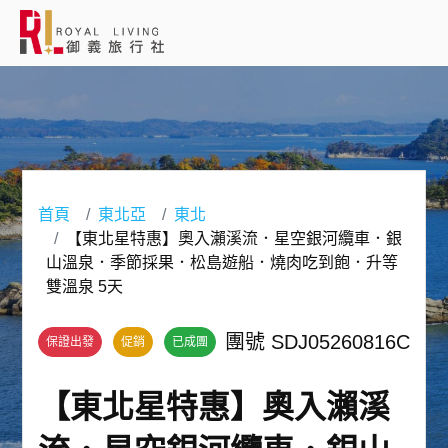
會員登入
國外旅遊
國內旅遊
首頁
東北亞
東北
【東北星特惠】奧入瀨溪流．星空銀河纜車．銀
客製服務
山溫泉．季節採果．松島遊船．燒肉吃到飽．升等
雙溫泉 5天
旅遊資訊
團號 SDJ05260816C
保證出發
促銷
已成團
關於御義
【東北星特惠】奧入瀨溪
客服專線(02) 2515-1218