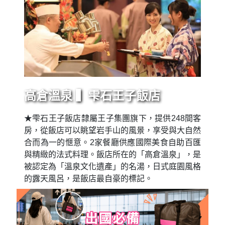
高倉溫泉 ▍雫石王子飯店
★雫石王子飯店隸屬王子集團旗下，提供248間客
房，從飯店可以眺望岩手山的風景，享受與大自然
合而為一的愜意。2家餐廳供應國際美食自助百匯
與精緻的法式料理。飯店所在的「高倉溫泉」，是
被認定為「溫泉文化遺產」的名湯，日式庭園風格
的露天風呂，是飯店最自豪的標記。