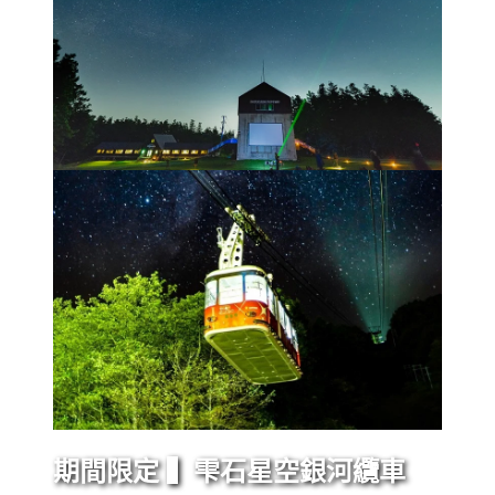
期間限定 ▍雫石星空銀河纜車