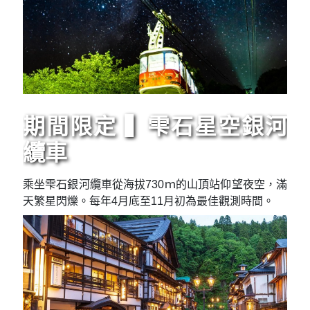
期間限定 ▍雫石星空銀河
纜車
乘坐雫石銀河纜車從海拔730ｍ的山頂站仰望夜空，滿
天繁星閃爍。每年4月底至11月初為最佳觀測時間。