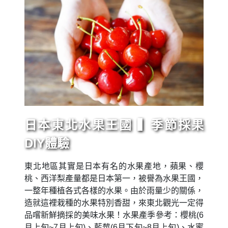
日本東北水果王國 ▍季節採果
DIY體驗
東北地區其實是日本有名的水果產地，蘋果、櫻
桃、西洋梨產量都是日本第一，被譽為水果王國，
一整年種植各式各樣的水果。由於雨量少的關係，
造就這裡栽種的水果特別香甜，來東北觀光一定得
品嚐新鮮摘採的美味水果！水果產季參考：櫻桃(6
月上旬~7月上旬)、藍莓(6月下旬~8月上旬)、水蜜