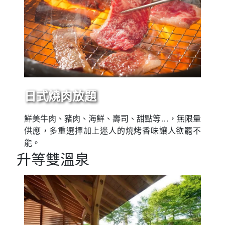
日式燒肉放題
鮮美牛肉、豬肉、海鮮、壽司、甜點等…，無限量
供應，多重選擇加上迷人的燒烤香味讓人欲罷不
能。
升等雙溫泉