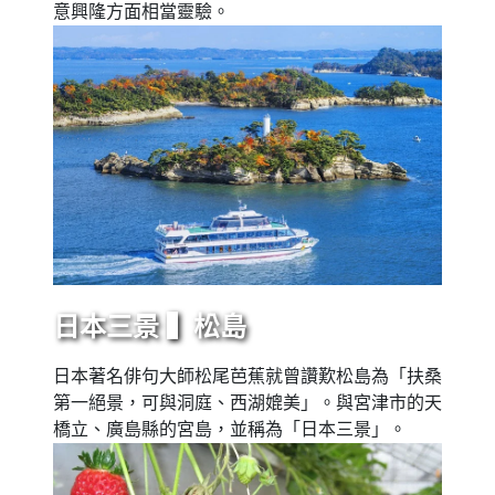
意興隆方面相當靈驗。
日本三景 ▍松島
日本著名俳句大師松尾芭蕉就曾讚歎松島為「扶桑
第一絕景，可與洞庭、西湖媲美」。與宮津市的天
橋立、廣島縣的宮島，並稱為「日本三景」。