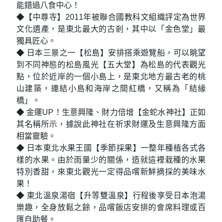
能錯過八食中心！
◆【中尊寺】2011年被聯合國教科文組織評定為世界
文化遺產，是東北最大的古剎，其中以「金色堂」最
獨具匠心。
◆ 日本三景之一【松島】安排搭乘遊覽船，可以眺望
到不同神態的松島風光【五大堂】為松島的代表觀光
點，位於近岸的一個小島上，是東北地方最古老的桃
山建築，連結小島和海岸之間紅橋，又稱為「結緣
橋」。
◆ 金運UP！生意興隆、財力倍增【金蛇水神社】正如
其名稱所示，據說此神社在祈求財運及生意興隆方面
相當靈驗。
◆ 日本東北水果王國【季節採果】一整年種植各式各
樣的水果。由於雨量少的關係，造就這裡栽種的水果
特別香甜，來東北觀光一定得品嚐新鮮摘採的美味水
果！
◆ 東北溫泉湯宿【升等雙溫泉】行程後享受日本泡湯
樂趣，全身放鬆之餘，品嚐飯店安排的會席料理或百
匯自助餐。