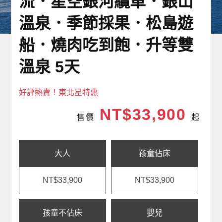
流．星空銀河纜車．銀山
溫泉．季節採果．松島遊
船．燒肉吃到飽．升等雙
溫泉 5天
好評熱賣！東北星特惠
NT$33,900
售價
起
大人
孩童佔床
NT$33,900
NT$33,900
孩童不佔床
嬰兒