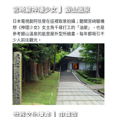
宮崎駿神隱少女 ▍銀山溫泉
日本電視劇阿信曾在這裡取景拍攝；聽聞宮崎駿構
想《神隱少女》女主角千尋打工的「油屋」，也是
參考銀山溫泉的能登屋外型所繪畫，每年都吸引不
少人前往觀光。
世界文化遺產 ▍中尊寺