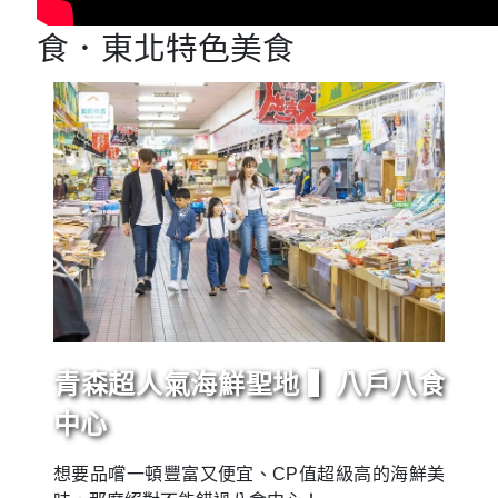
食．東北特色美食
青森超人氣海鮮聖地 ▍八戶八食
中心
想要品嚐一頓豐富又便宜、CP值超級高的海鮮美